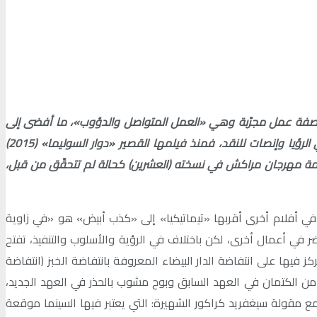
مغربي والعالمي، عبر وصفة عمل مجرّبة وهي «العمل المتواصل والدؤوب»، ما أفضى إلى
انتقالها بين فيلم وآخر دون الركون إلى نجاح أو الانخداع بنشوة جائزة، أو الانهزام أمام عقبة؛ وتيرة عملها تلك كان يوازيها نضج وتطوّر في الرؤيا وإنصات للنقد، فمنذ فيلمها القصير «دوار السوليما» (2015)
نما المغربية نجمة مهرجان مراكش في نسخته (العشرين) كحالة لم تتحقّق من قبل،
في أفلام أخرى أقربها «تيماتيكيا» إلى «كذب أبيض» هو «في زاوية
ي أعمال أخرى، لكن باختلاف في الرؤية والأسلوب والتنفيذ، تفتح
فيها على انتفاضة الدار البيضاء المعروفة بانتفاضة الخبز (انتفاضة
ر من الكتمان في العهد السابق وبوح مشوب بالحذر في العهد الجديد،
ع مقولة سيغفريد كراكور الشهيرة: التي يعتبر فيها السينما موقعة