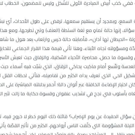
 ففي كذب أبيض المبادرة الأولى للشّكل وليس للمضمون، الخطاب لا 
السمع، وبمجرد أن يستقيم سمعها، ترفض على طول الأحداث، أيّ نبش ف
سؤالا، إنها حالة تماهٍ مع لغة السلطة (العنف) وتبنٍ لطرحها، ومع هذا 
ولة «الحيطان لها آذان»، فأصابته حالة خرس وارتعاب بعد هول ما شا
مسؤولته تجاه الأبناء، وهنا تأتي قيمة هذا القرار الجماعي للتحايل
من وقسوة ما حصل، محاصرة الأحياء السّكنية، والزقاق حيث تعيش الأسر
ضيق العدسة وتتّسع أمام ماكيت يحاكي الزقاق، الذي شبّت فيه أسماء حي
شكيل الحي الذي تعرف يداه الكثير من تفاصيله، فتأتي لحظات القتل 
تيار الإضاءة الخافتة عبر ألوان دالة؛ أحمر بدلالته المباشرة على الدم، 
تغاه بأسلوب فني نجح في تشذيب عنفوان وقسوة حكاية ما زالت تثير ال
 سؤال الحفيدة عن يوم الإضراب؟ قائلة ذلك اليوم خطر لا خروج فيه، ت
يلة المشؤومة التي كلّفت الناس أرواحهم، الكثير من تأثير القصّة يأت
عور ينتقل إلى المشاهد بصدق بالغ متعدّد المصادر، لكن أهمها شخصية 