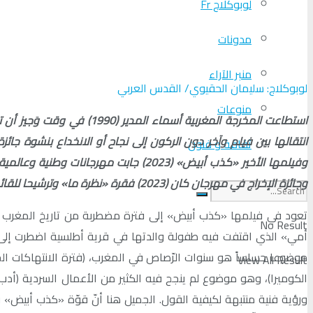
لوبوكلاج Fr
مدونات
منبر الآراء
لوبوكلاج: سليمان الحقيوي/ القدس العربي
منوعات
استطاعت المخرجة المغربي
ثقافة و فنون
وفيلمها الأخير «كذب أبيض» (2023) جا
وجائزة الإخراج في مهرجان كان (2023) فقرة «نظرة ما» وترشيحا للقائمة القصيرة لجوائز الأوسكار (فئة أفضل فيلم بلغة أجنبية).
تعود في فيلمها «كذب أبيض» إلى فترة مضطربة من تاريخ المغرب الح
No Result
أمي» الذي اقتفت فيه طفولة والدتها في قرية أطلسية اضطرت إلى ا
موضوعا حساساً هو سنوات الرّصاص في المغرب، (فترة الانتهاكات الجسي
View All Result
الكوميرا)، وهو موضوع لم ينجح فيه الكثير من الأعمال السردية (أدب
ورؤية فنية منتبهة لكيفية القول. الجميل هنا أنّ قوّة «كذب أبيض»