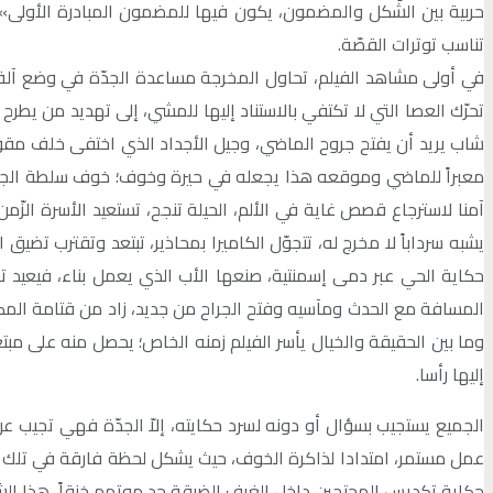
حربية بين الشّكل والمضمون، يكون فيها للمضمون المبادرة الأولى»
تناسب توترات القصّة.
في أولى مشاهد الفيلم، تحاول المخرجة مساعدة الجدّة في وضع آلة 
تحرّك العصا التي لا تكتفي بالاستناد إليها للمشي، إلى تهديد من يطرح 
شاب يريد أن يفتح جروح الماضي، وجيل الأجداد الذي اختفى خلف مق
معبراً للماضي وموقعه هذا يجعله في حيرة وخوف؛ خوف سلطة الجدّة و
آمنا لاسترجاع قصص غاية في الألم، الحيلة تنجح، تستعيد الأسرة الزّ
يشبه سرداباً لا مخرج له، تتجوّل الكاميرا بمحاذير، تبتعد وتقترب ت
حكاية الحي عبر دمى إسمنتية، صنعها الأب الذي يعمل بناء، فيعيد ت
المسافة مع الحدث ومآسيه وفتح الجراح من جديد، زاد من قتامة المكان اخ
وما بين الحقيقة والخيال يأسر الفيلم زمنه الخاص؛ يحصل منه على مب
إليها رأسا.
الجميع يستجيب بسؤال أو دونه لسرد حكايته، إلاّ الجدّة فهي تجيب عن
عمل مستمر، امتدادا لذاكرة الخوف، حيث يشكل لحظة فارقة في تلك الل
حكاية تكديس المحتجين داخل الغرف الضيقة حد موتهم خنقاً، هذا الش