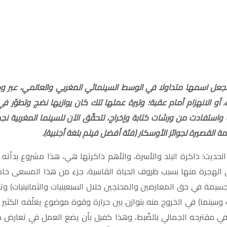
ة أسماء المدير (1990) في وقت وَجيز أن تجعل اسمها متداولا في الوسط السينمائي ال
بت مهرجانات وطنية وعالمية واستفادت من ورشات كتابة وإخراج، لتحقّق الآن للسي
ديث؛ ذاكرة البلد والأسرة، والأهم ذاكرتها هي، هذا مشروع بدأته 
لهجرة منها بسبب ظروف الحياة القاسية، جزء من هذا المسعى حاضر ف
مة في حق المعارضين والمحتجين خلال السبعينيات والثمانينيات) وتركز 
 وسينما) في الخروج منه بتوازن بين حرارة وقوة موضوع يغلّفه الكثي
 في مقترحه الجمالي بالضّبط، وهذا كفيل بأن يضع العمل في تعارض م