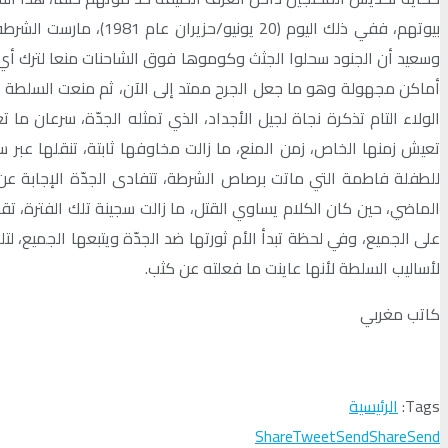
بيوتهم، ففي ذلك اليو
وسعيد أن الجنود سحلوا الجثث وكوموها فوق الشاحنات منعا لترك أي 
أماكن مجهولة وهو ما جعل الجرح ممتد إلى الآن، ثم منعت السلطة 
الولاء التام تذكرة نجاة لجيل الأجداد، الذي تمثله الجدّة، سرعان ما
تعيش زمنها الخاص، زمن المنع، ما زالت مخاوفها ثابتة، تنقلها عبر س
للطفلة فاطمة التي ماتت برصاص الشرطة، تتفادى الجدّة الإجابة عن
الماضي، حين كان الكلام يساوي القتل، ما زالت سجينة تلك الفترة، ت
على الجميع، وفي لحظة تبدأ الأم ثورتها ضد الجدّة ويتبعها الجميع، 
لأساليب السلطة لأنها عاينت ما فعلته عن كثب.
كاتب مغربي
Tags:
الرئيسية
Share
Tweet
Send
Share
Send