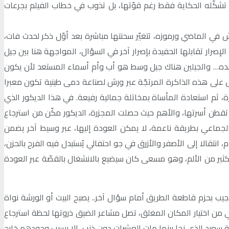
تشكّله الحكاية فقط رغم قوّتها، بل تذوب في خطاب الفيلم بجرعات
ي الماضي ورموزه، تتغيّر سحنتها مباشرة بعد أوّل ذكر لحدث فات،
الإصرار تقابلها الحفيدة بإصرار آخر في السؤال، المواجهة هنا بين جيل
هده… والجيلين هناك جيل وسط هو أب وأم أسماء المستعد لأن يكون
 على هذه الذاكرة المرتجّة عبر ورش لصناعة دمى طينية تكون معبرا
ة، ثم استعادة المأساة بمخاتلة جمالية رفيعة. في هذا الديكور الذي
ث تقطن أسرتها، والأهم حيث حصلت المجزرة، الديكور مكّن من استرجاع
الجماعي بطريقة ناعمة، لا يمكن العودة إليها، عبر وسيط آخر يضمن
انتقالا إلى الأصفر والأزرق في جو احتفالي يُستبدل فيه الفرح بالحزن،
كثير من الألم، وهو مسعى كان سيضيع بالانشغال بالقصّة عبر العودة
جيب بحزم قاطعة الطريق أمام سؤال آخر.. يصبح البيت أو الورشة نواة
ي من اختيار المكان المغلق، تصل مشاعر الضيق ذروتها لحظة استرجاع
سعيد الذي نجا بينما مات العشرات دون ذنب، إلا بسبب وجودهم خارج