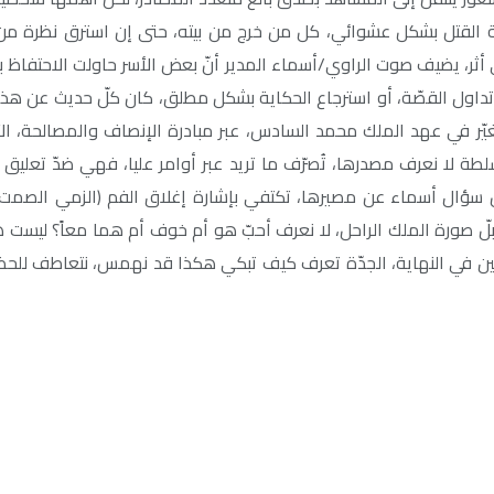
م (20 يونيو/حزيران عام 1981)، مارست الشرطة القتل بشكل عشوائي، كل من خرج من بيته، حتى 
أثر، يضيف صوت الراوي/أسماء المدير أنّ بعض الأسر حاولت الاحتفاظ 
تداول القصّة، أو استرجاع الحكاية بشكل مطلق، كان كلّ حديث عن ه
 تغيّر في عهد الملك محمد السادس، عبر مبادرة الإنصاف والمصالحة، ال
لطة لا نعرف مصدرها، تُصرّف ما تريد عبر أوامر عليا، فهي ضدّ تعليق
 سؤال أسماء عن مصيرها، تكتفي بإشارة إغلاق الفم (الزمي الصمت)،
قبلّ صورة الملك الراحل، لا نعرف أحبّ هو أم خوف أم هما معاً؟ ليس
لتلين في النهاية، الجدّة تعرف كيف تبكي هكذا قد نهمس، نتعاطف للحظة