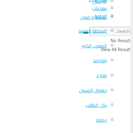
البرلمان
منوعات
الجالية
ثقافة و فنون
السلطة الرابعة
No Result
المغرب الكبير
View All Result
بانوراما
تقارير
حقوق الإنسان
ركن الطالب
رياضة