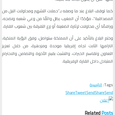
كما توقف البلاغ عند ما وصفه بـ”حملات التشهير ومحاولات النيل من
المصداقية”، مؤكدًا أن المغرب يظل واثقًا من وعي شعبه ونضجه،
ورافضًا أي محاولات لإثارة الضغينة أو زرع التفرقة بين شعوب القارة.
وختم البلاغ بالتأكيد على أن المملكة ستواصل، وفق الرؤية الملكية،
التزامها الثابت تجاه إفريقيا موحدة ومزدهرة، من خلال تعزيز
التعاون وتقاسم الخبرات، والتشبث بقيم الأخوة والتضامن والاحترام
المتبادل داخل القارة الإفريقية.
Tags:
الرئيسية
Share
Tweet
Send
Share
Send
Related
Posts