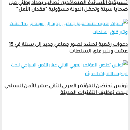
تنسيقية الأساتذة المتعاقدين تطالب بحداد وطني على
ضحايا سبتة وتحمّل الدولة مسؤولية “فقدان الأمل”
دعوات رقمية تحشد لعبور جماعي جديد إلى سبتة في 15
غشت وتثير قلق السلطات
تونس تحتضن المؤتمر العربي الثاني عشر للأمن السياحي
لبحث توظيف التقنيات الحديثة