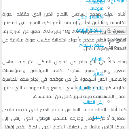
لوبوكلاج : الرباط
البرلمان
منوعات
أشاد الملك محمد السادس بالنجاح الكبير الذي حققته الدورة
الجالية
ثقافة و فنون
الخامسة والثلاثون لكأس إفريقيا للأمم لكرة القدم، التي احتضنها
السلطة الرابعة
المغرب ما بين 21 دجنبر 2025 و18 يناير 2026، معربًا عن اعتزازه بما
No Result
تحقق من تنظيم محكم وأجواء احتفالية عكست صورة مشرفة عن
المغرب الكبير
View All Result
المملكة وإفريقيا ككل.
بانوراما
وجاء ذلك في بلاغ صادر عن الديوان الملكي، عبّر فيه العاهل
المغربي عن “عميق شكره” لكافة المواطنين والمؤسسات
تقارير
والفاعلين الذين أسهموا، كلّ من موقعه، في إنجاح هذه التظاهرة
القارية، منوهًا بالحماس الشعبي الواسع وبالمجهودات التي بذلتها
حقوق الإنسان
المدن المستضيفة طيلة شهر كامل من المنافسات.
ركن الطالب
كما أشاد الملك محمد السادس بالدعم الكبير الذي قدمه ملايين
رياضة
المغاربة داخل الوطن وخارجه للمنتخب الوطني، الذي ارتقى إلى
المركز الثامن عالميًا في تصنيف الاتحاد الدولي لكرة القدم (فيفا)،