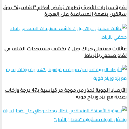
نقابة سيارات الأجرة بتطوان ترفض أحكام “القاسية” بحق
سائقين بتهمة المساعدة على الهجرة
عائلات معتقلي حراك جيل Z تكشف مستجدات الملف في
لقاء صحفي بالرباط
الأرصاد الجوية تحذر من موجة حر قياسية بـ47 درجة وزخات
رعدية مع برَد ورياح قوية