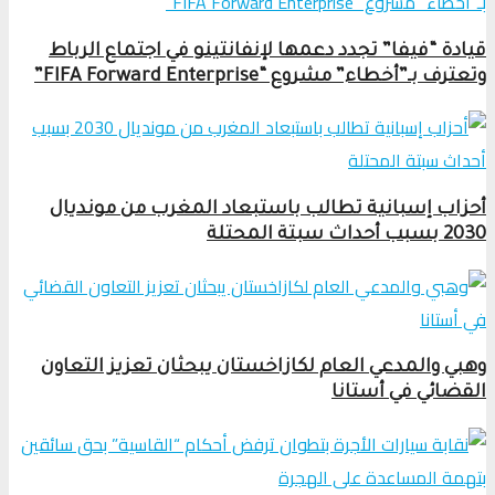
قيادة “فيفا” تجدد دعمها لإنفانتينو في اجتماع الرباط
وتعترف بـ”أخطاء” مشروع “FIFA Forward Enterprise”
أحزاب إسبانية تطالب باستبعاد المغرب من مونديال
2030 بسبب أحداث سبتة المحتلة
وهبي والمدعي العام لكازاخستان يبحثان تعزيز التعاون
القضائي في أستانا