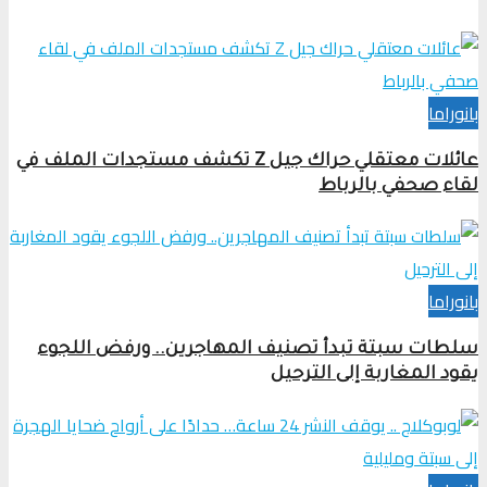
بانوراما
عائلات معتقلي حراك جيل Z تكشف مستجدات الملف في
لقاء صحفي بالرباط
بانوراما
سلطات سبتة تبدأ تصنيف المهاجرين.. ورفض اللجوء
يقود المغاربة إلى الترحيل