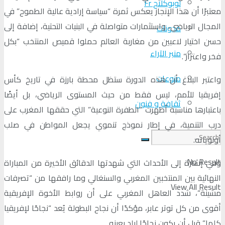
لوبوكلاج Fr
معتبرًا أن هذا الإنجاز يعكس ثمرة “سياسة إرادية عالية الطموح” في
المجال الرياضي، واستثمارات متواصلة في البنيات التحتية، إضافة إلى
مدونات
حسن اختيار لاعبين من مغاربة العالم حملوا قميص المنتخب “بكل
منبر الآراء
فخر واعتزاز”.
منوعات
واعتبر البلاغ أن هذه الدورة ستظل محطة بارزة في تاريخ كأس
إفريقيا للأمم، ليس فقط من حيث المستوى الرياضي، بل أيضًا
ثقافة و فنون
باعتبارها مناسبة أظهرت “الطفرة النوعية” التي حققها المغرب على
درب التنمية، في إطار نموذج تنموي يجعل المواطن في صلب
أولوياته.
No Result
وفي إشارة إلى الأحداث التي شهدتها الدقائق الأخيرة من المباراة
النهائية بين المنتخبين المغربي والسنغالي وما رافقها من “تصرفات
View All Result
مشينة”، شدد العاهل المغربي على أن روابط الأخوة الإفريقية
أقوى من كل توتر عابر، مؤكدًا أن نجاح البطولة يُعد “نجاحًا لإفريقيا
كلها” قبل أن يكون نجاحًا لبلد بعينه.