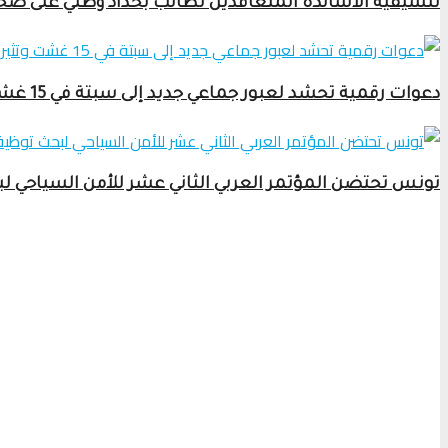
تنسيقية الأساتذة المتعاقدين تطالب بحداد وطني على ضحاي
دعوات رقمية تحشد لعبور جماعي جديد إلى سبتة في 15 غشت وتثير قلق السلطات
تونس تحتضن المؤتمر العربي الثاني عشر للأمن السياحي ل