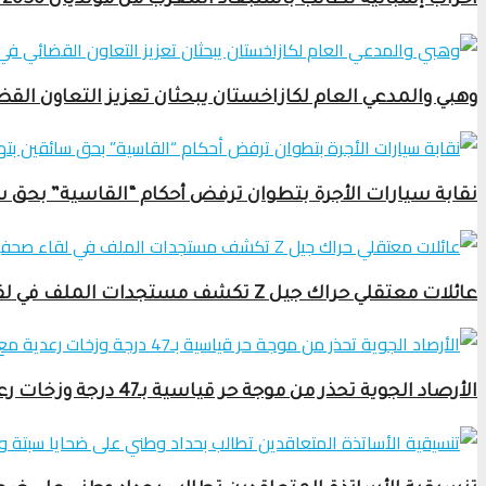
أحزاب إسبانية تطالب باستبعاد المغرب من مونديال 2030 بسبب أحداث سبتة المحتلة
وهبي والمدعي العام لكازاخستان يبحثان تعزيز التعاون القض
نقابة سيارات الأجرة بتطوان ترفض أحكام “القاسية” بحق 
عائلات معتقلي حراك جيل Z تكشف مستجدات الملف في لقاء صحفي بالرباط
الأرصاد الجوية تحذر من موجة حر قياسية بـ47 درجة وزخات رعدية مع برَد ورياح قوية