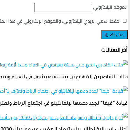
الموقع الإلكتروني
احفظ اسمي، بريدي الإلكتروني، والموقع الإلكتروني في هذا المت
أخر المقالات
مئات القاصرين المهاجرين بسبتة يعيشون في العراء وسط أ
قيادة “فيفا” تجدد دعمها لإنفانتينو في اجتماع الرباط وتعترف بـ”أخطاء” مشرو