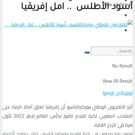
من عين المكان
View All Result
أسود الأطلس .. امل إفريقيا
لوبوكلاج TV
المزيد
No Result
View All Result
لوبوكلاج: (ومع)
أبرز التلفزيون الوطني ببوركينافاسو أن إفريقيا تعلق آمالا كبيرة على
المنتخب المغربي لكرة القدم للفوز بكأس العالم قطر 2022 لأول
مرة في تاريخ القارة.
وصرح متخصصون في كرة القدم ببوركينا فاسو ، خلال برنامج أذاعته