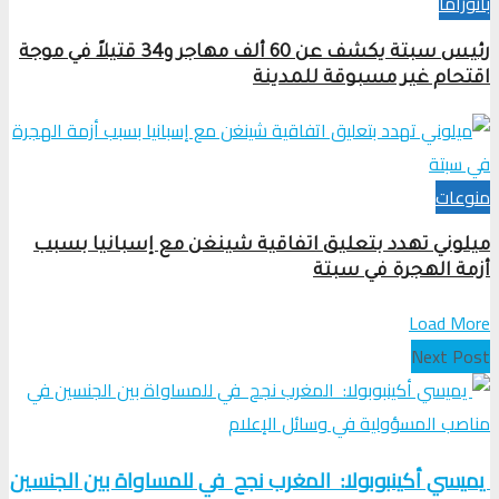
بانوراما
رئيس سبتة يكشف عن 60 ألف مهاجر و34 قتيلاً في موجة
اقتحام غير مسبوقة للمدينة
منوعات
ميلوني تهدد بتعليق اتفاقية شينغن مع إسبانيا بسبب
أزمة الهجرة في سبتة
Load More
Next Post
يميسي أكينبوبولا: المغرب نجح في للمساواة بين الجنسين