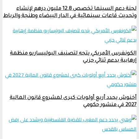
لجنة دعم السينما تخصص 12.8 مليون درهم لإنشاء
وتحديث قاعات سينمائية في الدار البيضاء وطنجة والرباط
الكونغرس الأمريكي يتجه لتصنيف البوليساريو منظمة
إرهابية بدعم ثنائي حزبي
أخنوش يحدد أربع أولويات كبرى لمشروع قانون المالية
2027 في منشور حكومي