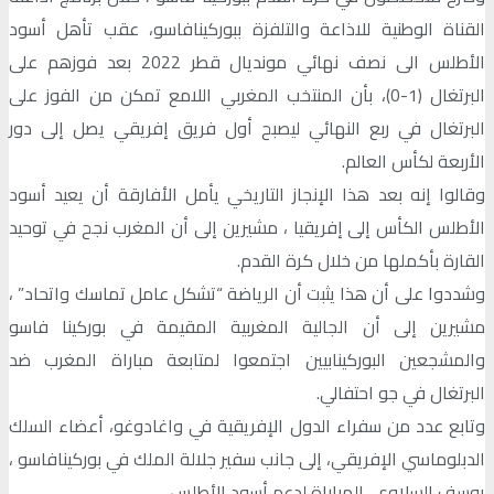
القناة الوطنية للاذاعة والتلفزة ببوركينافاسو، عقب تأهل أسود
الأطلس الى نصف نهائي مونديال قطر 2022 بعد فوزهم على
البرتغال (1-0)، بأن المنتخب المغربي اللامع تمكن من الفوز على
البرتغال في ربع النهائي ليصبح أول فريق إفريقي يصل إلى دور
الأربعة لكأس العالم.
وقالوا إنه بعد هذا الإنجاز التاريخي يأمل الأفارقة أن يعيد أسود
الأطلس الكأس إلى إفريقيا ، مشيرين إلى أن المغرب نجح في توحيد
القارة بأكملها من خلال كرة القدم.
وشددوا على أن هذا يثبت أن الرياضة “تشكل عامل تماسك واتحاد” ،
مشيرين إلى أن الجالية المغربية المقيمة في بوركينا فاسو
والمشجعين البوركينابيين اجتمعوا لمتابعة مباراة المغرب ضد
البرتغال في جو احتفالي.
وتابع عدد من سفراء الدول الإفريقية في واغادوغو، أعضاء السلك
الدبلوماسي الإفريقي، إلى جانب سفير جلالة الملك في بوركينافاسو ،
يوسف السلاوي، المباراة لدعم أسود الأطلس.