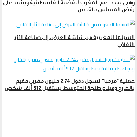
وهبي يجدد دعم المغرب للقضية الفلسطينية ويشدد على
رفض المساس بالقدس
السينما المغربية من شاشة العرض إلى صناعة الأثر
الثقافي
عملية “مرحبا” تسجل دخول 2.74 مليون مغربي مقيم
بالخارج وميناء طنجة المتوسط يستقبل 512 ألف شخص