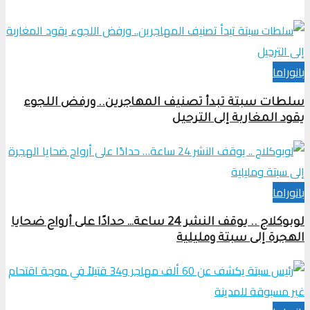
بانوراما
سلطات سبتة تبدأ تصنيف المهاجرين.. ورفض اللجوء
يقود المغاربة إلى الترحيل
بانوراما
لوبوكلاج .. يوقف النشر 24 ساعة… حدادًا على أرواح ضحايا
الهجرة إلى سبتة ومليلية