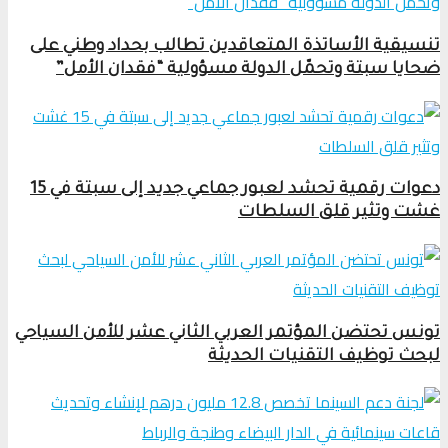
تنسيقية الأساتذة المتعاقدين تطالب بحداد وطني على
ضحايا سبتة وتحمّل الدولة مسؤولية “فقدان الأمل”
دعوات رقمية تحشد لعبور جماعي جديد إلى سبتة في 15
غشت وتثير قلق السلطات
تونس تحتضن المؤتمر العربي الثاني عشر للأمن السياحي
لبحث توظيف التقنيات الحديثة