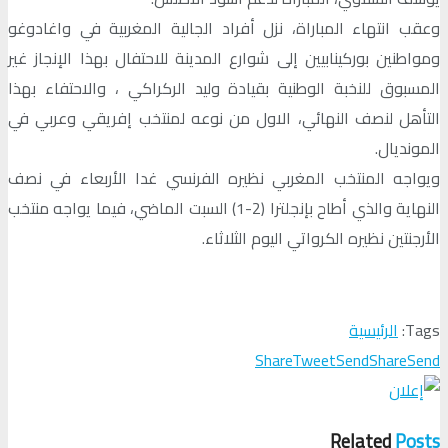
وعقب انتهاء المباراة، نزل أفراد الجالية المغربية في واغادوغو
ومواطنين بوركينابيين إلى شوارع المدينة للاحتفال بهذا الإنجاز غير
المسبوق للنخبة الوطنية بقيادة وليد الركراكي ، والاحتفاء بهذا
التأهل لنصف النهائي، الاول من نوعه لمنتخب إفريقي وعربي في
المونديال.
ويواجه المنتخب المغربي نظيره الفرنسي غدا الأربعاء في نصف
النهاية والذي أطاح بإنجلترا (2-1) السبت الماضي، فيما يواجه منتخب
الأرجنتين نظيره الكرواتي اليوم الثلاثاء.
Tags:
الرئيسية
Share
Tweet
Send
Share
Send
Related
Posts