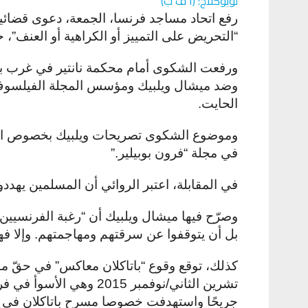
لوبوكلاج: (أ ف ب)
رفع اتحاد مساجد فرنسا، الجمعة، دعوى قضائي
“التحريض على التمييز أو الكراهية أو العنف”، 
ورفعت الشكوى أمام محكمة نانتير في غرب با
وضد ميشال ويلبيك ومؤسس المجلة الفيلسوف 
الحايت
.
وموضوع الشكوى تصريحات ويلبيك بخصوص الم
في مجلة “فرون بوبيلير
”.
في المقابلة، اعتبر الروائي أن المسلمين يهد
وصرّح فيها ميشال ويلبيك أن “رغبة الفرنسيين
بل أن يتوقفوا عن سرقتهم ومهاجمتهم. وإلا فهن
جريحًا واستهدفت خصوصا مسرح باتاكلان في 