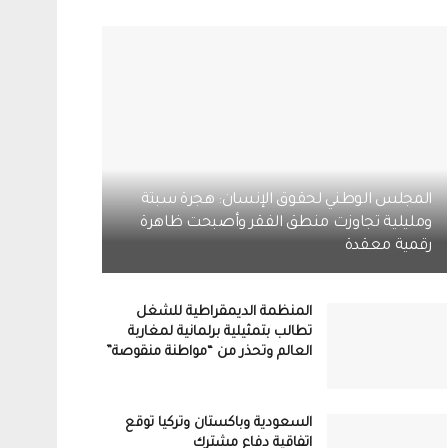
المجلس الوطني لحقوق الإنسان: هجرة سبتة
ومليلية تجاوزت منطق الفقر وأصبحت ظاهرة
رقمية معقدة
المنظمة الديمقراطية للشغل
تطالب بتمثيلية برلمانية لمغاربة
العالم وتحذر من “مواطنة منقوصة”
السعودية وباكستان وتركيا توقع
اتفاقية دفاع مشترك