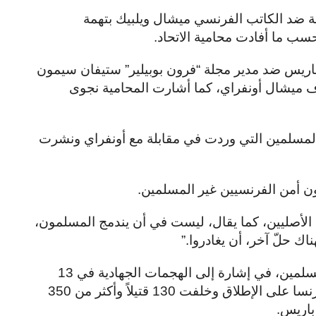
ة ضد الكاتب الفرنسي ميشال ويلبيك بتهمة
حسب ما أفادت محامية الاتحاد
.
ريس ضد مدير مجلة “فرون بوبيلير” ستيفان سيمون
ميشال أونفراي، كما أشارت المحامية نجوى
سلمين التي وردت في مقابلة مع أونفراي ونشرت
دون أمن الفرنسيين غير المسلمين
.
 الأصليين، كما يقال، ليست في أن يندمج المسلمون،
اك حلّ آخر، أن يغادروا
”.
كذلك، توقع وقوع “باتاكلان معاكس” في حقّ مسلمين، في إشارة إلى الهجمات الجهادية في 13
تشرين الثاني/نوفمبر 2015 وهي الأسوأ في فرنسا على الإطلاق وخلفت 130 قتيلاً وأكثر من 350
باريس
.