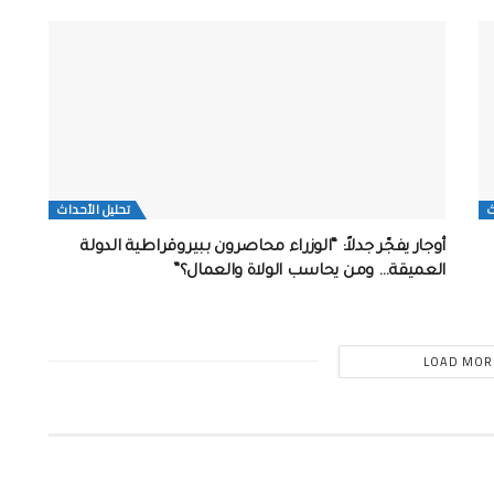
ث
تحلیل الأحداث
أوجار يفجّر جدلاً: “الوزراء محاصرون ببيروقراطية الدولة
العميقة… ومن يحاسب الولاة والعمال؟”
LOAD MOR