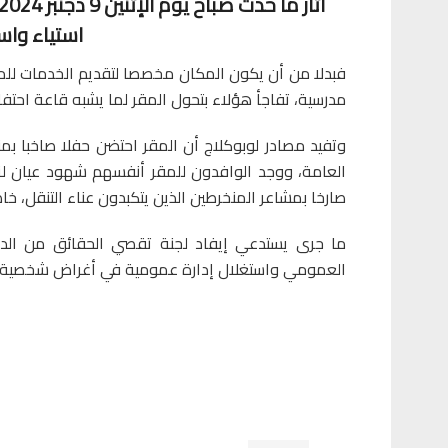
استياء واس
فبدلا من أن يكون المكان مخصصا لتقديم الخدمات للمو
مدرسية، تفاجأ هؤلاء بتحول المقر لما يشبه قاعة احتفا
وتفيد مصادر لوبوكلاج أن المقر احتضن حفلا صاخبا بم
العامة، ووجد الوافدون للمقر أنفسهم شهود عيان لز
صارخا بمشاعر المنخرطين الذين يتكبدون عناء التنقل، 
ما جرى يستدعي إيفاد لجنة تقصي الحقائق من الدا
العمومي واستغلال إدارة عمومية في أغراض شخصية.