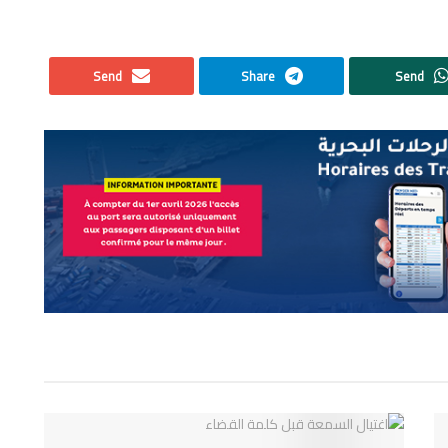
Send
Share
Send