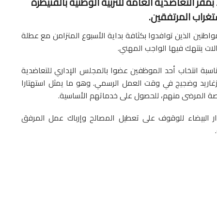
أثار ما حدث صباح يوم الإثنين 9 دجنبر 2024 بمقر التعاضدية العامة للتربية الوطنية بالقنيطرة
تغراب المرتفقين.
اطنين الذين توافدوا بكثافة بداية الأسبوع المتزامن مع عطلة
لات ينتهك فيها الواجب المهني.
ناسبة انتخاب أحد الموظفين عضوا بالمجلس الإداري للتعاضدية
غاريد وضجيج في وقت العمل الرسمي. وهو ما يمثل استهتارا
خاصة المرضى منهم، للحصول على خدماتهم الأساسية.
ر البيضاء للوقوف على تعطيل المصالح وإرباك عمل المرفق