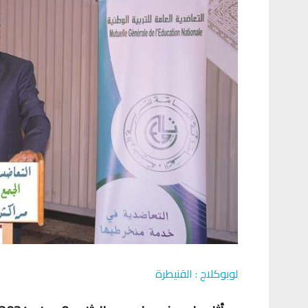
لوبوكلاج : القنيطرة