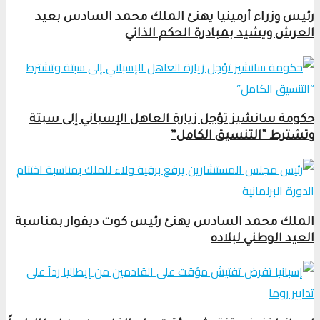
رئيس وزراء أرمينيا يهنئ الملك محمد السادس بعيد
العرش ويشيد بمبادرة الحكم الذاتي
حكومة سانشيز تؤجل زيارة العاهل الإسباني إلى سبتة
وتشترط “التنسيق الكامل”
الملك محمد السادس يهنئ رئيس كوت ديفوار بمناسبة
العيد الوطني لبلاده