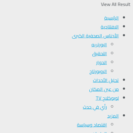
View All Result
الرئيسية
الافتتاحية
الأجناس الصحفية الكبرى
البورتريه
التحقیق
الحوار
الروبورتاج
تحلیل الأحداث
من عين المكان
لوبوكلاج TV
رأي في حدث
المزيد
اقتصاد وسياسة