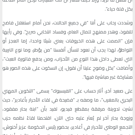
بكل قلة حياء”.
وشددت رحاب على أننا “في جميع الحالات، نحن أمام استغلال فاضح
للنفوذ، وهدر ممنهج للمال العام، وفساد انتخابي صريح”. وفي رأيها
فإن “الصمت على هذه الخروقات يعني شيئا واحدا، إما العجز أو
التواطؤ، لهذا يجب أن نعود لنسأل أنفسنا “من يؤطر، وما نوع التربية
التي تعطى داخل هذا النوع من الأحزاب، ومن يدفع فاتورة العبث”،
وأضافت “بكل وضوح علينا أن نقول، إن السكوت على هذه الصور هو
مشاركة غير مباشرة فيها”.
على صعيد آخر، أثار حساب على “الفيسبوك” يسمى “التكوين المهني
البحري بالمغرب”، ما وصفه بـ “فضيحة في لقاء الأحرار بأغادير”، حيث
نشرت تدوينة مرفقة بمقطع فيديو، تفيد بأن “ابنة بحار مفقود،
وزوجة بحار آخر لم يُعثر عليه حتى الآن، اقتحمتا لقاءً نظمه حزب
التجمع الوطني للأحرار في أغادير، بحضور رئيس الحكومة عزيز أخنوش،