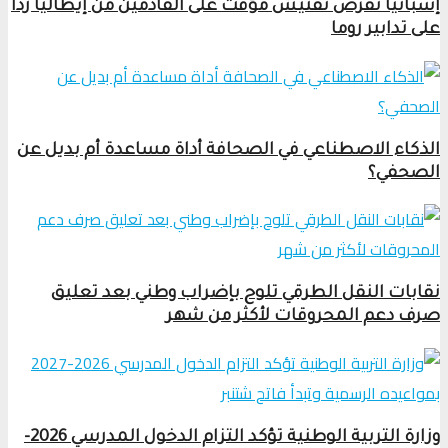
إسبانيا تفرض تفتيش مؤقت على القادمين من إيطاليا رداً
على تدابير روما
الذكاء الاصطناعي في الصحافة أداة مساعدة أم بديل عن
الصحفي؟
نقابات النقل الطرقي تلوح بإضراب وطني بعد تعليق
صرف دعم المحروقات لأكثر من شهر
وزارة التربية الوطنية تؤكد التزام الدخول المدرسي 2026-