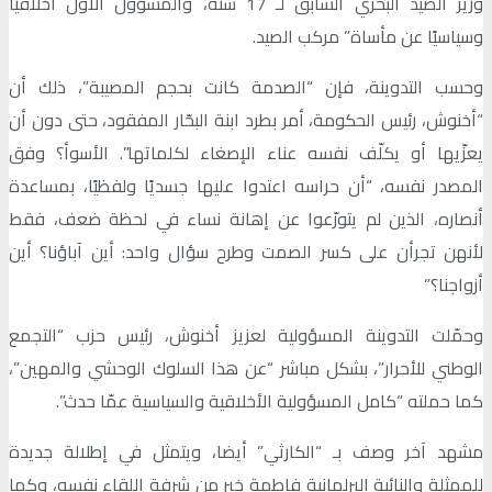
وزير الصيد البحري السابق لـ 17 سنة، والمسؤول الأول أخلاقيًا
وسياسيًا عن مأساة” مركب الصيد.
وحسب التدوينة، فإن “الصدمة كانت بحجم المصيبة”، ذلك أن
“أخنوش، رئيس الحكومة، أمر بطرد ابنة البحّار المفقود، حتى دون أن
يعزّيها أو يكلّف نفسه عناء الإصغاء لكلماتها”. الأسوأ؟ وفق
المصدر نفسه، “أن حراسه اعتدوا عليها جسديًا ولفظيًا، بمساعدة
أنصاره، الذين لم يتورّعوا عن إهانة نساء في لحظة ضعف، فقط
لأنهن تجرأن على كسر الصمت وطرح سؤال واحد: أين آباؤنا؟ أين
أزواجنا؟”
وحمّلت التدوينة المسؤولية لعزيز أخنوش، رئيس حزب “التجمع
الوطني للأحرار”، بشكل مباشر “عن هذا السلوك الوحشي والمهين”،
كما حملته “كامل المسؤولية الأخلاقية والسياسية عمّا حدث”.
مشهد آخر وصف بـ “الكارثي” أيضا، ويتمثل في إطلالة جديدة
للممثلة والنائبة البرلمانية فاطمة خير من شرفة اللقاء نفسه، وكما