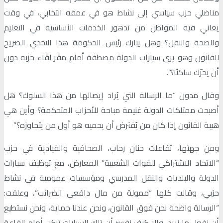
مناضلي حزب سياسي إلى نشاط هو في عمقه انتخابي، في وقت
يعاني فيه المواطن من تدهور الخدمات الأساسية في التعليم
والصحة والنقل؟ وهل يبارك رئيس الحكومة هذا التحدي الصريح
للقانون وهو يرى سيارات الدولة مصطفة أمام مقر لقاء حزبه دون
أن يحرّك ساكنًا؟”.
وقال مدون “ما الرسالة التي يُراد إيصالها من هذا السلوك؟ هل
أصبحت ممتلكات الدولة غنيمة مباحة للأحزاب المتحكمة؟ وأين هي
هيبة القانون إذا كان من يُفترض أن يحميه هو أول من يتجاوزه؟”
ومن جهتها، تفاعلت حنان رحاب، الصحافية والقيادية في حزب
“الاتحاد الاشتراكي للقوات الشعبية” المعارض، مع توظيف سيارات
الدولة والبلديات والنقل المدرسي ومؤسسات عمومية في نشاط
حزبي، وقالت كلها “ممولة من مال دافعي الضرائب”، وعلقت:
“الرسالة واضحة نحن فوق القانون، ونحن عندنا حماية، ونحن نستطيع
أن نفعل ما نريد، وإلا كيف نفسر أن تلك السيارات تركن أمام القاعة