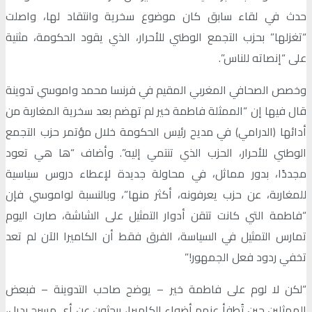
حدث في لقاء سابق كان موضوع سخرية وانتقاد لها، واصلت
“تغزلها” بحزب التجمع الوطني للأحرار، الذي يقود الحكومة، مثنية
على “إنصاته للناس”.
وخصص الصحافي المغربي المقيم في فرنسا محمد واموسي تدوينة
قال فيها إن “الممثلة فاطمة خير لم تهضم بعد سخرية المغاربة من
أدائها (الدرامي) في مديح رئيس الحكومة خلال مؤتمر حزب التجمع
الوطني للأحرار، الحزب الذي تنتمي إليه”. وأضاف “ها هي تعود
مجددًا، بدور مماثل، في محاولة جديدة لإعطاء دروس سياسية
للمغاربة، عن حزب يعرفونه، أكثر منها”، وبالنسبة لواموسي فإن
“فاطمة التي كانت تتقن أدوار التمثيل على الشاشة، صارت اليوم
تمارس التمثيل في السياسة، الفرق فقط أن الكاميرا الآن لم تعد
تخفي ردود فعل الجمهور!”
“لكن لا لوم على فاطمة خير – يوضح صاحب التدوينة – فبعض
الممثلين حين تُطفأ عنهم أضواء الكاميرا، يبحثون عن أي مسرح بديل،