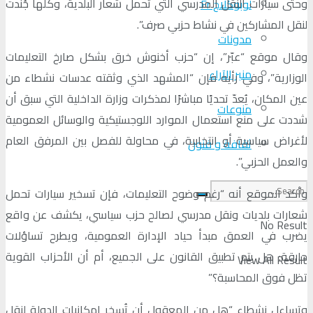
وحتى سيارات النقل المدرسي التي تحمل شعار البلدية، وكلها جُندت
لوبوكلاج Fr
لنقل المشاركين في نشاط حزبي صرف”.
مدونات
وقال موقع “عبّر”، إن “حزب أخنوش خرق بشكل صارخ التعليمات
منبر الآراء
الوزارية”، وفي رأيه فإن “المشهد الذي وثقته عدسات نشطاء من
عين المكان، يُعدّ تحديًا مباشرًا لمذكرات وزارة الداخلية التي سبق أن
منوعات
شددت على منع استعمال الموارد اللوجستيكية والوسائل العمومية
لأغراض سياسية أو انتخابية، في محاولة للفصل بين المرفق العام
ثقافة و فنون
والعمل الحزبي”.
وأكد الموقع أنه “رغم وضوح التعليمات، فإن تسخير سيارات تحمل
شعارات بلديات ونقل مدرسي لصالح حزب سياسي، يكشف عن واقع
No Result
يضرب في العمق مبدأ حياد الإدارة العمومية، ويطرح تساؤلات
حارقة: هل يتم تطبيق القانون على الجميع، أم أن الأحزاب القوية
View All Result
تظل فوق المحاسبة؟”
وتساءل نشطاء “هل من المعقول أن تُسخر إمكانيات الدولة لنقل