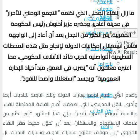
البرلمان
منوعات
ما زال اللقاء المحلي الذي نظمه “التجمع الوطني للأحرار”
الجالية
ثقافة و فنون
في مدينة أغادير، وحضره عزيز أخنوش رئيس الحكومة
السلطة الرابعة
المغربية، يثير الكثير من الجدل بعد أن أعاد إلى الواجهة
No Result
نقاش استغلال إمكانيات الدولة لإنجاح مثل هذه المحطات
المغرب الكبير
View All Result
التنظيمية التواصلية للحزب قائد الائتلاف الحكومي، مما
بانوراما
اعتبره معلقون أنه “يضرب في العمق مبدأ حياد الإدارة
العمومية” ويجسد “استغلالا واضحا للنفوذ
”.
تقارير
وصُدم الرأي العام لحجم سيارات الدولة وتلك التابعة للبلديات أيضا
حقوق الإنسان
وأخرى للنقل المدرسي، التي اصطفت أمام القاعة المحتضنة للقاء.
ركن الطالب
وبالنسبة لموقع “مغرب تايمز”، فإن هذا المشهد “يثير الكثير من
علامات الاستفهام والاستنكار”، بعد أن تحوّل محيط مقر اللقاء
رياضة
الجهوي “إلى موقف مفتوح لسيارات الدولة، وسيارات البلديات، بل