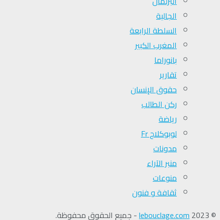
البرلمان
الجالية
السلطة الرابعة
المغرب الكبير
بانوراما
تقارير
حقوق الإنسان
ركن الطالب
رياضة
لوبوكلاج Fr
مدونات
منبر الآراء
منوعات
ثقافة و فنون
© 2023
lebouclage.com
- جميع الحقوق محفوظة.