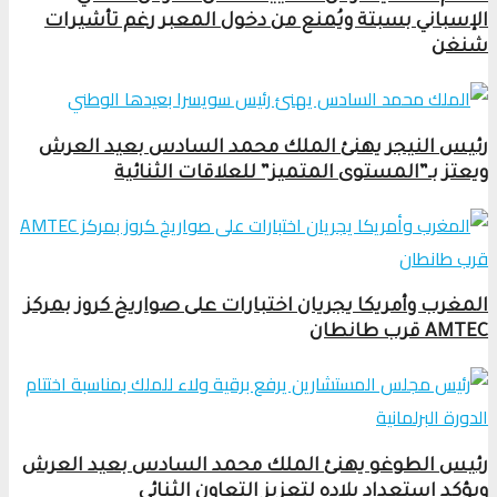
الإسباني بسبتة ويُمنع من دخول المعبر رغم تأشيرات
شنغن
رئيس النيجر يهنئ الملك محمد السادس بعيد العرش
ويعتز بـ”المستوى المتميز” للعلاقات الثنائية
المغرب وأمريكا يجريان اختبارات على صواريخ كروز بمركز
AMTEC قرب طانطان
رئيس الطوغو يهنئ الملك محمد السادس بعيد العرش
ويؤكد استعداد بلاده لتعزيز التعاون الثنائي