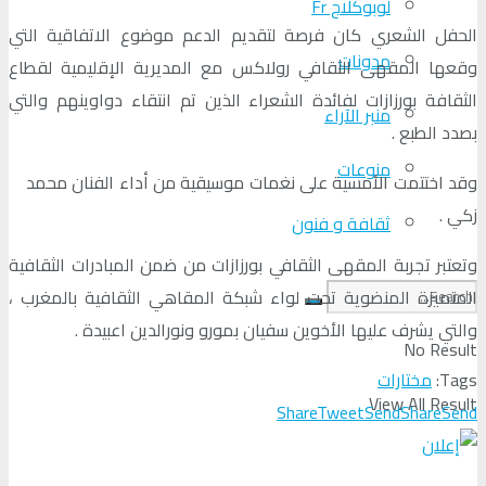
لوبوكلاج Fr
الحفل الشعري كان فرصة لتقديم الدعم موضوع الاتفاقية التي
مدونات
وقعها المقهى الثقافي رولاكس مع المديرية الإقليمية لقطاع
الثقافة بورزازات لفائدة الشعراء الذين تم انتقاء دواوينهم والتي
منبر الآراء
بصدد الطبع .
منوعات
وقد اختتمت الأمسية على نغمات موسيقية من أداء الفنان محمد
زكي .
ثقافة و فنون
وتعتبر تجربة المقهى الثقافي بورزازات من ضمن المبادرات الثقافية
المتميزة المنضوية تحت لواء شبكة المقاهي الثقافية بالمغرب ،
والتي يشرف عليها الأخوين سفيان بمورو ونورالدين اعبيدة .
No Result
Tags:
مختارات
View All Result
Share
Tweet
Send
Share
Send