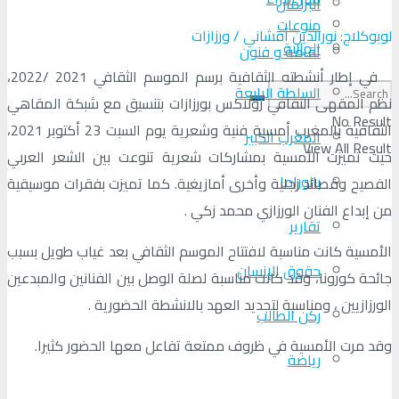
البرلمان
منوعات
لوبوكلاج: نورالدين أقشاني / ورزازات
الجالية
ثقافة و فنون
في إطار أنشطته الثقافية برسم الموسم الثقافي 2021 /2022،
السلطة الرابعة
نظم المقهى الثقافي رولاكس بورزازات بتنسيق مع شبكة المقاهي
No Result
الثقافية بالمغرب أمسية فنية وشعرية يوم السبت 23 أكتوبر 2021،
المغرب الكبير
View All Result
حيث تميزت الأمسية بمشاركات شعرية تنوعت بين الشعر العربي
بانوراما
الفصيح وقصائد زجلية وأخرى أمازيغية. كما تميزت بفقرات موسيقية
من إبداع الفنان الورزازي محمد زكي .
تقارير
الأمسية كانت مناسبة لافتتاح الموسم الثقافي بعد غياب طويل بسبب
حقوق الإنسان
جائحة كورونا، وقد كانت مناسبة لصلة الوصل بين الفنانين والمبدعين
الورزازيين ، ومناسبة لتجديد العهد بالانشطة الحضورية .
ركن الطالب
وقد مرت الأمسية في ظروف ممتعة تفاعل معها الحضور كثيرا.
رياضة