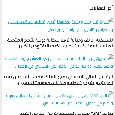
أخر المقالات
تنسيقية الريف وجبالة ترفع شكاية دولية للأمم المتحدة
تطالب بالاعتراف بـ”الحرب الكيميائية” وجبر الضرر
الرئيس المالي الانتقالي يهنئ الملك محمد السادس بعيد
العرش ويشيد بـ”الطموحات المحمودة” للمغرب
طاقم “2M” يتعرض لتضييقات من الحرس المدني