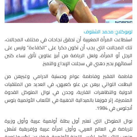
لوبوكلاج: محمد الشنتوف
استطاعت المرأة المغربية أن تحقق نجاحات في مختلف المجالات،
تلك المجالات التي يجب أن تكون حكرا على “الكفاءة” وليس على
الرجل أو المرأة، ولعل الرياضة من أبرز عناوين تألق نساء كتبن
أسمائهم بحبر دهبي في سجلات الإبداع والتميز.
فاطمة الفقير وفاطمة عوام وحسنية الدرامي وغيرهن من
البطلات اللواتي برهن عن علو كعبهن، في العديد من الملتقيات
الدولية والتظاهرات القارية، وجدن في نوال المتوكل القدوة
المتميزة، إثر فوزها بالميدالية الذهبية في الألعاب الأولمبية بلوس
أنجلوس في 1984.
نوال المتوكل التي تعتبر أول بطلة أولمبية عربية وأول وزيرة
للرياضة في العالم العربي، وأول امرأة عربية وإفريقية تشغل
منصب النائب الأول لرئيس اللجنة الأولمبية، فضلا عن ترؤسها لعدة