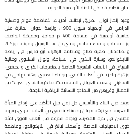
لجان تنظيمية داخل اللجنة الأولمبية الدولية.
وعبد إنجاز نوال الطريق لبطلات أخريات، كفاطمة عوام وحسنية
الدرامي في أولمبياد سيول 1988، ونزهة بدوان الحائزة على
نحاسية أولمبية في مسافة 400 م حواجز، وحفيظة الواصف
ورحمة باحو ولمياء بلقاسم ومنى بن عبد الرسول ومونية بوركيك
والصاعدتان صفية صالح وفاطمة الزهراء أبو فارس في رياضة
التايكواندو، وسارة البكري في السباحة، ونوال السلاوي وغالية
السبتي في الألعاب الشتوية الخاصة بالمنعرجات الكبرى والصغرى،
وزهرة واعزيز في ألعاب القوى، ووفاء العمري وهند بهاجي في
الشطرنج، ونعيمة الغواتي الملقبة ب”ناديا كومانيتشي العرب” في
الجمباز، وغيرهن من النماذج النسائية الرياضية الناجحة.
وبعد جيل البناء والتأسيس حل زمن جيل التأكيد على إبداع المرأة
المغربية، مع نزهة بدوان وحسناء بنحسي في ألعاب القوى، وبهية
محتسن في كرة المضرب، ونجاة الكرعة في ألعاب القوى لفئة
ذوي الاحتياجات الخاصة، وأسماء نيانغ في التايكواندو، وفاطمة
الزهراء الحياني المتوجة بميدالية ذهبية في بطولة إفريقيا