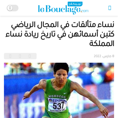
نساء متألقات في المجال الرياضي
كتبن أسمائهن في تاريخ ريادة نساء
المملكة
8 مارس، 2022