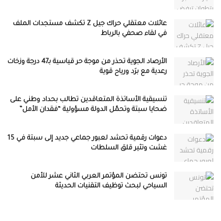
عائلات معتقلي حراك جيل Z تكشف مستجدات الملف
في لقاء صحفي بالرباط
الأرصاد الجوية تحذر من موجة حر قياسية بـ47 درجة وزخات
رعدية مع برَد ورياح قوية
تنسيقية الأساتذة المتعاقدين تطالب بحداد وطني على
ضحايا سبتة وتحمّل الدولة مسؤولية “فقدان الأمل”
دعوات رقمية تحشد لعبور جماعي جديد إلى سبتة في 15
غشت وتثير قلق السلطات
تونس تحتضن المؤتمر العربي الثاني عشر للأمن
السياحي لبحث توظيف التقنيات الحديثة