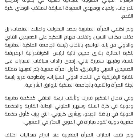
للدراجات، ولمياء بومهدي العميدة السابقة للمنتخب الوطني لكرة
القدم.
ولم تكتفي المرأة المغربية بحصد البطولات واعتلاء المنصات، بل
دخلت مكاتب التسيير، وتقلدت مهام التحكيم على الصعيدين القاري
والدولي من بابه الواسع، بانتخاب رئيسة الجامعة الملكية المغربية
للكرة الطائرة بشرى حجيج، نائبة لرئيس الكونفدرالية الإفريقية
للعبة، وقبلها سميرة بناني، إحدى رائدات سباقات السيارات على
الصعيدين العربي والإفريق، كأول امرأة مغربية يتم تعيينها ممثلة
للقارة الإفريقية في الاتحاد الدولي للسيارات، وفطومة فريد رئيسة
لجنة المرأة والتنمية بالجامعة الملكية للزوارق الشراعية.
وفي مجال التحكيم فبرزت وتألقت نزهة الحنفي كحكمة مغربية
ودولية في كرة السلة وسهير المتوني البطلة القارية والحكمة
الدولية في رياضة الجيدو، وبشرى كربوبي، التي برزت كأول حكمة
مغربية دولية تقود مباراة في الدوري الاحترافي المغربي.
ولم تقف انجازات المرأة المغربية عند انتزاع ميداليات اختلف