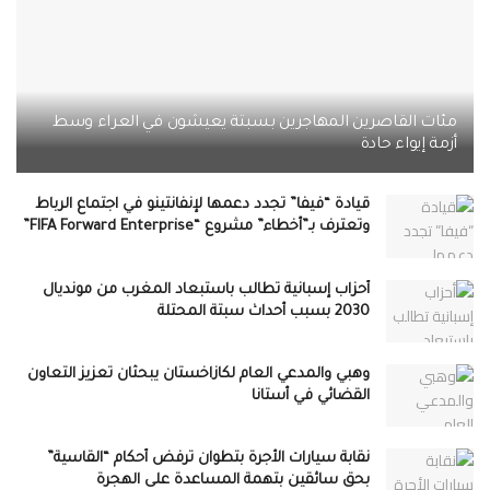
مئات القاصرين المهاجرين بسبتة يعيشون في العراء وسط
أزمة إيواء حادة
قيادة “فيفا” تجدد دعمها لإنفانتينو في اجتماع الرباط
وتعترف بـ”أخطاء” مشروع “FIFA Forward Enterprise”
أحزاب إسبانية تطالب باستبعاد المغرب من مونديال
2030 بسبب أحداث سبتة المحتلة
وهبي والمدعي العام لكازاخستان يبحثان تعزيز التعاون
القضائي في أستانا
نقابة سيارات الأجرة بتطوان ترفض أحكام “القاسية”
بحق سائقين بتهمة المساعدة على الهجرة