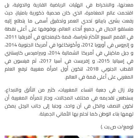
معدنها، والانخراط في الهئيات الرياضية القارية والدولية، بل
اقتحمت عالم المغامرة، الذي كان محمية ذكورية بامتياز، حيث
رفعت بشرى بايبانو تحدي العمر وتحقيق أسمى ما يتطلع إليه
متسلقو الجبال في جميع أنحاء العالم، بوقوفها على أعلى نقطة
في القمم السبع الأكثر شراسة، قمة كليمنجارو في أفريقيا 2011،
و إلبروس في أوروبا 2012، وأكونكاغوا في أمريكا الجنوبية 2014،
و جبل ماكينلي في أمريكا الشمالية 2014، وبيراميدس كارستنزي
في إسيانيا 2015، و إفريست في آسيا 2017، ثم فينسون في
القطب الجنوبي 2018، لتكون أول امرأة مغربية ترفع العلم
المغربي على أعلى قمة في العالم.
ولا زال في جعبة النساء المغربيات، كثير من التألق والابداع،
يستطعن تقديمه في مختلف المجالات، وجاز للمرأة المغربية أن
تكون النصف والكل في آن واحد، وجنبا إلى جانب الرجل يمكن
لهمها بناء الوطن كما تحلم بها الأماني الجميلة.
(ومع/ت ص.بت .)