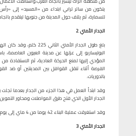
من منطقة الزاك ليسير باتجاه الغرب.واستأنفت الأعمال
يتكون من ساتر ترابي ابتداء من «المسيد» إلى «رأس 
للسمارة، ثم يلتف حول المدينة من جنوبها ليتقدم باتجاه
الجدار الأمني
2
بلغ طول الجدار الأمني ال
البوليساريو إلى عزلها عن مدينة العيون العاصمة، با
المؤدي إليها لمنع الحركة العادية، ثم الاستفادة من 
الفرصة أثناء تنقل القوافل بين المدينتين أو ضد ال
بالدوريات.
وقد ابتدأ العمل في هذا الجزء من الجدار بعدما تجلت 
الجدار الأول الذي فتح طرق المواصلات ومحاور التموين
وقد استغرقت عملية البناء 42 يوما من 4 ماي إلى يوم 16 يونيو 1982.
الجدار الأمني 3