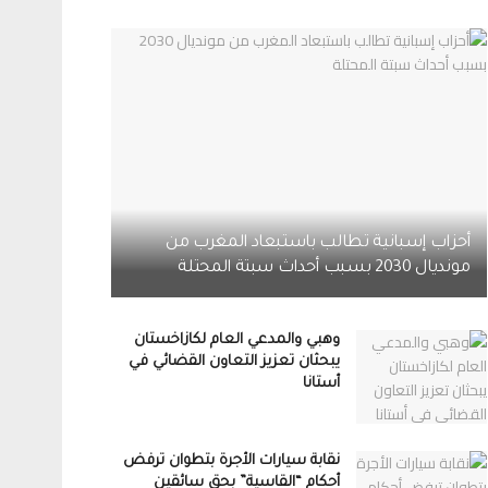
أحزاب إسبانية تطالب باستبعاد المغرب من
مونديال 2030 بسبب أحداث سبتة المحتلة
وهبي والمدعي العام لكازاخستان
يبحثان تعزيز التعاون القضائي في
أستانا
نقابة سيارات الأجرة بتطوان ترفض
أحكام “القاسية” بحق سائقين