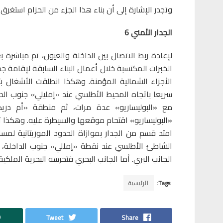
وتجدر الإشارة إلى أن بناء هذا الجزء من الحزام استغرق المدة الزمنية الفا
الجدار الأمني 6
لإعادة ربط الاتصال بين الداخلة والعيون، تم مباشرة ب
الخبرات المكتسبة خلال أعمال البناء السابقة لإقامة
سريعا باتجاه المحيط الأطلسي عند «إمليلي» جنوب الد
مع «البوليساريو» عدة مرات، ثم منطقة «أم دريكة
الشاطئ الأطلسي عند نقطة «إمللي» جنوب الداخلة، ح
الجانب البري. أما الجانب البحري فتحرسه البحرية الملكي
Tags:
الرئيسية
Tweet
Share