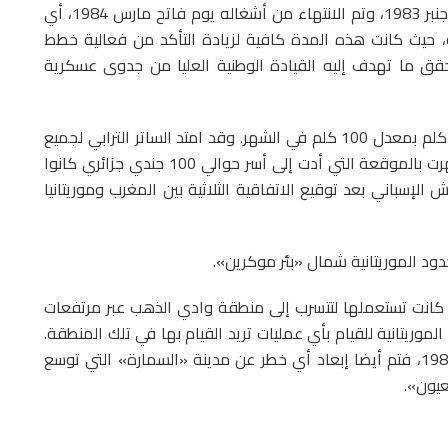
شرع في إقامة هذا القسم من الجدار الكلي يوم 19 دجنبر 1983، وتم الانتهاء من أشغاله يوم فاتح مارس 1984، أي
 حيث كانت هذه المدة كافية لزيادة التأكد من فعالية خطط
قق ما تهدف إليه القيادة الوطنية العليا من جدوى عسكرية
ففي ظرف ثلاثة أشهر تم إنشاء وبناء جدار طوله 300 كلم بمعدل 100 كلم في الشهر. وقد امتد الساتر الترابي لجميع
تجهيزاته من منطقة «أمكالة» ومرتفعاتها التي اشتهرت بالموقعة التي أدت إلى أسر حوالي 100 جندي جزائري كانوا
لإسباني بعد توقيع الاتفاقية الثلاثية بين المغرب وموريتانيا
دود الموريتانية شمال «بئر موكرين».
 كانت تستعملها لتتسرب إلى منطقة وادي الذهب عبر مرتفعات
لموريتانية للقيام بأي عمليات تريد القيام بها في تلك المنطقة.
وقد انتهت الأعمال في هذا الجدار يوم فاتح مارس 1984، فتم أيضا إبعاد أي خطر عن مدينة «السمارة» التي توسع
عيون».