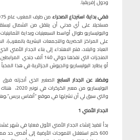
ودول إفريقيا.
ففي بداية استرجاع الصحراء
مستحيلا على أي مدني أن ينتقل من الشمال ليستقر 
والبوليساريو طوال أواسط السبعينيات وبداية الثمانيني
على المراكز الحضرية والتجمعات البشرية بالمغرب)، 
العباد والبلاد، فتم الاهتداء إلى بناء الجدار الأمني 
المنجزات التي نفذها حوالي 40
أو يطارد البوليساريو والجيوش الجزائرية في هذا المخبأ 
وفضلا عن الجدار السابع
الصغير الذي أنجزته فرق ا
البوليساريو 
والتي سبق لي أن نشرتها في موقع “أنفاس بريس”،وهي
الجدار الأمني 1
600 كلم استغلال التموجات الأرضية إلى أقصى حد مم