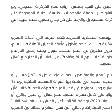
وأحرص على التقيد بطقس زيارة معبر الكركرات الحدودي، ولو
شواطئ الجميلة والمحميات الطبيعية الخلابة الموجودة على
ة و الكركرات فحسب، بل والترحم على كل جندي مغربي سقط شهيدا في
هندسة العسكرية المغربية. هذه الفرقة التي أدخلت المغرب
سكرية في بناء أضخم وأطول وأعقد الجدران الأمنية في العالم،
يخرون صاغرين في الأمم المتحدة لقبول وقف إطلاق النار عام
م الجنوبية “جاب ليهم ثلاثة وضامة”، على اعتبار أن الجدار منع تسلل
لمغرب.
ائم لتعمير وتنمية مدن الصحراء وإغراء كل مستثمر( مغربي أو
أجنبي)، بالقدوم للصحراء للاستثمار. وهذا ما أظهرته العملية الأمنية التي قامت بها القوات المسلحة الملكية يوم 13
ي البوليساريو ومن يمولهم في قصر المرادية.فهذه العملية كانت فأل
ائيا على كامل صحراء المغرب لمنع تسلل أي عميل جزائري أو
عصابة البوليساريو. بحيث أمر الملك محمد السادس، في نونبر 2020، بوصفه القائد الأعلى للجيش، بأن يتم “سد الباب”
 معبر الكركارات، وبالتالي أمن تنقل السلع والبضائع بين المغرب