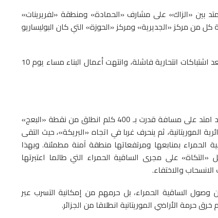
الممتد بين «الزاك» على مشارف «الحمادة» ومنطقة «لفريرينات»
كل من مركز «الجديرية» ومركز «الحوزة» التي كان البوليساريو
وهكذا أفرغت الساقية الحمراء من عناصر البوليساريو بعد اشتباكات انتحارية فاشلة، وانتهت أعمال البناء مساء يوم 10
كان الحزام الأمني الخامس أكثر طولا من سابقيه، فقد امتد على مسافة قدرت بـ 400 كلم انطلق من نقطة «البعج»
رية الموريتانية، ثم ينحرف غربا في اتجاه «البريكة»، حيث التقى
قية الحمراء بمنابعها ومرتفعاتها منطقة آمنة مطمئنة. وبهذا
 «التكاة» على مجرى الساقية الحمراء التي طالما اعتبرتها
 الانسحاب والاختفاء.
ن وصول الساقية الحمراء، بل حرمهم من إمكانية التسرب عبر
 خرق حرمة الأراضي الموريتانية انطلاقا من الجزائر.