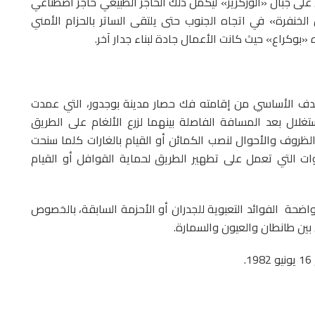
 على جبال «الوركزيز» ليكمل ذلك الحاجز الطبيعي حاجز اصطناعي
الخنفرة» في اتجاه الجنوب حتى يلتقى الساتر بالحزام الأمني
 «بوكراع» حيث كانت الأعمال جادة لبناء جدار آخر.
ثاني 225 كلم، وقد كان الهدف الأساسي من إقامته فك حصار مدينة بوجدور، التي عمدت
ستغلال بعد المسافة الفاصلة بينهما لزرع الألغام على الطريق
الظروف والأحوال لنصب الكمائن أو القيام بالغارات كلما سنحت
قوات التي تعمل على تطهير الطريق لحماية القوافل أو القيام
واضحة الفوائد التعبوية للجدران أو الأحزمة السابقة، بالخصوص
 بين طانطان والعيون والسمارة.