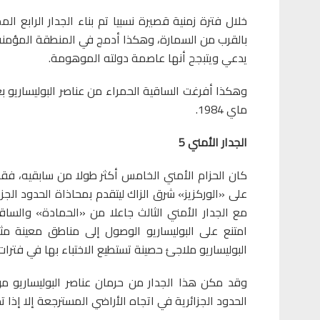
خلال فترة زمنية قصيرة نسبيا تم بناء الجدار الرابع 
بالقرب من السمارة، وهكذا أدمج في المنطقة المؤمنة 
يدعي ويتبجح أنها عاصمة دولته الموهومة.
ماي 1984.
الجدار الأمني 5
على «الوركزيز» شرق الزاك ليتقدم بمحاذاة الحدود الجزائ
مع الجدار الأمني الثالث جاعلا من «الحمادة» والسا
امتنع على البوليساريو الوصول إلى مناطق معينة مثل
البوليساريو ملاجئ حصينة تستطيع الاختباء بها في فترات
وقد مكن هذا الجدار من حرمان عناصر البوليساريو م
الحدود الجزائرية في اتجاه الأراضي المسترجعة إلا إذا تم