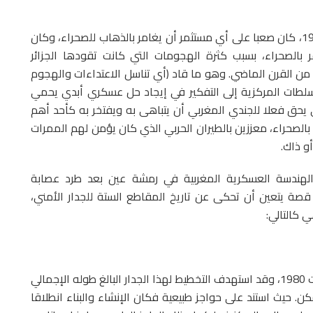
من طرف المغرب عام 1975، كان صعبا على أي مستثمر أن يغامر بالذهاب للصحراء، وكان
بالصحراء، بسبب كثرة الهجومات التي كانت تقودها الجزائر
ات من القرن الماضي. وهو ما قاد (أي تناسل الاعتداءات والهجوم
السلطات المركزية إلى التفكير في إيجاد حل عسكري أبدي يحمي
الذي يحق فعلا للجندي المغربي أن يتباهى به ويفتخر به كأحد أهم
1 ألف جندي المرابطين بالصحراء، معززين بالطيران الحربي الذي كان يؤمن لهم الممرات
أو ذاك.
لهندسة العسكرية المغربية في رمشة عين بعد طرد عصابة
من معبر الكركرات في نونبر 2020، هناك قصة يتعين أن تحكى عن تاريخ المقاطع الستة للجدار الأمني،
 كالتالي:
بدأ تنفيذ إنشاء الجدار الأمني الأول فعليا في شهر غشت 1980، وقد استهدف التخطيط لهذا الجدار البالغ طوله الإجمالي
كن. حيث استند على حواجز طبيعية فكان الإنشاء والبناء انطلاقا