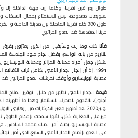
طوال ربع قرن تقريبا، وكلما زرت جهة الداخلة إلا 
لسويعات معدودة، ليس للاستمتاع بجمال السبخات وال
طول 380 كلم تقريبا الفاصلة بين مدينة الداخل
حربنا المقدسة ضد العدو الجزائري.
فأنا
كنت وما زلت وسأبقى، من الذين يعتزون بفرق ال
للتاريخ من بابه الواسع، بفضل نجاح جنود الهندسة الع
بشكل جعل أفراد عصابة الجزائر وعصابة البوليساريو 
1991. إذ أن إنجاز الجدار الأمني بكامل تراب الأقالي
عصابة البوليساريو وأوقف تحرشات العدو الجزائري ضد ا
قيمة
الجدار الأمني تظهر من خلال توفير المناخ المل
نونبر2020 بعد تطهير معبر الكركارات من إرهابي
خير على المغاربة ككل، لأنها سمحت بإحكام الطوق نه
على العدو بإتمام الجدار الأمني السابع،الذي أمن نهائيا