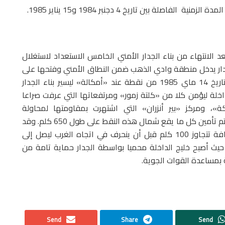
صلة بين تاريخ 4 دجنبر 1984 و15 يناير 1985.
عد الانتهاء من بناء الجدار الأمني الخامس الاستعداد لاستغلال
 جدار يدخل منطقة وادي الذهب ضمن النطاق الأمني وفتحها على
الأجزاء الشمالية المؤمنة. وهكذا انطلقت الأشغال بتاريخ 14 ماي 1985 من نقطة عند «أمكالة» ليسير بناء الجدار
اخلة ليؤمن كلا من «كلتة زمور» ومرتفعاتها التي عرفت صراعا
»، ومركز «بير أنزران» التي اشتهرت بمقاومتها لمحاولة
«البوليساريو» اقتحام موقعها والسيطرة عليه. وهكذا تم تأمين كل ما يقع شمال هذه النقط على طول 650 كلم. وقد
امتد قسم من الجدار بموازاة الحدود الموريتانية لمسافة تتجاوز 100 كلم قبل أن ينحرف في اتجاه الغرب ليصل إلى
يث أصبح خليج الداخلة محميا بواسطة الجدار حماية تامة من
ة بمساعدة القوات الجوية.
Send
Share
Send