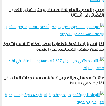
وهبي والمدعي العام لكازاخستان يبحثان تعزيز التعاون
القضائي في أستانا
نقابة سيارات الأجرة بتطوان ترفض أحكام “القاسية” بحق
سائقين بتهمة المساعدة على الهجرة
عائلات معتقلي حراك جيل Z تكشف مستجدات الملف في
لقاء صحفي بالرباط