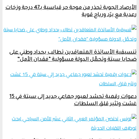
الأرصاد الجوية تحذر من موجة حر قياسية بـ47 درجة وزخات
رعدية مع برَد ورياح قوية
تنسيقية الأساتذة المتعاقدين تطالب بحداد وطني على
ضحايا سبتة وتحمّل الدولة مسؤولية “فقدان الأمل”
دعوات رقمية تحشد لعبور جماعي جديد إلى سبتة في 15
غشت وتثير قلق السلطات