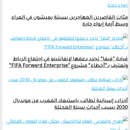
مئات القاصرين المهاجرين بسبتة يعيشون في العراء
وسط أزمة إيواء حادة
قيادة “فيفا” تجدد دعمها لإنفانتينو في اجتماع الرباط
وتعترف بـ”أخطاء” مشروع “FIFA Forward Enterprise”
أحزاب إسبانية تطالب باستبعاد المغرب من مونديال
2030 بسبب أحداث سبتة المحتلة