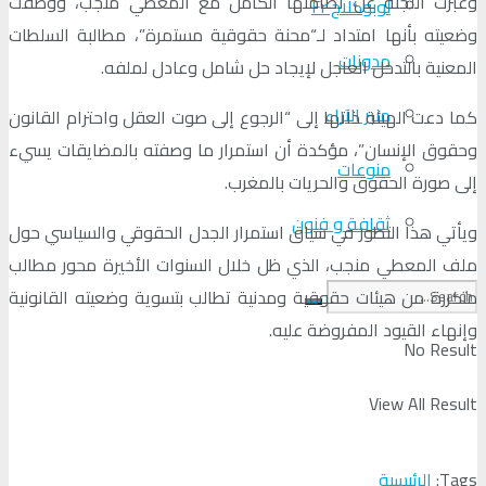
وعبرت اللجنة عن تضامنها الكامل مع المعطي منجب، ووصفت
لوبوكلاج Fr
وضعيته بأنها امتداد لـ“محنة حقوقية مستمرة”، مطالبة السلطات
مدونات
المعنية بالتدخل العاجل لإيجاد حل شامل وعادل لملفه.
منبر الآراء
كما دعت الهيئة ذاتها إلى “الرجوع إلى صوت العقل واحترام القانون
وحقوق الإنسان”، مؤكدة أن استمرار ما وصفته بالمضايقات يسيء
منوعات
إلى صورة الحقوق والحريات بالمغرب.
ثقافة و فنون
ويأتي هذا التطور في سياق استمرار الجدل الحقوقي والسياسي حول
ملف المعطي منجب، الذي ظل خلال السنوات الأخيرة محور مطالب
متكررة من هيئات حقوقية ومدنية تطالب بتسوية وضعيته القانونية
وإنهاء القيود المفروضة عليه.
No Result
View All Result
Tags:
الرئيسية