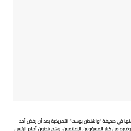
 عملها في صحيفة “واشنطن بوست” الأمريكية بعد أن رفض أحد
غيره من كبار المسؤولين الإعلاميين، وهم ينحنون أمام الرئيس