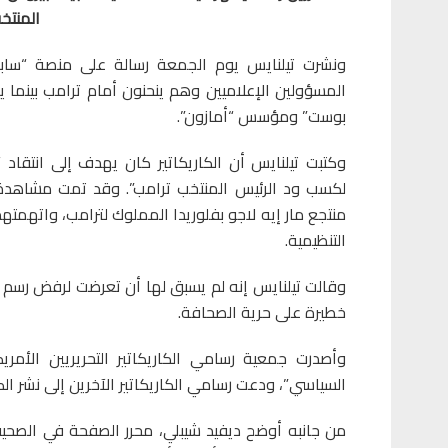
المنتخب
ونشرت تيلنايس يوم الجمعة رسالة على منصة “ساب
المسؤولين الإعلاميين وهم ينحنون أمام ترامب بينما
بوست” ومؤسس “أمازون”.
وكتبت تيلنايس أن الكاريكاتير كان يهدف إلى انتقاد 
لكسب ود الرئيس المنتخب ترامب”. وقد تمت مشاهدة ا
منتجع مار إيه لاجو بفلوريدا المملوك لترامب، واتهمت
التنظيمية.
وقالت تيلنايس إنه لم يسبق لها أن تعرضت لرفض رسم ك
خطيرة على حرية الصحافة.
وأصدرت جمعية رسامي الكاريكاتير التحريريين الأمر
السياسي”، ودعت رسامي الكاريكاتير الآخرين إلى نشر الكا
من جانبه أوضح ديفيد شيبلي، محرر الصفحة في الصحيف