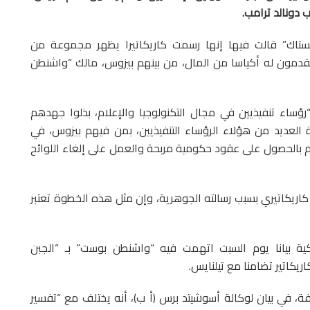
 دونالد ترامب.
ستاك” قالت فيها إنها رسمت كاريكاتيرا يظهر مجموعة من
 يقدمون له أكياسا من المال، من بينهم بيزوس، مالك “واشنطن
“رؤساء تنفيذيين في مجال التكنولوجيا والإعلام، بذلوا جهدهم
لعديد من هؤلاء الرؤساء التنفيذيين، بمن فيهم بيزوس، في
هم بالحصول على عقود حكومية مربحة والعمل على إلغاء اللوائح
اريكاتيري بسبب رسالته الجوهرية، وإن مثل هذه الخطوة تعتبر
يكية بيانا يوم السبت اتهمت فيه “واشنطن بوست” بـ “الجبن
ريكاتير تضامنا مع تيلنايس.
ة، في بيان لوكالة أسوشيتد برس (أ ب)، أنه يختلف مع “تفسير