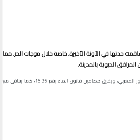
ة تيفلت، والتي تفاقمت حدتها في الآونة الأخيرة، خاصة خلال موجات الحر، مما
المرافق الحيوية بالمدينة.
واعتبر المركز في بلاغ رسمي صدر بتاريخ 22 يونيو 2025، أن هذا الوضع يُعد انتهاكاً صريحاً للحق في الماء، الذي يكفله الفصل 31 من الدستور المغربي، ويخرق مضامين قانون الماء رقم 15.36، كما يتنافى مع