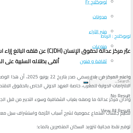
لوبوكلاج Fr
مدونات
منبر الآراء
لوبوكلاج : الرباط
منوعات
عبّر مركز عدالة لحقوق الإنس
ألقى بظلاله السلبية على ال
ثقافة و فنون
الالتزامات الدولية للمغرب، خاصة العهد الدولي الخاص بالحقوق الاقتصا
No Result
وأدان مركز عدالة ما وصفه بغياب الشفافية وسوء التدبير من قبل الجهات
View All Result
تنظيم جلسات استماع عمومية لشرح أسباب الأزمة واستشراف سبل معال
توفير نقط مجانية لتزويد السكان المتضررين بالماء؛