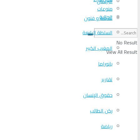
البرلمان
منوعات
الجالية
ثقافة و فنون
السلطة الرابعة
No Result
المغرب الكبير
View All Result
بانوراما
تقارير
حقوق الإنسان
ركن الطالب
رياضة