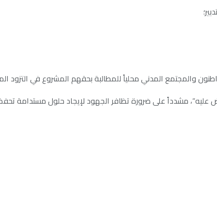
بير؛
طنون والمجتمع المدني محلياً للمطالبة بحقهم المشروع في التزود المن
فاوض عليه”، مشدداً على ضرورة تظافر الجهود لإيجاد حلول مستدامة تح