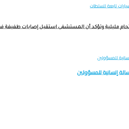
قتحام مليلية وتؤكد أن المستشفى استقبل إصابات طفيفة ف
سالة إنسانية للمسؤولين