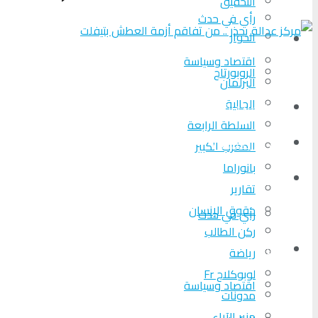
التحقیق
رأي في حدث
الحوار
المزيد
اقتصاد وسياسة
الروبورتاج
البرلمان
الجالية
تحلیل الأحداث
السلطة الرابعة
من عين المكان
المغرب الكبير
بانوراما
لوبوكلاج TV
تقارير
حقوق الإنسان
رأي في حدث
ركن الطالب
المزيد
رياضة
لوبوكلاج Fr
اقتصاد وسياسة
مدونات
منبر الآراء