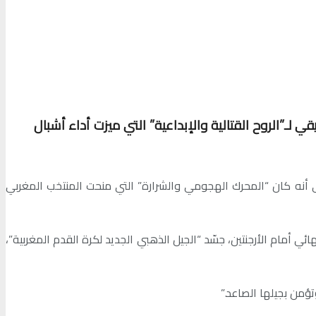
 لـ”الروح القتالية والإبداعية” التي ميزت أداء أشبال
لى أنه كان “المحرك الهجومي والشرارة” التي منحت المنتخب المغربي
رة حاسمة في النهائي أمام الأرجنتين، جسّد “الجيل الذهبي الجديد لكرة القدم المغربية”،
ؤمن بجيلها الصاعد.”