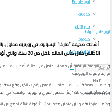
لوبوكلاج Fr
مدونات
منبر الآراء
لوبوكلاج : الرباط
منوعات
أشادت صحيفة “ماركا” الإسبانية، في بورتريه مطول، بالل
ثقافة و فنون
الأطلس خلال كأس العالم لأقل من 20 سنة، والتي تُوّج المغرب بلقبها التاريخي في الشيلي.
وأبرزت اليومية الرياضية أن معما، الحاصل على جائزة أفضل لاعب في 
توازنه وقوته الهجومية.
No Result
وأضافت الصحيفة أن اللاع
مؤكدة أن المغرب بات “رمزًا للحضور القوي والهوية الواضحة” في ال
View All Result
وختمت ماركا بقولها إن عثمان معما يمثل “أيقونة شابّة تجمع بين الم