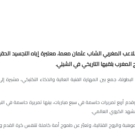
اعب المغربي الشاب عثمان معما، معتبرة إياه التجسيد الحقيقي
البطولة، جمع بين المهارة الفنية العالية والذكاء التكتيكي، مشيرة إ
ب صاحب القميص رقم 7، الذي وقع هدفًا وقدم أربع تمريرات حاسمة في سبع مباريات، بينها تمري
مشهد الكروي العالمي.
وهبة والروح القتالية، وتعبّر عن طموح أمة كاملة تتنفس كرة القدم وت