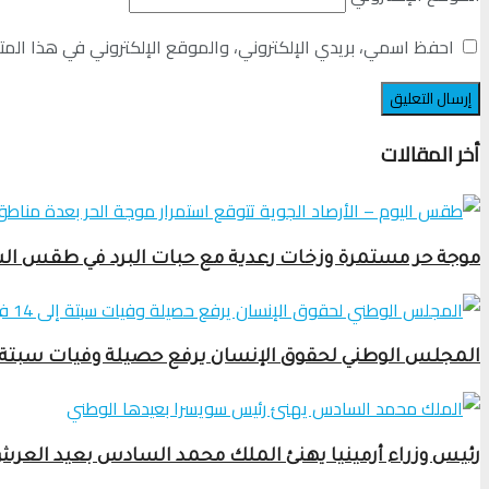
احفظ اسمي، بريدي الإلكتروني، والموقع الإلكتروني في هذا المت
أخر المقالات
موجة حر مستمرة وزخات رعدية مع حبات البرد في طقس السبت 8 غشت 2026 ب
المجلس الوطني لحقوق الإنسان يرفع حصيلة وفيات سبتة إلى 14 في الجانب ال
رئيس وزراء أرمينيا يهنئ الملك محمد السادس بعيد العرش 