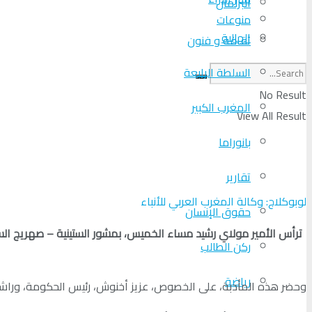
البرلمان
منوعات
الجالية
ثقافة و فنون
السلطة الرابعة
No Result
المغرب الكبير
View All Result
بانوراما
تقارير
لوبوكلاج: وكالة المغرب العربي للأنباء
حقوق الإنسان
ترأس الأمير مولاي رشيد مساء الخميس، بمشور الستينية – صهريج 
ركن الطالب
رياضة
وحضر هذه المأدبة، على الخصوص، عزيز أخنوش، رئيس الحكومة، وراشيد