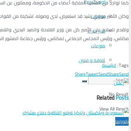
لوبوكلاج Fr
كما تواجد في المأدبة الملكية أعضاء من الحكومة، وممثلون عن السل
وكان الأمير مولاي رشيد قد استعرض، لدى وصوله، تشكيلة من القوات 
مدونات
وتقدم للسلام على الأمير كل من وزير الفلاحة والصيد البحري و
منبر الآراء
مكناس، ورئيس المجلس الجماعي لمكناس، ورئيس جماعة المشور الستيني
منوعات
ثقافة و فنون
Tags:
الرئيسية
Share
Tweet
Send
Share
Send
No Result
Related
Posts
View All Result
بانوراما