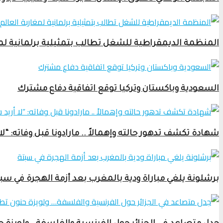
المنظمة الديمقراطية للشغل تطالب بتمثيلية برلمانية لم
السعودية وباكستان وتركيا توقع اتفاقية دفاع مشترك
شهادة تكشف تدهور حالته وإهمالاً .. مارادونا قبل وفاته: “لا أ
برشلونة يلغي مباراة ودية بالمغرب بعد أزمة الهجرة في سب