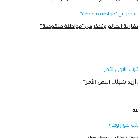
غاربة العالم وتحذر من “مواطنة منقوصة”
ريد شيئاً… انتهى الأمر”
تة