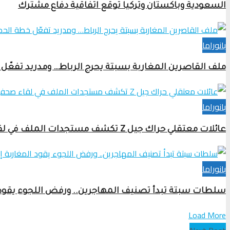
السعودية وباكستان وتركيا توقع اتفاقية دفاع مشترك
بانوراما
ملف القاصرين المغاربة بسبتة يحرج الرباط… ومدريد تفعّل 
بانوراما
عائلات معتقلي حراك جيل Z تكشف مستجدات الملف في لقاء صحفي بالرباط
بانوراما
سلطات سبتة تبدأ تصنيف المهاجرين.. ورفض اللجوء يقود ا
Load More