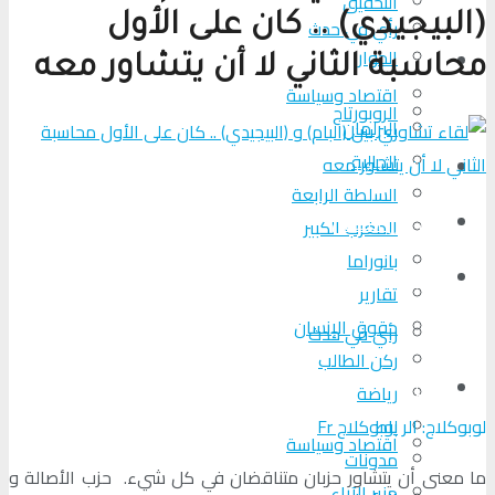
التحقیق
(البيجيدي) .. كان على الأول
رأي في حدث
الحوار
المزيد
محاسبة الثاني لا أن يتشاور معه
اقتصاد وسياسة
الروبورتاج
البرلمان
الجالية
تحلیل الأحداث
السلطة الرابعة
من عين المكان
المغرب الكبير
بانوراما
لوبوكلاج TV
تقارير
حقوق الإنسان
رأي في حدث
ركن الطالب
المزيد
رياضة
لوبوكلاج: الر باط
لوبوكلاج Fr
اقتصاد وسياسة
مدونات
ما معنى أن يتشاور حزبان متناقضان في كل شيء. حزب الأصالة و
منبر الآراء