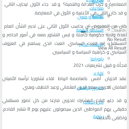
البرلمان
المعاصرة و حزب العدالة والتنمية؟ و قد جاء الأول ليحارب الثاني.
منوعات
و قد كان الثاني في الأغلبية و الأول في المعارضة.
الجالية
ثقافة و فنون
كان من المفروض ان يحاسب الأول الثاني على تدبير الشأن العام
السلطة الرابعة
لمدة ولاية حكومية كاملة و ليس التشاور معه في أمور الحاضر و
No Result
المستقبل. إنه العبث السياسي. العبث الذي يساهم في العزوف
المغرب الكبير
View All Result
السياسي و كراهية السياسة و السياسيين.
بانوراما
فجأة و قبيل تشريعيات 2021
تقارير
عقد الحزبان أمس بالعاصمة الرباط لقاء تشاوريا ترأسه الأمينان
العامان للحزبين: سعد الدين العثماني وعبد اللطيف وهبي.
حقوق الإنسان
و قد جاء البلاغ المشترك للحزبين فارغا من كل تصور مستقبلي
ركن الطالب
حقيقي يهم المواطنين الذين سيصوتون عليهم يوم 8 شتنبر القادم.
رياضة
واكتفى بالحديث