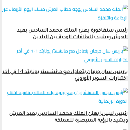
رئيس سنغافورة يهنئ الملك محمد السادس بعيد
العرش ويشيد بالعلاقات الودية بين البلدين
باريس سان جرمان يتعادل مع مانشستر يونايتد 1-1 في آخر
اختبارات السوبر الأوروبي
رئيس ليبيريا يهنئ الملك محمد السادس بعيد العرش
ويشيد بالرؤية المتبصرة للمملكة