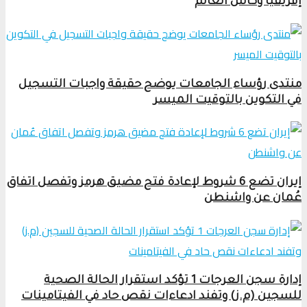
إفريقيا وكأس العالم
منتدى رؤساء الجامعات يوضح حقيقة واجبات التسجيل
في التكوين بالتوقيت الميسر
إيران تضع 6 شروط لإعادة فتح مضيق هرمز وتفصل اتفاق
عُمان عن واشنطن
إدارة سجن العرجات 1 تؤكد استقرار الحالة الصحية
للسجين (م.ز) وتفند ادعاءات نقص حاد في الفيتامينات