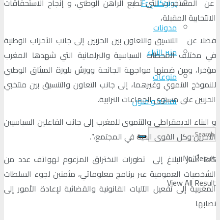
عن المستجدات التي تطبع الراهن الوطني، و إنجاح الاستحقاقات
لوبوكلاج Fr
الانتخابية المقبلة،
مدونات
فضلا عن التنسيق والتعاون بين الحزبين إلى جانب الأحزاب الوطنية
منبر الآراء
في مختلف المحطات السياسية والبرلمانية التي شهدها المغرب
مؤخرا، ومن ضمنها مواجهة الجائحة وورش بلورة الميثاق الوطني
منوعات
للنموذج التنموي وغيرهما، إلى جانب التعاون والتنسيق بين منتخبي
الحزبين على مستوى الجماعات الترابية.
ثقافة و فنون
و البناء الديمقراطي والتنموي للمغرب إلى جانب الفاعلين السياسيين
الآخرين وكل القوى الحية في المجتمع،”.
No Result
كما أشار البلاغ إلى تطورات الاختراق المزعوم لهواتف عدد من
الشخصيات العمومية عبر برنامج معلوماتي، مثمنين لجوء السلطات
View All Result
المغربية إلى تفعيل الآليات القانونية والقضائية لإعادة الأمور إلى
نصابها