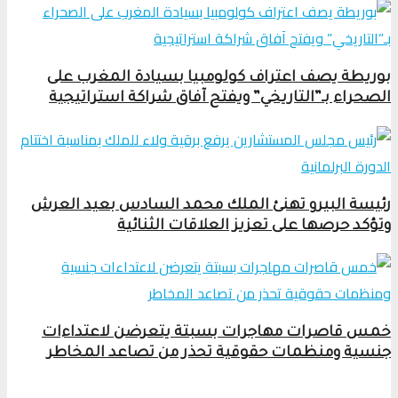
بوريطة يصف اعتراف كولومبيا بسيادة المغرب على
الصحراء بـ”التاريخي” ويفتح آفاق شراكة استراتيجية
رئيسة البيرو تهنئ الملك محمد السادس بعيد العرش
وتؤكد حرصها على تعزيز العلاقات الثنائية
خمس قاصرات مهاجرات بسبتة يتعرضن لاعتداءات
جنسية ومنظمات حقوقية تحذر من تصاعد المخاطر