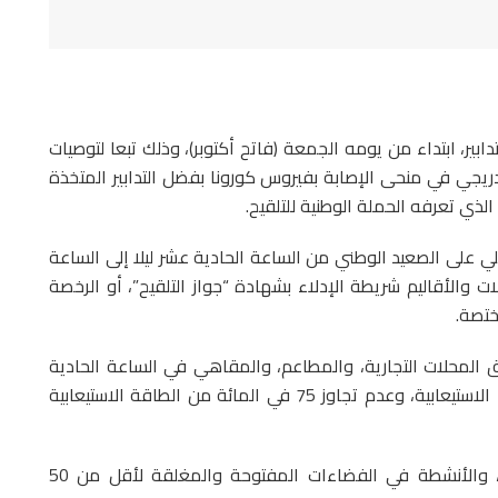
بير، ابتداء من يومه الجمعة (فاتح أكتوبر)، وذلك تبعا لتوصيات
التدريجي في منحى الإصابة بفيروس كورونا بفضل التدابير المتخذة
الذي تعرفه الحملة الوطنية للتلقيح.
لي على الصعيد الوطني من الساعة الحادية عشر ليلا إلى الساعة
ت والأقاليم شريطة الإدلاء بشهادة “جواز التلقيح”، أو الرخصة
ختصة.
ق المحلات التجارية، والمطاعم، والمقاهي في الساعة الحادية
عشر ليلا، شريطة عدم تجاوز 50 في المائة من طاقتها الاستيعابية، وعدم تجاوز 75 في المائة من الطاقة الاستيعابية
كما تشمل هاته التدابير السماح بتنظيم التجمعات، والأنشطة في الفضاءات المفتوحة والمغلقة لأقل من 50