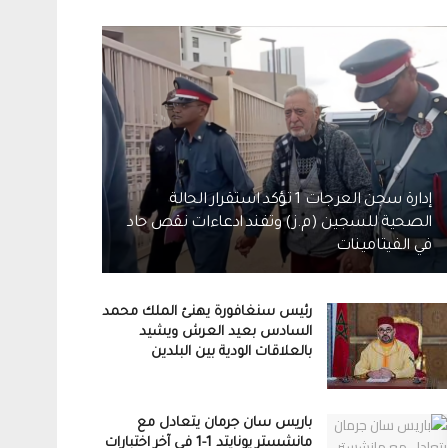
إدارة سجن العرجات 1 تؤكد استقرار الحالة
الصحية للسجين (م.ز) وتفند ادعاءات نقص حاد
في الفيتامينات
رئيس سنغافورة يهنئ الملك محمد
السادس بعيد العرش ويشيد
بالعلاقات الودية بين البلدين
باريس سان جرمان يتعادل مع
مانشستر يونايتد 1-1 في آخر اختبارات