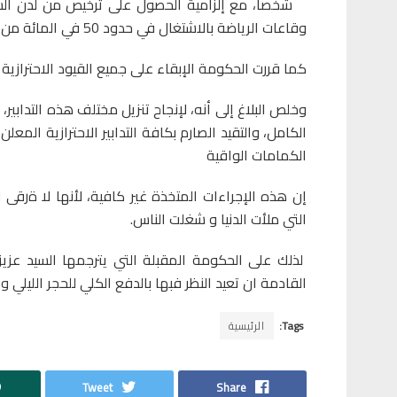
شخصا، مع إلزامية الحصول على ترخيص من لدن السل
وقاعات الرياضة بالاشتغال في حدود 50 في المائة من طاقتهما الاستيعابية.
كما قررت الحكومة الإبقاء على جميع القيود الاحترازية 
وخلص البلاغ إلى أنه، لإنجاح تنزيل مختلف هذه التدابي
الكامل، والتقيد الصارم بكافة التدابير الاحترازية المع
الكمامات الواقية
إن هذه الإجراءات المتخذة غير كافية، لأنها لا ةرقى ل
التي ملأت الدنيا و شغلت الناس.
لذلك على الحكومة المقبلة التي يترجمها السيد عزيز
القادمة ان تعيد النظر فبها بالدفع الكلي للحجر الليلي و 
Tags:
الرئيسية
Tweet
Share