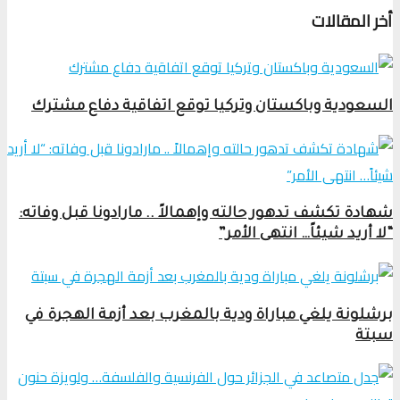
أخر المقالات
السعودية وباكستان وتركيا توقع اتفاقية دفاع مشترك
شهادة تكشف تدهور حالته وإهمالاً .. مارادونا قبل وفاته:
“لا أريد شيئاً… انتهى الأمر”
برشلونة يلغي مباراة ودية بالمغرب بعد أزمة الهجرة في
سبتة