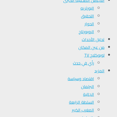
الأجناس الصحفية الكبرى
البورتريه
التحقیق
الحوار
الروبورتاج
تحلیل الأحداث
من عين المكان
لوبوكلاج TV
رأي في حدث
المزيد
اقتصاد وسياسة
البرلمان
الجالية
السلطة الرابعة
المغرب الكبير