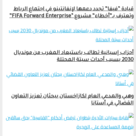
قيادة “فيفا” تجدد دعمها لإنفانتينو في اجتماع الرباط
وتعترف بـ”أخطاء” مشروع “FIFA Forward Enterprise”
أحزاب إسبانية تطالب باستبعاد المغرب من مونديال
2030 بسبب أحداث سبتة المحتلة
وهبي والمدعي العام لكازاخستان يبحثان تعزيز التعاون
القضائي في أستانا