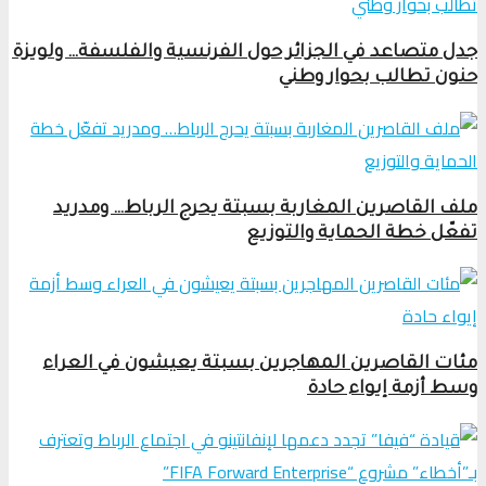
جدل متصاعد في الجزائر حول الفرنسية والفلسفة… ولويزة
حنون تطالب بحوار وطني
ملف القاصرين المغاربة بسبتة يحرج الرباط… ومدريد
تفعّل خطة الحماية والتوزيع
مئات القاصرين المهاجرين بسبتة يعيشون في العراء
وسط أزمة إيواء حادة