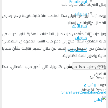
لوبوكلاج Fr
رجال الشرطة لمنع حدوث ذلك.
مدونات
ويعد “إلا” أول من يتولى هذا المنصب منذ فترة طويلة وهو يعارض
انفصال كتالونيا عن إسبانيا.
منبر الآراء
وبرز حزب “إلا” كأقوى حزب خلال الانتخابات المبكرة التي أجريت في
منوعات
مايو الماضي، لكنه احتاج إلى دعم حزب اليسار الجمهوري الانفصالي؛
وتمكن من الحصول على الدعم من خلال تقديم تنازلات بشأن قضايا
ثقافة و فنون
مالية وتعزيز اللغة الكتالونية.
وعارض حزب معا من أجل كتالونيا، ثاني أكبر حزب انفصالي، هذا
الاتفاق.
No Result
Tags:
الرئيسية
View All Result
Share
Tweet
Send
Share
Send