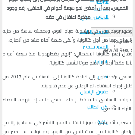
البرلمان
الخميس، بعد أن أمضى نحو سبعة أعوام في المنفى، رغم وجود
منوعات
الجالية
مذكرة اعتقال في حقه
.
ثقافة و فنون
وظهر بوجديمون في برشلونة صباح اليوم، وبصحبته ساسة من حزبه
السلطة الرابعة
الليبرالي معا من أجل كتالونيا، وألقى كلمة أمام حشد من أنصاره.
No Result
المغرب الكبير
View All Result
وقال زعيم كتالونيا الانفصالي: “إنهم يضطهدوننا منذ سبعة أعوام
بانوراما
لأننا فقط أردنا أن نمنح صوتا لشعب كتالونيا”.
تقارير
وسعى بوجديمون إلى قيادة كتالونيا إلى الاستقلال عام 2017 من
خلال إجراء استفتاء، تم الإعلان عن عدم قانونيته.
حقوق الإنسان
ويواجه السياسي ذاته خطر إلقاء القبض عليه، إذ يتهمه القضاء
ركن الطالب
بالثراء الشخصي.
رياضة
ويعتزم بوجديمون حضور الانتخاب المقرر للاشتراكي سلفادور إلا في
برلمان كتالونيا في وقت لاحق من اليوم، رغم تواجد عدد كبير من