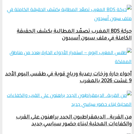
حركة BDS المغرب تصعّد المطالبة بكشف الحقيقة
الكاملة في ملف سيون أسيدون
أجواء حارة وزخات رعدية ورياح قوية في طقس اليوم الأحد
9 غشت 2026 بالمغرب
من القرية.. الديمقراطيون الجدد يراهنون على القرب
والكفاءات المحلية لبناء حضور سياسي جديد