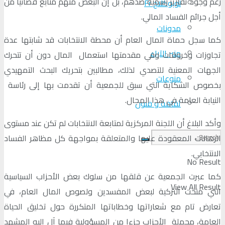
رغم وجود تقارير رسمية ضدهم، بل إن البعض منهم متابع قضائيا من
لوبوكلاج Fr
أجل جرائم الفساد المالي.
مدونات
كما سجل حماة المال العام أن محطة الانتخابات قد شابتها عدة
منبر الآراء
تجاوزات وخروقات وفي مقدمتها استعمال المال دون أن تتحرك
الجهات المعنية للتصدي لذلك، مطالبين بتحريك البحث التمهيدي
منوعات
بخصوص الشكاية التي سبق للجمعية أن تقدمت بها إلى رئاسة
النيابة العامة في هذا المجال.
ثقافة و فنون
وأكد البلاغ أن اللجنة المركزية لمتابعة الانتخابات لم تكن عند مستوى
الرهانات المعقودة عليها والمتعلقة بمواجهة كل مظاهر الفساد
الانتخابي.
No Result
كما عبرت الجمعية عن قلقها من سلوك بعض الأحزاب السياسية
View All Result
التي منحت التزكية لبعض المفسدين ولصوص المال العام، في
تعارض تام مع شعاراتها وخطاباتها المتكررة حول تخليق الحياة
العامة، محملة الأحزاب جزءا من المسؤولية فيما آل إليه المشهد