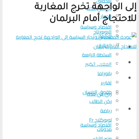
التحقیق
إلى الواجهة تخرج المغاربة
رأي في حدث
الحوار
المزيد
للاحتجاج أمام البرلمان
اقتصاد وسياسة
الروبورتاج
البرلمان
الجالية
تحلیل الأحداث
السلطة الرابعة
من عين المكان
المغرب الكبير
بانوراما
لوبوكلاج TV
تقارير
حقوق الإنسان
رأي في حدث
ركن الطالب
المزيد
رياضة
لوبوكلاج Fr
اقتصاد وسياسة
مدونات
منبر الآراء