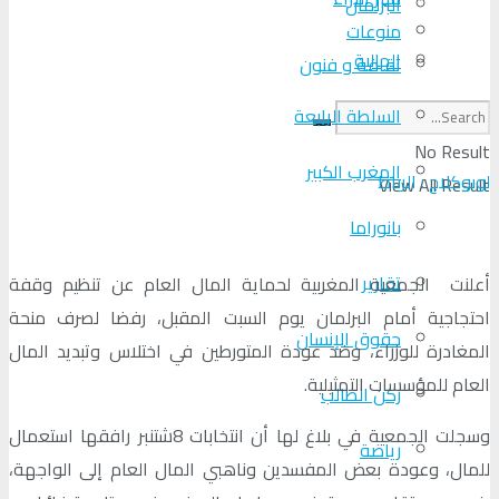
البرلمان
منوعات
الجالية
ثقافة و فنون
السلطة الرابعة
No Result
المغرب الكبير
لوبوكلاج : الرباط
View All Result
بانوراما
تقارير
أعلنت الجمعية المغربية لحماية المال العام عن تنظيم وقفة
احتجاجية أمام البرلمان يوم السبت المقبل، رفضا لصرف منحة
حقوق الإنسان
المغادرة للوزراء، وضد عودة المتورطين في اختلاس وتبديد المال
العام للمؤسسات التمثيلية.
ركن الطالب
وسجلت الجمعية في بلاغ لها أن انتخابات 8شتنبر رافقها استعمال
رياضة
للمال، وعودة بعض المفسدين وناهبي المال العام إلى الواجهة،