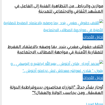
موازين والرباط… من التظاهرة الفنية إلى الفاعل في
المشهد الثقافي والاجتماعي للمدينة
تحلیل الأحداث
ائتلاف حقوقي مغربي يندد بما وصفه بالاعتماد المفرط
للمقاربة الأمنية في مواجهة المطالب الاجتماعية
تحلیل الأحداث
أوجار يفجّر جدلاً: “الوزراء محاصرون ببيروقراطية الدولة
العميقة… ومن يحاسب الولاة والعمال؟”
Load More