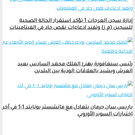
إدارة سجن العرجات 1 تؤكد استقرار الحالة الصحية
للسجين (م.ز) وتفند ادعاءات نقص حاد في الفيتامينات
رئيس سنغافورة يهنئ الملك محمد السادس بعيد
العرش ويشيد بالعلاقات الودية بين البلدين
باريس سان جرمان يتعادل مع مانشستر يونايتد 1-1 في آخر
اختبارات السوبر الأوروبي