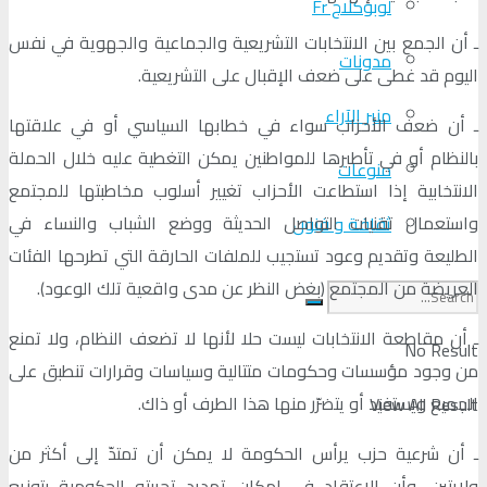
لوبوكلاج Fr
ـ أن الجمع بين الانتخابات التشريعية والجماعية والجهوية في نفس
مدونات
اليوم قد غطى على ضعف الإقبال على التشريعية.
منبر الآراء
ـ أن ضعف الأحزاب سواء في خطابها السياسي أو في علاقتها
بالنظام أو في تأطيرها للمواطنين يمكن التغطية عليه خلال الحملة
منوعات
الانتخابية إذا استطاعت الأحزاب تغيير أسلوب مخاطبتها للمجتمع
واستعمال تقنيات التواصل الحديثة ووضع الشباب والنساء في
ثقافة و فنون
الطليعة وتقديم وعود تستجيب للملفات الحارقة التي تطرحها الفئات
العريضة من المجتمع (بغض النظر عن مدى واقعية تلك الوعود).
ـ أن مقاطعة الانتخابات ليست حلا لأنها لا تضعف النظام، ولا تمنع
No Result
من وجود مؤسسات وحكومات متتالية وسياسات وقرارات تنطبق على
الجميع ويستفيد أو يتضرّر منها هذا الطرف أو ذاك.
View All Result
ـ أن شرعية حزب يرأس الحكومة لا يمكن أن تمتدّ إلى أكثر من
ولايتين، وأن الاعتقاد في إمكان تمديد تجربته الحكومية بتوزيع