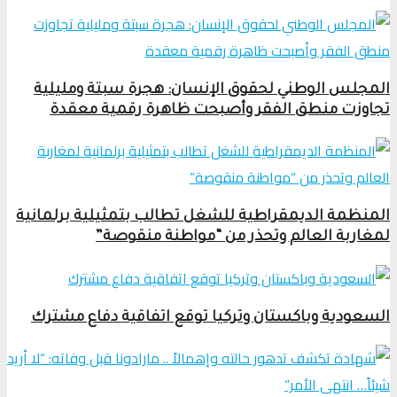
المجلس الوطني لحقوق الإنسان: هجرة سبتة ومليلية
تجاوزت منطق الفقر وأصبحت ظاهرة رقمية معقدة
المنظمة الديمقراطية للشغل تطالب بتمثيلية برلمانية
لمغاربة العالم وتحذر من “مواطنة منقوصة”
السعودية وباكستان وتركيا توقع اتفاقية دفاع مشترك