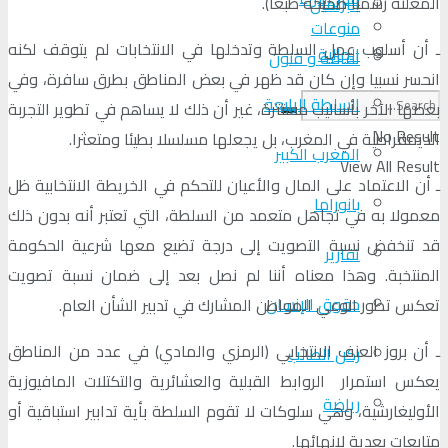
المعلنة رسميا صحيحة طبعا).
البرلمان
منوعات
ـ أن أسلوب عمل السلطة وتدخلها في الانتخابات لم يتوقف لكنه
الجالية
ثقافة و فنون
انحسر نسبيا وإن كان قد ظهر في بعض المناطق بطرق سافرة، وفي
السلطة الرابعة
بعضها الآخر بأساليب مستترة، غير أن ذلك لا يساهم في تطوير التجربة
No Result
الديمقراطية في المغرب، بل يجعلها مسلسلا بطيئا ومتعثرا.
المغرب الكبير
View All Result
ـ أن الاعتماد على المال والأعيان للتحكم في الخريطة الانتخابية ظل
بانوراما
معمولا به في تجاهل متعمد من السلطة، التي تعتبر أنه بدون ذلك
قد تنخفض نسبة التصويت إلى درجة تضيع معها شرعية الحكومة
تقارير
المنتخبة. وهذا معناه أننا لم نصل بعد إلى ضمان نسبة تصويت
حقوق الإنسان
تعكس تطور الوعي المواطن المشارك في تدبير الشأن العام.
ـ أن بروز العنف الانتخابي (الرمزي والمادي) في عدد من المناطق
ركن الطالب
يعكس استمرار الروابط القبلية والعشائرية والتكتلات المافيوزية
رياضة
الأوليغارشية، وهي سلوكات لا تقوم السلطة بأية تدابير استباقية أو
متابعات بعدية لإنهائها.