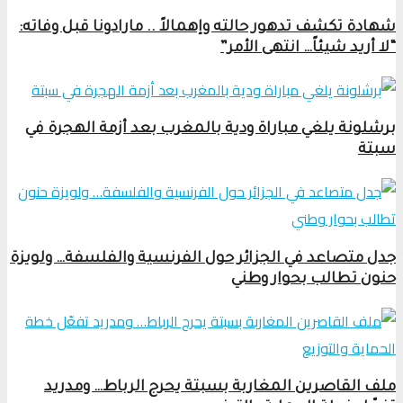
شهادة تكشف تدهور حالته وإهمالاً .. مارادونا قبل وفاته:
“لا أريد شيئاً… انتهى الأمر”
برشلونة يلغي مباراة ودية بالمغرب بعد أزمة الهجرة في
سبتة
جدل متصاعد في الجزائر حول الفرنسية والفلسفة… ولويزة
حنون تطالب بحوار وطني
ملف القاصرين المغاربة بسبتة يحرج الرباط… ومدريد