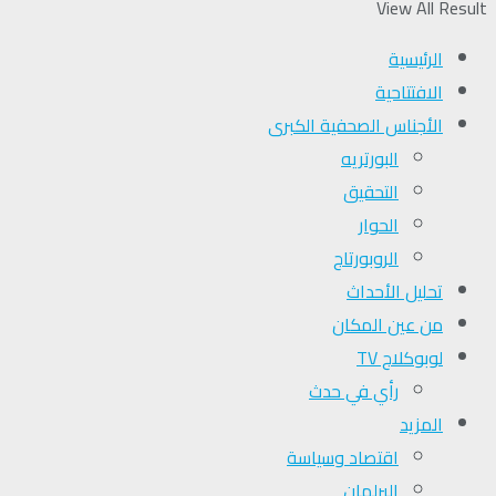
View All Result
الرئيسية
الافتتاحية
الأجناس الصحفية الكبرى
البورتريه
التحقیق
الحوار
الروبورتاج
تحلیل الأحداث
من عين المكان
لوبوكلاج TV
رأي في حدث
المزيد
اقتصاد وسياسة
البرلمان