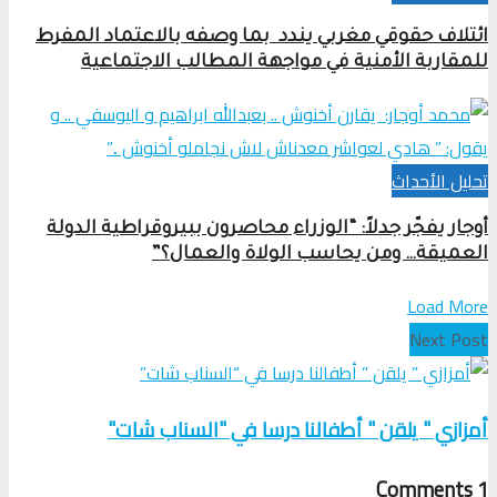
ائتلاف حقوقي مغربي يندد بما وصفه بالاعتماد المفرط
للمقاربة الأمنية في مواجهة المطالب الاجتماعية
تحلیل الأحداث
أوجار يفجّر جدلاً: “الوزراء محاصرون ببيروقراطية الدولة
العميقة… ومن يحاسب الولاة والعمال؟”
Load More
Next Post
أمزازي " يلقن " أطفالنا درسا في "السناب شات"
Comments
1