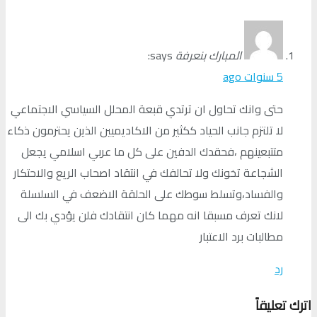
المبارك بنعرفة
says:
5 سنوات ago
حتى وانك تحاول ان ترتدي قبعة المحلل السياسي الاجتماعي
لا تلتزم جانب الحياد ككثير من الاكاديميين الذين يحترمون ذكاء
متتبعينهم ،فحقدك الدفين على كل ما عربي اسلامي يجعل
الشجاعة تخونك ولا تحالفك في انتقاد اصحاب الريع والاحتكار
والفساد،وتسلط سوطك على الحلقة الاضعف في السلسلة
لانك تعرف مسبقا انه مهما كان انتقادك فلن يؤدي بك الى
مطالبات برد الاعتبار
رد
اترك تعليقاً