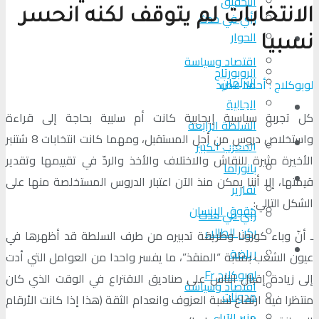
التحقیق
الانتخابات لم يتوقف لكنه انحسر
رأي في حدث
الحوار
المزيد
نسبيا
اقتصاد وسياسة
الروبورتاج
البرلمان
لوبوكلاج : أحمد عصيد
الجالية
تحلیل الأحداث
كل تجربة سياسية إيجابية كانت أم سلبية بحاجة إلى قراءة
السلطة الرابعة
واستخلاص دروس من أجل المستقبل، ومهما كانت انتخابات 8 شتنبر
من عين المكان
المغرب الكبير
الأخيرة مثيرة للنقاش والاختلاف والأخذ والردّ في تقييمها وتقدير
بانوراما
لوبوكلاج TV
قيمتها، إلا أننا يمكن منذ الآن اعتبار الدروس المستخلصة منها على
تقارير
الشكل التالي:
حقوق الإنسان
رأي في حدث
ركن الطالب
ـ أنّ وباء كورونا وطريقة تدبيره من طرف السلطة قد أظهرها في
المزيد
رياضة
عيون الشعب بمثابة “المنقذ”، ما يفسر واحدا من العوامل التي أدت
لوبوكلاج Fr
إلى زيادة إقبال الناس على صناديق الاقتراع في الوقت الذي كان
اقتصاد وسياسة
مدونات
منتظرا فيه ارتفاع نسبة العزوف وانعدام الثقة (هذا إذا كانت الأرقام
منبر الآراء