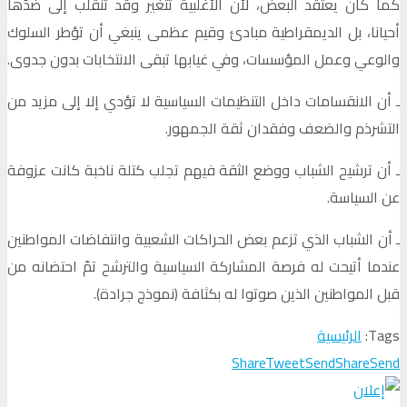
كما كان يعتقد البعض، لأن الأغلبية تتغير وقد تنقلب إلى ضدّها
أحيانا، بل الديمقراطية مبادئ وقيم عظمى ينبغي أن تؤطر السلوك
والوعي وعمل المؤسسات، وفي غيابها تبقى الانتخابات بدون جدوى.
ـ أن الانقسامات داخل التنظيمات السياسية لا تؤدي إلا إلى مزيد من
التشرذم والضعف وفقدان ثقة الجمهور.
ـ أن ترشيح الشباب ووضع الثقة فيهم تجلب كتلة ناخبة كانت عزوفة
عن السياسة.
ـ أن الشباب الذي تزعم بعض الحراكات الشعبية وانتفاضات المواطنين
عندما أتيحت له فرصة المشاركة السياسية والترشح تمّ احتضانه من
قبل المواطنين الذين صوتوا له بكثافة (نموذج جرادة).
Tags:
الرئيسية
Share
Tweet
Send
Share
Send