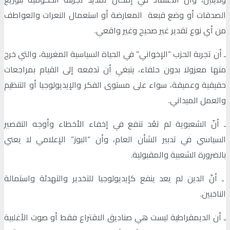
الصدقات أو وضع قبعة المعارضة أو استعمال النعرات والعواطف
من أي نوع تقدير غير صحيح وغير واقعي.
ـ أن تجربة الحزب “الإخواني” في الحياة السياسية المغربية، والتي خرج
منها معزولا بدون حلفاء، ينبغي أن تدفعه إلى القيام بمراجعات
حقيقية وعميقة، سواء على مستوى الفكر والإيديولوجيا أو التنظيم
والعمل الميداني.
ـ أنّ الشعبوية لم تعُد تنفع في إخفاء الأخطاء وأوجه التقصير
السياسي في تدبير الشأن العام، وأن “البوز” الإعلامي لا يعني
بالضرورة الشعبية والمقبولية.
ـ أنّ الدين لم يعد ينفع كإيديولوجيا للتخدير والتهدئة واستمالة
الناخبين.
ـ أن الديمقراطية ليست هي صناديق الاقتراع فقط أو صوت الأغلبية