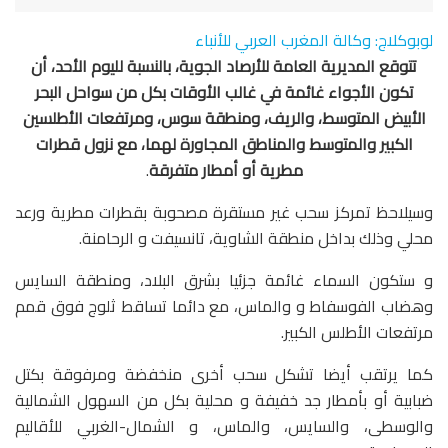
لوبوكلاج: وكالة المغرب العربي للأنباء
تتوقع المديرية العامة للأرصاد الجوية، بالنسبة لليوم الأحد، أن
تكون الأجواء غائمة في غالب الأوقات بكل من سواحل البحر
الأبيض المتوسط، والريف، ومنطقة سوس، ومرتفعات الأطلسين
الكبير والمتوسط والمناطق المجاورة لهما، مع نزول قطرات
مطرية أو أمطار متفرقة
.
وسيلاحظ تمركز سحب غير مستقرة مصحوبة بقطرات مطرية ورعد
محلي وذلك بداخل منطقة الشاوية، تانسيفت و الرحامنة.
و ستكون السماء غائمة جزئيا بشرق البلاد، ومنطقة السايس
وهضاب الفوسفاط و والماس، مع دائما تساقط ثلوج فوق قمم
مرتفعات الأطلس الكبير.
كما يرتقب أيضا تشكل سحب أخرى منخفضة ومرفوقة بكتل
ضبابية أو بأمطار جد خفيفة و محلية بكل من السهول الشمالية
والوسطى، والسايس، والماس، و الشمال-الغربي للأقاليم