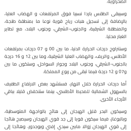
الصحراوية.
وسيبقى الطقس باردا نسبيا فوق المرتفعات و الهضاب العليا،
بالإضافة إلى تسجيل هبات رياح قوية نوعا ما بمنطقة طنجة،
والمنطقة الشرقية، والجنوب-الشرقي، وجنوب البلاد، مع تطاير
الغبار محليا.
وستتراوح درجات الحرارة الدنيا، ما بين 00 و 07 درجات بمرتفعات
الأطلس، والريف، والهضاب العليا الشرقية، وما بين 12 و 16 درجة
بالجنوب-الشرقي، وجنوب البلاد وجوار السواحل، وستكون ما بين
و07 و 12 درجة فيما تبقى من ربوع المملكة.
أما درجات الحرارة خلال النهار، فستشهد بعض الارتفاع الطفيف
بالسهول الشمالية للمحيط الأطلسي، بينما ستنخفض قليلا بباقي
الأرجاء الأخرى.
وسيكون البحر قليل الهيجان إلى هائج بالواجهة المتوسطية،
وبالبوغاز، فيما سيكون قويا إلى جد قوي الهيجان وسيصبح هائجا
إلى قوي الهيجان زوالا مابين سيدي إفني وبوجدور، وهائجا إلى