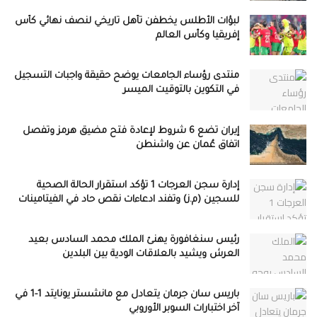
لبؤات الأطلس يخطفن تأهل تاريخي لنصف نهائي كأس
إفريقيا وكأس العالم
منتدى رؤساء الجامعات يوضح حقيقة واجبات التسجيل
في التكوين بالتوقيت الميسر
إيران تضع 6 شروط لإعادة فتح مضيق هرمز وتفصل
اتفاق عُمان عن واشنطن
إدارة سجن العرجات 1 تؤكد استقرار الحالة الصحية
للسجين (م.ز) وتفند ادعاءات نقص حاد في الفيتامينات
رئيس سنغافورة يهنئ الملك محمد السادس بعيد
العرش ويشيد بالعلاقات الودية بين البلدين
باريس سان جرمان يتعادل مع مانشستر يونايتد 1-1 في
آخر اختبارات السوبر الأوروبي