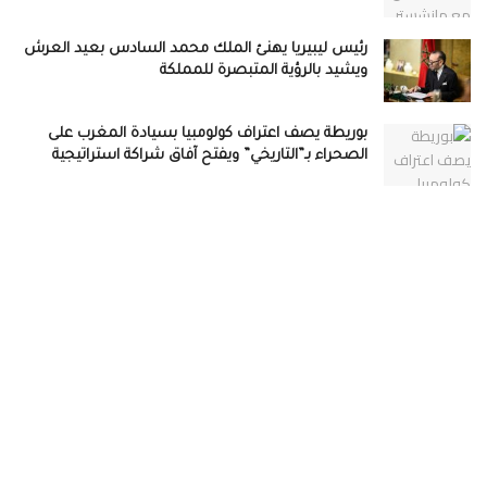
رئيس ليبيريا يهنئ الملك محمد السادس بعيد العرش
ويشيد بالرؤية المتبصرة للمملكة
بوريطة يصف اعتراف كولومبيا بسيادة المغرب على
الصحراء بـ”التاريخي” ويفتح آفاق شراكة استراتيجية