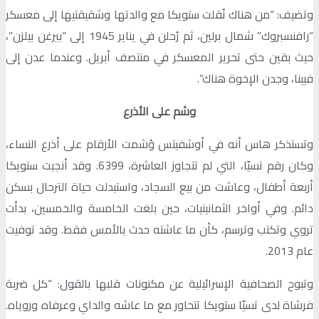
وتضيف: “من هناك نُقلت ستويكا مع والدتها وشقيقتيها إلى معسكر
“رافنسبروك” شمال برلين، ثم رُحلن في يناير 1945 إلى “بيرغن بيلزن”،
حيث بقين حتى تحرير المعسكر في منتصف أبريل. وعندما عدن إلى
فيينا، وجدن الإخوة هناك”.
وشم على الأذرع
وتستذكر هاس أنه في أوشفيتس وُشمت الأرقام على أذرع النساء،
وكان رقم تسيّا، التي لم تتجاوز العاشرة، 6399. وقد أنجبت ستويكا
أربعة أطفال، وعاشت من بيع السجاد، واستبدلت حياة الترحال بسكن
دائم. وفي أواخر الثمانينيات، حين بلغت الخامسة والخمسين، بدأت
تروي وتكتب وترسم، كأن ما عاشته حدث بالأمس فقط. وقد توفيت
عام 2013.
وتبوح الصحافية الإسرائيلية عن مكنونات قلبها بالقول: “كل ضربة
فرشاة لدى تسيّا ستويكا تتحاور مع ما عاشه والداي وعرفاه وروياه.