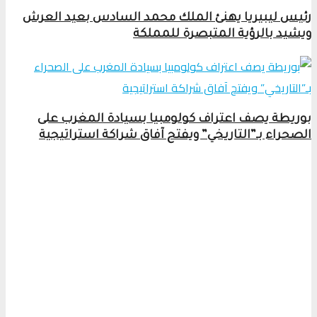
رئيس ليبيريا يهنئ الملك محمد السادس بعيد العرش
ويشيد بالرؤية المتبصرة للمملكة
بوريطة يصف اعتراف كولومبيا بسيادة المغرب على
الصحراء بـ”التاريخي” ويفتح آفاق شراكة استراتيجية