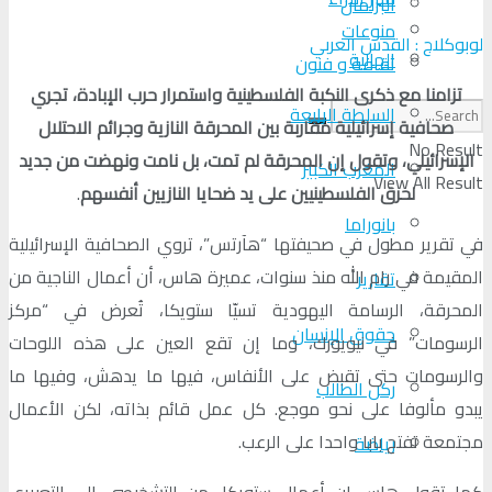
البرلمان
منوعات
لوبوكلاج : القدس العربي
الجالية
ثقافة و فنون
تزامنا مع ذكرى النكبة الفلسطينية واستمرار حرب الإبادة، تجري
السلطة الرابعة
صحافية إسرائيلية مقاربة بين المحرقة النازية وجرائم الاحتلال
No Result
الإسرائيلي، وتقول إن المحرقة لم تمت، بل نامت ونهضت من جديد
المغرب الكبير
View All Result
لحرق الفلسطينيين على يد ضحايا النازيين أنفسهم
.
بانوراما
في تقرير مطول في صحيفتها “هآرتس”، تروي الصحافية الإسرائيلية
المقيمة في رام الله منذ سنوات، عميرة هاس، أن أعمال الناجية من
تقارير
المحرقة، الرسامة اليهودية تسيّا ستويكا، تُعرض في “مركز
حقوق الإنسان
الرسومات” في نيويورك، وما إن تقع العين على هذه اللوحات
والرسومات حتى تقبض على الأنفاس، فيها ما يدهش، وفيها ما
ركن الطالب
يبدو مألوفا على نحو موجع. كل عمل قائم بذاته، لكن الأعمال
مجتمعة تفتح بابا واحدا على الرعب.
رياضة
كما تقول هاس إن أعمال ستويكا، من التشخيصي إلى التعبيري