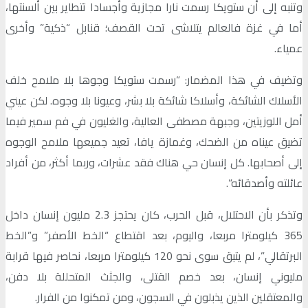
وتنبه إلى أن ستويكا رسمت نارا مجازية وأجسادا تتطاير بين ألسنتها،
أما في غزة فالعالم يتلاشى تحت القصف؛ قنابل “ذكية” وأخرى
عمياء.
وتضيف في هذا المضمار: “رسمت ستويكا وجوها بلا ملامح خلف
الأسلاك الشائكة، وأسلاكا شائكة بلا بشر، وعيونا بلا وجوه. لكن عيني
أمل اللوزيتين، وجبهة مصطفى العالية، والغليون في فم سمير فيما
تضيق عيناه من الضحك، وغمازة يافا، تعيد جميعها ملامح الوجوه
إلى أصحابها. كل إنسان حي هناك فقد عشرات، وربما أكثر، من أفراد
عائلته وأصدقائه”.
وتذكر بأن الاحتلال، قبل الحرب، كان يحتجز 2.3 مليون إنسان داخل
365 كيلومترا مربعا، واليوم، بعد اقتطاع “الخط الأصفر” و”الخط
البرتقالي”، لم يتبق سوى نحو 120 كيلومترا مربعا، نحاصر فيها قرابة
مليوني إنسان، بعد خصم القتلى، والجثث المتحللة بلا دفن،
والمعتقلين الذين يذبلون في السجون، ومن تمكنوا من الفرار.