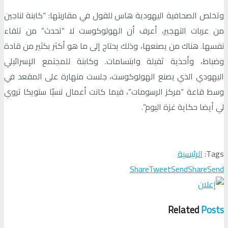
وتخلص الصحافية اليهودية هاس للقول في مقاربتها: “كابنة لناجين
من عربات التهجير، أعرف أن الهولوكوست لا “تحدث” من تلقاء
نفسها. هناك من يصنعها، وذلك يحتاج إلى ما هو أكثر بكثير من قادة
وضباط، وأحذية ثقيلة وابتسامات. وكابنة للمجتمع الإسرائيلي
اليهودي الذي يصنع الهولوكوست، جلست منهارة على المقعد في
وسط قاعة “مركز الرسومات”، فيما كانت أعمال تسيّا ستويكا تروي
لي أيضا حكاية غزة اليوم”.
Tags:
الرئيسية
Share
Tweet
Send
Share
Send
Related
Posts