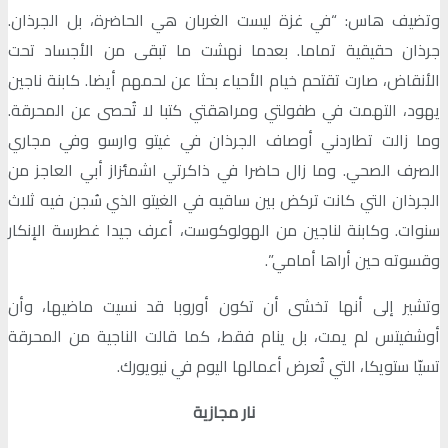
وتضيف هاس: “في غزة ليست الغربان هي الحاضرة، بل الجرذان.
جرذان حقيقية تماما. بعدما نهشت ما تبقى من الأجساد تحت
الأنقاض، صارت تقتحم خيام الأحياء بحثا عن لحمهم أيضا. كابنة ناجين
يهود، التهمت في طفولتي ومراهقتي كتبا لا تُحصى عن المحرقة.
وما زالت تطاردني أوصاف الجرذان في غيتو وارسو وفي مجاري
الصرف الصحي. وما زال حاضرا في ذاكرتي اشمئزاز أبي العاجز من
الجرذان التي كانت تركض بين ساقيه في الغيتو الذي سُجن فيه ثلاث
سنوات. وكابنة لناجين من الهولوكوست، أعرف جيدا غطرسة الإنكار
وقسوته حين أراها أمامي”.
وتشير إلى أنها تخشى أن تكون أوروبا قد نسيت ماضيها، وأن
أوشفيتس لم يمت، بل ينام فقط، كما قالت الناجية من المحرقة
تسيّا ستويكا، التي تُعرض أعمالها اليوم في نيويورك.
نار مجازية