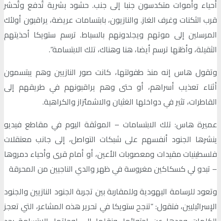
أحياء وأموات متكدسون جنبا إلى جنب. حشود بشرية تُدفع وتُحشر
قرب الثكنات وغرف الغاز. والنازيون، بابتسامات عريضة، يراقبون أولئك
المرسلين إلى موتهم ويجلدونهم بالسياط. ترسم ستويكا أحذيتهم
الثقيلة، وأظنها ترسم أيضا، هنا وهناك، تلك الابتسامة”.
وتقول هاس إنه منذ طفولتها، كانت صور النازيين وهم يبتسمون
أثناء تعذيب أسراهم، أو حتى وهم يراقبونهم في طريقهم إلى
القاطرات، تثير في دواخلها الغثيان والاشمئزاز والكراهية.
عميرة هاس: تلك الابتسامات – الموثقة اليوم في مقاطع فيديو
ينشرها الجنود أنفسهم على شبكات التواصل، إلى جانب معتقلات
فلسطينيات مقيدات ومعصوبات الأعين، أو أمام قرى وأحياء دمروها
– تبدو لي كسكاكين مغروسة في ظهر والدي الناجيين من المحرقة
وتعود للرسامة اليهودية وللمقاربة بين تجربة الجنود النازيين والجنود
الإسرائيليين، فتقول: “تنجح ستويكا في تحرير هذه المشاعر، التي تعجز
الكلمات وحدها عن احتوائها، ونقلها إلى لوحاتها. الابتسامة بحد