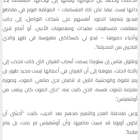
ذاتها ليست عنفا. لكن تلك الابتسامات – الموثقة اليوم في مقاطع
فيديو ينشرها الجنود أنفسهم على شبكات التواصل، إلى جانب
معتقلات فلسطينيات مقيدات ومعصوبات الأعين، أو أمام قرى
وأحياء دمروها – تبدو لي كسكاكين مغروسة في ظهر والدي
الناجيين من المحرقة”.
وتقول هاس إن ستويكا رسمت أسراب الغربان التي كانت تنجذب إلى
رائحة الجثث، منوهة إلى أن الغربان في أعمالها ليست مجرد طيور، بل
رمز للقوة والوحشية اللتين لا تنضبان لدى صانعي الموت، وصورة
ملازمة للموت نفسه، الذي كتبت عنه: “حتى الموت كان يرتعب من
أوشفيتس”.
وعن ملاحقة الغجر والتمييز ضدهم بعد الحرب، كتبت: “أخشى أن
تكون أوروبا قد نسيت ماضيها، وأن أوشفيتس لم يمت، بل ينام
فقط”.