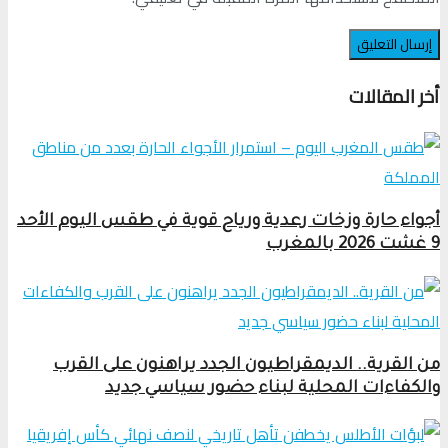
أخر المقالات
أجواء حارة وزخات رعدية ورياح قوية في طقس اليوم الأحد
9 غشت 2026 بالمغرب
من القرية.. الديمقراطيون الجدد يراهنون على القرب
والكفاءات المحلية لبناء حضور سياسي جديد