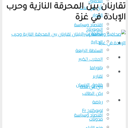
التحقیق
تقارنان بين المحرقة النازية وحرب
رأي في حدث
الحوار
المزيد
الإبادة في غزة
اقتصاد وسياسة
الروبورتاج
البرلمان
الجالية
تحلیل الأحداث
السلطة الرابعة
من عين المكان
المغرب الكبير
بانوراما
لوبوكلاج TV
تقارير
حقوق الإنسان
رأي في حدث
ركن الطالب
المزيد
رياضة
لوبوكلاج Fr
اقتصاد وسياسة
مدونات
منبر الآراء