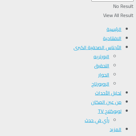
No Result
View All Result
الرئيسية
الافتتاحية
الأجناس الصحفية الكبرى
البورتريه
التحقیق
الحوار
الروبورتاج
تحلیل الأحداث
من عين المكان
لوبوكلاج TV
رأي في حدث
المزيد