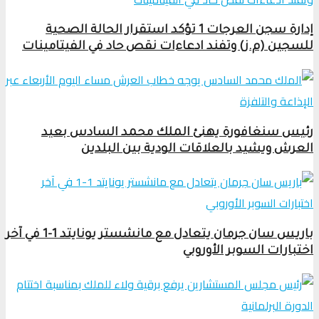
إدارة سجن العرجات 1 تؤكد استقرار الحالة الصحية
للسجين (م.ز) وتفند ادعاءات نقص حاد في الفيتامينات
رئيس سنغافورة يهنئ الملك محمد السادس بعيد
العرش ويشيد بالعلاقات الودية بين البلدين
باريس سان جرمان يتعادل مع مانشستر يونايتد 1-1 في آخر
اختبارات السوبر الأوروبي