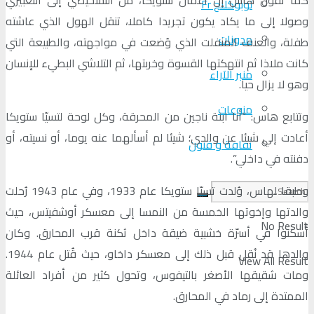
لوبوكلاج Fr
وصولا إلى ما يكاد يكون تجريدا كاملا، تنقل الهول الذي عاشته
مدونات
طفلة، والعنف المنفلت الذي وُضعت في مواجهته، والطبيعة التي
كانت ملاذا ثم انتهكتها القسوة وخربتها، ثم التلاشي البطيء للإنسان
منبر الآراء
وهو لا يزال حيا.
منوعات
وتتابع هاس: “أنا ابنة ناجين من المحرقة، وكل لوحة لتسيّا ستويكا
أعادت إلي شيئا عن والدي؛ شيئا لم أسألهما عنه يوما، أو نسيته، أو
ثقافة و فنون
دفنته في داخلي”.
وطبقا لهاس، وُلدت تسيّا ستويكا عام 1933، وفي عام 1943 رُحلت
والدتها وإخوتها الخمسة من النمسا إلى معسكر أوشفيتس، حيث
No Result
أُسكنوا في أسرّة خشبية ضيقة داخل ثكنة قرب المحارق. وكان
والدها قد نُقل قبل ذلك إلى معسكر داخاو، حيث قُتل عام 1944.
View All Result
ومات شقيقها الأصغر بالتيفوس، وتحول كثير من أفراد العائلة
الممتدة إلى رماد في المحارق.