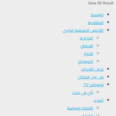
View All Result
الرئيسية
الافتتاحية
الأجناس الصحفية الكبرى
البورتريه
التحقیق
الحوار
الروبورتاج
تحلیل الأحداث
من عين المكان
لوبوكلاج TV
رأي في حدث
المزيد
اقتصاد وسياسة
البرلمان