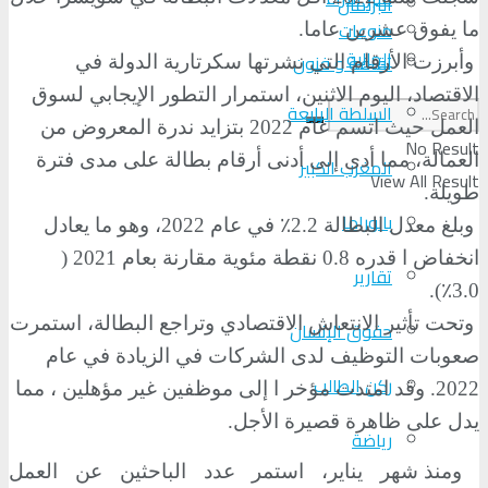
البرلمان
منوعات
ما يفوق عشرين عاما.
الجالية
ثقافة و فنون
وأبرزت الأرقام التي نشرتها سكرتارية الدولة في
الاقتصاد، اليوم الاثنين، استمرار التطور الإيجابي لسوق
السلطة الرابعة
العمل حيث اتسم عام 2022 بتزايد ندرة المعروض من
No Result
العمالة، مما أدى إلى أدنى أرقام بطالة على مدى فترة
المغرب الكبير
View All Result
طويلة.
بانوراما
وبلغ معدل البطالة 2.2٪ في عام 2022، وهو ما يعادل
انخفاض ا قدره 0.8 نقطة مئوية مقارنة بعام 2021 (
تقارير
3.0٪).
وتحت تأثير الانتعاش الاقتصادي وتراجع البطالة، استمرت
حقوق الإنسان
صعوبات التوظيف لدى الشركات في الزيادة في عام
ركن الطالب
2022. وقد امتدت مؤخر ا إلى موظفين غير مؤهلين ، مما
يدل على ظاهرة قصيرة الأجل.
رياضة
ومنذ شهر يناير، استمر عدد الباحثين عن العمل