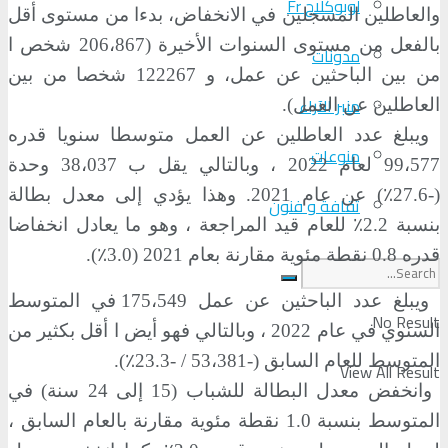
لوبوكلاج Fr
والعاطلين المسجلين في الانخفاض، بدءا من مستوى أقل
بالفعل من مستوى السنوات الأخيرة (206،867 شخص ا
مدونات
من بين الباحثين عن عمل، و 122267 شخصا من بين
منبر الآراء
العاطلين عن العمل).
ويبلغ عدد العاطلين عن العمل متوسطا سنويا قدره
منوعات
99،577 لعام 2022 ، وبالتالي يقل ب 38،037 وحدة
(-27.6٪) عن عام 2021. وهذا يؤدي إلى معدل بطالة
ثقافة و فنون
بنسبة 2.2٪ للعام قيد المراجعة ، وهو ما يعادل انخفاضا
قدره 0.8 نقطة مئوية مقارنة بعام 2021 (3.0٪).
ويبلغ عدد الباحثين عن عمل 175،549 في المتوسط
No Result
السنوي في عام 2022 ، وبالتالي فهو أيض ا أقل بكثير من
المتوسط للعام السابق (-53،381 / -23.3٪).
View All Result
وانخفض معدل البطالة للشباب (15 إلى 24 سنة) في
المتوسط بنسبة 1.0 نقطة مئوية مقارنة بالعام السابق ،