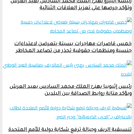
رئيسة البيرو تهنئ الملك محمد السادس بعيد العرش
وتؤكد حرصها على تعزيز العلاقات الثنائية
خمس قاصرات مهاجرات بسبتة يتعرضن لاعتداءات
جنسية ومنظمات حقوقية تحذر من تصاعد المخاطر
رئيس إثيوبيا يهنئ الملك محمد السادس بعيد العرش
ويؤكد متانة روابط الصداقة بين البلدين
تنسيقية الريف وجبالة ترفع شكاية دولية للأمم المتحدة