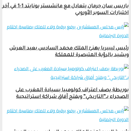
باريس سان جرمان يتعادل مع مانشستر يونايتد 1-1 في آخر
اختبارات السوبر الأوروبي
رئيس ليبيريا يهنئ الملك محمد السادس بعيد العرش
ويشيد بالرؤية المتبصرة للمملكة
بوريطة يصف اعتراف كولومبيا بسيادة المغرب على
الصحراء بـ”التاريخي” ويفتح آفاق شراكة استراتيجية