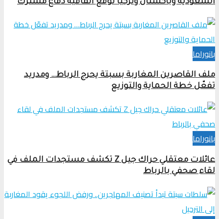
السعودية وباكستان وتركيا توقع اتفاقية دفاع مشترك
بانوراما
ملف القاصرين المغاربة بسبتة يحرج الرباط… ومدريد
تفعّل خطة الحماية والتوزيع
بانوراما
عائلات معتقلي حراك جيل Z تكشف مستجدات الملف في
لقاء صحفي بالرباط