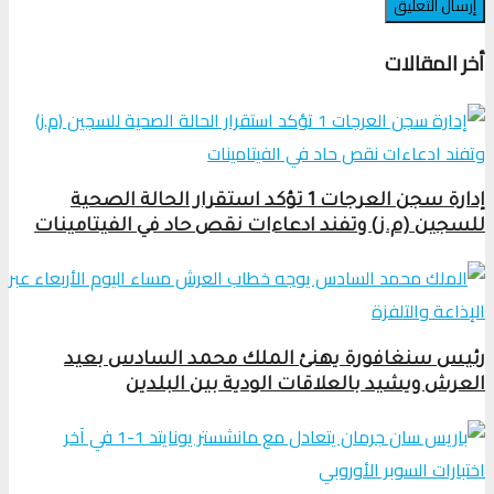
أخر المقالات
إدارة سجن العرجات 1 تؤكد استقرار الحالة الصحية
للسجين (م.ز) وتفند ادعاءات نقص حاد في الفيتامينات
رئيس سنغافورة يهنئ الملك محمد السادس بعيد
العرش ويشيد بالعلاقات الودية بين البلدين