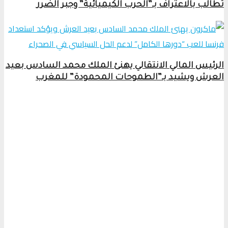
تطالب بالاعتراف بـ”الحرب الكيميائية” وجبر الضرر
الرئيس المالي الانتقالي يهنئ الملك محمد السادس بعيد
العرش ويشيد بـ”الطموحات المحمودة” للمغرب