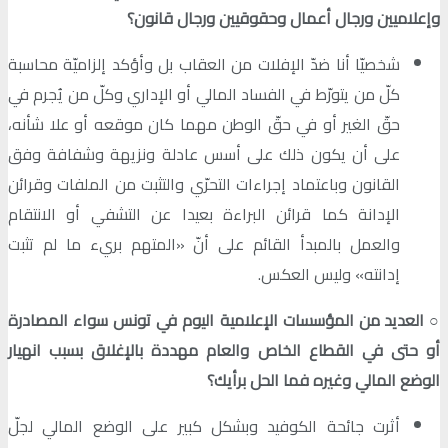
وإعلاميين ورجال أعمال وحقوقيين ورجال قانون؟
شخصيّا أنا ضدّ الإفلات من العقاب بل وأؤكد إلزاميّة محاسبة
كلّ من يتورّط في الفساد المالي أو الإداري وكلّ من يُجرم في
حقّ الغير أو في حقّ الوطن مهما كان موقعه أو علا شأنه،
على أن يكون ذلك على أسس عادلة ونزيهة وشفافة وفق
القانون وباعتماد إجراءات التحرّي والتثبت من الملفات وقرائن
الإدانة كما قرائن البراءة بعيدا عن التشفي أو الانتقام
والعمل بالمبدأ القائم على أنّ «المتهم بريء ما لم تثبت
إدانته» وليس العكس.
○
العديد من المؤسسات الإعلامية اليوم في تونس سواء المصادرة
أو حتى في القطاع الخاص والعام مهددة بالإغلاق بسبب انهيار
الوضع المالي وغيره فما الحل برأيك؟
أثرت جائحة الكوفيد وبشكل كبير على الوضع المالي لجلّ