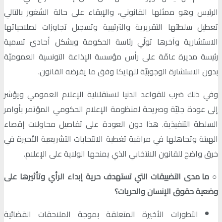
الرئيس وهو ممثلها القانوني، والإبقاء على حالة الشغور بالتالي
تعطيل سلطتها التقريرية والترتيبية وتسجيل تجاوزات لصلاحياتها
الاستشارية وآخرها تولّي رئاسة الحكومة وبشكل أحاديّ تسمية
رئيسة مديرة عامّة على رأس مؤسسة الإذاعة التونسية العموميّة
بدون الاستشارة الوجوبيّة للهايكا وفق ما يفرضه القانون.
وفي ذلك ضرب للقواعد الدنيا لاستقلالية الإعلام العمومي ويؤشر
إلى عودة جليّة وصريحة لمنظومة الإعلام الحكومي المؤتمر بأوامر
السلطة التنفيذية. هذا دون العودة على تفاصيل محاولات إقصاء
الهيئة وتجاهلها في مراقبة تغطية الانتخابات التشريعية الأخيرة في
خرق واضح للقانون الانتخابي الذي يمنحها الولاية على الإعلام.
○
ما مدى التضييقات التي تستهدف حرية إبداء الرأي وتأثيرها على
وضعية حقوق الإنسان والحريات؟
التطورات الأخيرة المتعلقة بموجة الملاحقات القضائية