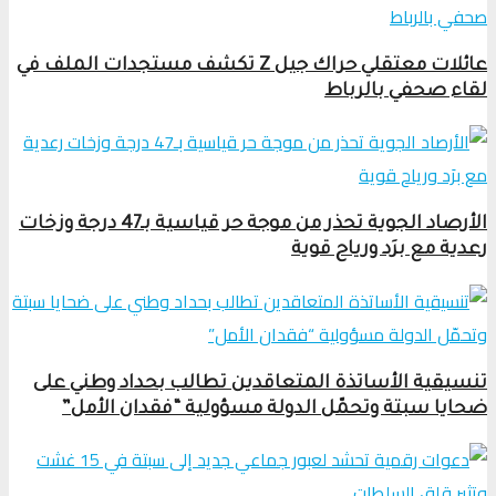
عائلات معتقلي حراك جيل Z تكشف مستجدات الملف في
لقاء صحفي بالرباط
الأرصاد الجوية تحذر من موجة حر قياسية بـ47 درجة وزخات
رعدية مع برَد ورياح قوية
تنسيقية الأساتذة المتعاقدين تطالب بحداد وطني على
ضحايا سبتة وتحمّل الدولة مسؤولية “فقدان الأمل”