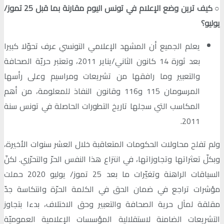
○
كيف ترين وضع الإعلام في تونس اليوم مقارنة بما قبل 25 تموز/
يوليو؟
يعلم الجميع أن المشهد الإعلامي التونسي عرف تحوّلا كبيرا
بعد ثورة 14 كانون الثاني/يناير 2011، وتعتبر حريّة الصحافة
والتعبير وما رافقها من تشريعات ومراسيم وعلى رأسها
المرسومان 115 و116 وقانون النفاذ للمعلومة، من أهم
المكاسب التي سجلها تاريخ التطورات الحاصلة في تونس سنة
2011.
ولم تفلح محاولات الحكومات المتعاقبة خلال العشر سنوات الأخيرة،
وبكلّ تعثراتها وتجاوزاتها، في انتزاع هذا النفس الحرّ والتحرّري. لكنّ
السياقات الراهنة وتغيّرات ما بعد 25 تموز/ يوليو 2020 حملت
مؤشرات تراجع في ضمان الحق في الكلمة الحرّة وانتكاسة جدّ
مقلقة لمآل حرية الصحافة والتعبير وحق الاختلاف، بدءا بتجاوز
التشريعات الضامنة لاستقلالية المؤسسات الإعلامية العموميّة