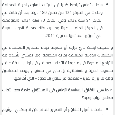
سجلت تونس تراجعا كبيرا في الترتيب السنوي لحرية الصحافة
وجاءت في المركز 121 من ضمن 180 دولة بعد أن كانت في
المركز 94 سنة 2022 وفي المركز 73 سنة 2021. وتموقعت
في المركز الخامس عربيًا وخسرت بذلك صدارة الدول العربية
التي أحرزتها بعد تحوّلات ثورة 2011.
والحقيقة ليست لديّ دراية أو معرفة جيدة للمعايير المعتمدة في
التصنيفات الدولية المتعلقة بحرية الصحافة. وما يمكنني تأكيده هو
التراجع الملحوظ في مردوديّة الأداء الصحافي في تونس لا فقط في
منسوب الحريّة والاستقلاليّة بل حتى في مستوى جودة المضامين
وهو ما يبرزه تقرير «منظمة مراسلون بلا حدود» التي أحترمها.
○
ما هي الآفاق السياسية لتونس في المستقبل خاصة بعد انتخاب
مجلس نواب جديد؟
عادة لا أميل للتشاؤم أو التصوير القاتم لكن لا يمكنني الوثوق