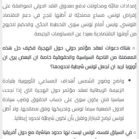
إمدادات ماليّة ومحاولات لدفع صندوق النقد الدولي للموافقة على
إقراض تونس. مساع مصلحيّة لا أظنها تنجح في دعم الاقتصاد
التونسي. وليس أمام تونس سوى التخطيط الجدّي والحكيم للخروج
من أزمتها الاقتصادية بعيدا عن المساومات الرخيصة.
○
هناك دعوات لعقد مؤتمر دولي حول الهجرة فكيف حل هذه
المعضلة من الناحية السياسية والحقوقية خاصة ان البعض يرى ان
أوروبا تريد ان تجعل تونس شرطية لحدودها؟
واضح وضوح الشمس أهداف المساعي الأوروبية بقيادة
الزعيمة الإيطالية لعقد مؤتمر حول الهجرة التي إذا نجحت
سياسيا فلن يكون سوى على حساب الحقوق وضرب سيادة
الدول المعنية سيما تونس وتحريكها وفق مصالحها. ولا أظن
تونس ترضخ للابتزاز وتقبل بأن تكون شرطيّة لحدود إيطاليا.
○
في السياق نفسه، تونس ليست لها حدود مباشرة مع دول أفريقيا