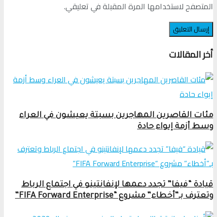
المتصفح لاستخدامها المرة المقبلة في تعليقي.
أخر المقالات
مئات القاصرين المهاجرين بسبتة يعيشون في العراء
وسط أزمة إيواء حادة
قيادة “فيفا” تجدد دعمها لإنفانتينو في اجتماع الرباط
وتعترف بـ”أخطاء” مشروع “FIFA Forward Enterprise”