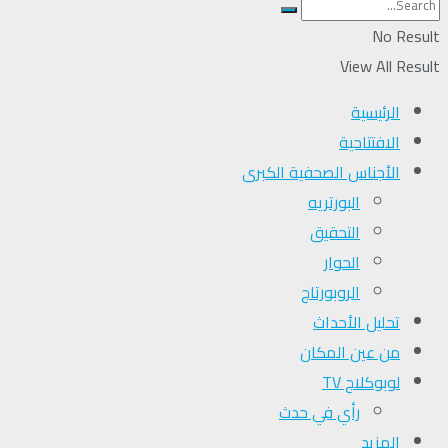
No Result
View All Result
الرئيسية
الافتتاحية
الأجناس الصحفية الكبرى
البورتريه
التحقیق
الحوار
الروبورتاج
تحلیل الأحداث
من عين المكان
لوبوكلاج TV
رأي في حدث
المزيد