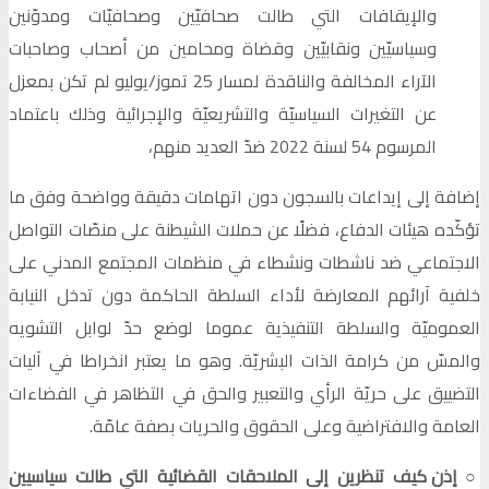
والإيقافات التي طالت صحافيّين وصحافيّات ومدوّنين
وسياسيّين ونقابيّين وقضاة ومحامين من أصحاب وصاحبات
الآراء المخالفة والناقدة لمسار 25 تموز/يوليو لم تكن بمعزل
عن التغيرات السياسيّة والتشريعيّة والإجرائية وذلك باعتماد
المرسوم 54 لسنة 2022 ضدّ العديد منهم،
إضافة إلى إيداعات بالسجون دون اتهامات دقيقة وواضحة وفق ما
تؤكّده هيئات الدفاع، فضلًا عن حملات الشيطنة على منصّات التواصل
الاجتماعي ضد ناشطات ونشطاء في منظمات المجتمع المدني على
خلفية آرائهم المعارضة لأداء السلطة الحاكمة دون تدخل النيابة
العموميّة والسلطة التنفيذية عموما لوضع حدّ لوابل التشويه
والمسّ من كرامة الذات البشريّة. وهو ما يعتبر انخراطا في آليات
التضييق على حريّة الرأي والتعبير والحق في التظاهر في الفضاءات
العامة والافتراضية وعلى الحقوق والحريات بصفة عامّة.
○
إذن كيف تنظرين إلى الملاحقات القضائية التي طالت سياسيين