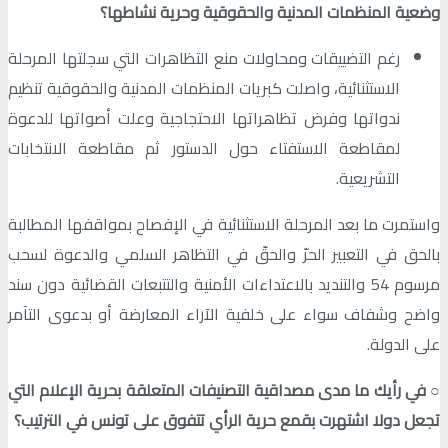
وضعية المنظمات المدنية والحقوقية وحرية نشاطها؟
رغم التضييقات ومحاولات منع التظاهرات التي سجلتها المرحلة
الاستثنائية، واصلت كبريات المنظمات المدنية والحقوقية تنظيم
ندواتها وفرض تظاهراتها الاحتجاجية وعلت أصواتها للدعوة
لمقاطعة الاستفتاء حول الدستور ثم مقاطعة الانتخابات
التشريعية.
واستمرت ما بعد المرحلة الاستثنائية في الإفصاح بمواقفها المطالبة
بالحق في التعبير الحرّ والحقّ في التظاهر السلمي والدعوة لسحب
مرسوم 54 والتنديد بالاعتداءات الأمنية والتتبعات القضائية دون سند
واضح وشفاف سواء على خلفية الآراء المعارضة أو بدعوى التآمر
على الدولة.
○
في رأيك ما مدى مصداقية التصنيفات المتعلقة بحرية الإعلام التي
تجعل دولا اشتهرت بقمع حرية الرأي تتفوق على تونس في الترتيب؟