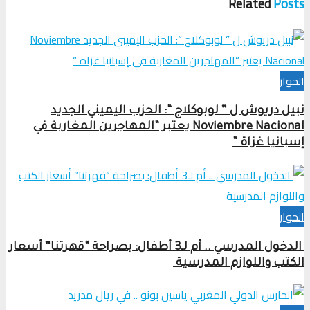
Related
Posts
الحوار
نبيل دريوش ل ” لوبوكلاج “: الحزب اليميني الجديد
Noviembre Nacional يعتبر “المهاجرين المغاربة في
إسبانيا غزاة “
الحوار
الدخول المدرسي .. أم لـ3 أطفال: بصراحة “قهرتنا” أسعار
الكتب واللوازم المدرسية