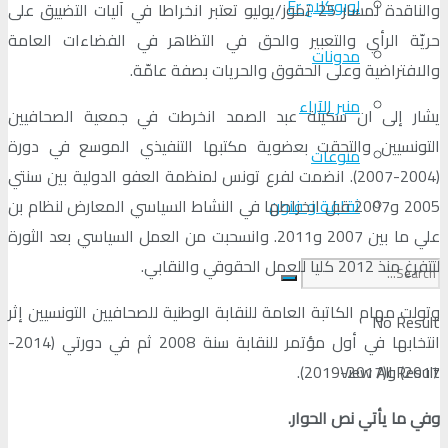
لوبوكلاج Fr
والناقدة لمسار 25 تموز/يوليو تعتبر انخراطا في آليات التضييق على
حريّة الرأي والتعبير والحق في التظاهر في الفضاءات العامة
مدونات
والافتراضية وعلى الحقوق والحريات بصفة عامّة.
منبر الآراء
يشار إلى ان سكينة عبد الصمد انخرطت في جمعية الصحافيين
التونسيين والتحقت بعضوية مكتبها التنفيذي الموسع في دورة
منوعات
(2004-2007). انضمت لفرع تونس لمنظمة العفو الدولية بين سنتي
ثقافة و فنون
2005 و2007 قبل انخراطها في النشاط السياسي المعارض لنظام بن
علي ما بين 2007 و2011. وانسحبت من العمل السياسي بعد الثورة
لتتفرغ منذ 2012 كليا للعمل الحقوقي والنقابي.
وتولت مهام الكاتبة العامة للنقابة الوطنية للصحافيين التونسيين إثر
No Result
انتخابها في أول مؤتمر للنقابة سنة 2008 ثم في دورتي (2014-
View All Result
2017) و(2017-2019).
وفي ما يأتي نص الحوار
.