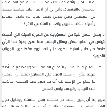
أو بناء آمال زائفة حول أداء مجلس نيابي قاطع انتخابه جلّ
التونسيين والتونسيّات. وأنى لي أن أتصور آفاقا سياسية مضيئة
في المستقبل ونحن نعيش وضعا ضبابيا غير واضح المعالم
وأجواء تحتكم للتخوين وانعدام الثقة في الآخر!؟
○
يحمل البعض شيئا من المسؤولية عن الصورة السيئة التي أصبحت
لتونس في الخارج لبعض وسائل الإعلام، فما مدى جدية هذا الرأي
خاصة من خلال تسليط الضوء على المساوئ فقط دون الجوانب
الأخرى؟
الإعلام مرآة تعكس الأوضاع العامة للبلاد والمجتمع ولا أظنه
مهما تردّى أن يسلط الضوء على المساوئ فقط، بل العكس
ما يشاع عن الإعلام هو أنه قد يصبح بوقا للسلطة الحاكمة
تحت التهديد والوعيد، وليس العكس.
فهو إما أن يكون إعلاما حرّا مستقلا ينقل الحقيقة ويتداول حول
الشأن العام بكل مسؤولية ونزاهة أو إعلاما حرّا فوضويّا وغير