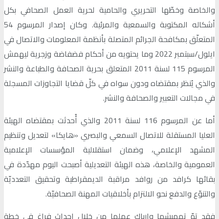
والخاصة وخطّها التحريري والحامية لحرية العمل الصحافي بكل
أشكاله المكتوبة والسمعية والمرئية. وكان إصدار المرسوم 54
المتعلّق بمكافحة الجرائم المتصلة بأنظمة المعلومات والاتصال في
ايلول/سبتمبر 2022 وما يحتويه من أحكام فضفاضة وزجرية ليهمش
المرسوم 115 لسنة 2011 المتعلق بحرية الصحافة والطباعة والنشر
والذي يُنظر بمقتضاه ودون سواه في كلّ قضايا التجاوزات المسجلة
في مجالات التعبير والصحافة والنشر.
أما عن المرسوم 116 لسنة 2011 والذي أُحدثت بمقتضاه الهيئة
العليا المستقلة للاتصال السمعي والبصري «هايكا» لتعديل وتنظيم
المشهد الإعلامي، وضمان استقلالية المؤسسات الإعلامية
العمومية والخاصة، هذه الهيئة التعديلية أصبحت اليوم مهدّدة في
بقائها كرافد من روافد مراقبة الديمقراطية وتحقيق التعدديّة
والتنوّع والدفع نحو الالتزام بأخلاقيات المهنة الصحافيّة.
فقد تمّ تهميشها وإرباك عملها من خلال إحداث فراغ في خطة