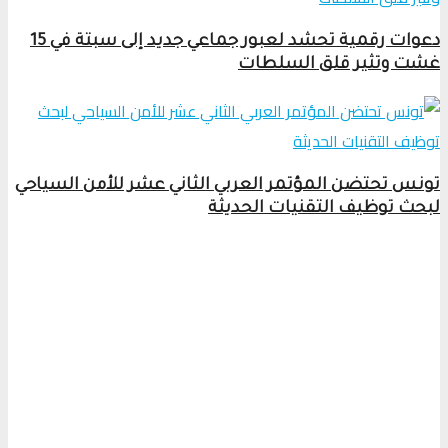
دعوات رقمية تحشد لعبور جماعي جديد إلى سبتة في 15
غشت وتثير قلق السلطات
تونس تحتضن المؤتمر العربي الثاني عشر للأمن السياحي
لبحث توظيف التقنيات الحديثة