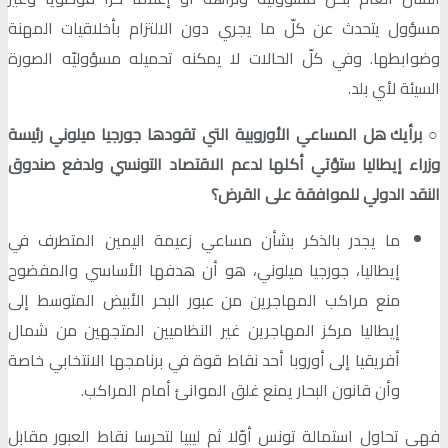
مسؤول يتحدث عن كلّ ما يجري دون الالتزام بأخلاقيات المهنة
وضوابطها. وفي كلّ الحالات لا يمكنه تحميله مسؤوليّه الصورة
السيئة لأي بلد.
○
برأيك هل المساعي الأوروبية التي تقودها جورجيا ميلوني رئيسة
وزراء إيطاليا ستؤتي أكلها لدعم الاقتصاد التونسي ولدفع صندوق
النقد الدولي للموافقة على القرض؟
ما يجدر بالذكر بشأن مساعي زعيمة اليمين المتطرف في
إيطاليا، جورجيا ميلوني، هو أن هدفها الأساسي والمفضوح
منع مراكب المهاجرين من عبور البحر الأبيض المتوسط إلى
إيطاليا مركز المهاجرين غير النظاميين المتجهين من شمال
أفريقيا إلى أوروبا أحد نقاط قوة في برنامجها الانتخابي خاصة
وأن قانون البحار يمنع غلق الموانئ أمام المراكب.
فهي تحاول استمالة تونس أوّلا ثم ليبيا لتحرسا نقاط العبور مقابل