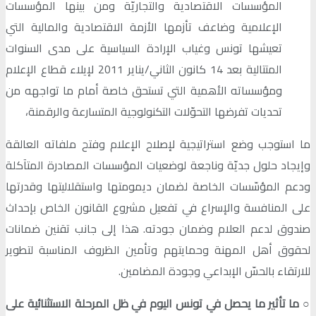
المؤسسات الاقتصادية والتجاريّة ومن بينها المؤسسات
الإعلامية وضاعف تأزمها الأزمة الاقتصادية والمالية التي
تعيشها تونس وغياب الإرادة السياسية على مدى السنوات
المتتالية بعد 14 كانون الثاني/يناير 2011 لإيلاء قطاع الإعلام
ومؤسساته الأهمية التي تستحق خاصة أمام ما تواجهه من
تحديات تفرضها التحوّلات التكنولوجية المتسارعة والرقمنة،
ما استوجب وضع استراتيجية لإصلاح الإعلام وفتح ملفاته العالقة
وإيجاد حلول جديّة وناجعة لوضعيات المؤسسات المصادرة المتآكلة
ودعم المؤسّسات الخاصة لضمان ديمومتها واستقلاليتها وقدرتها
على المنافسة والإسراع في تفعيل مشروع القانون الخاص بإحداث
صندوق لدعم العلام وضمان جودته. هذا إلى جانب تقنين ضمانات
لحقوق أهل المهنة وحمايتهم وتأمين الظروف المناسبة لتطوير
للارتقاء بالحسّ الإبداعي وجودة المضامين.
○
ما تأثير ما يحصل في تونس اليوم في ظل المرحلة الاستثنائية على