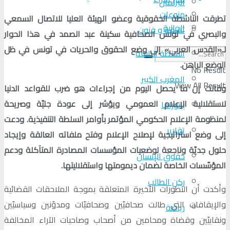
البرلمان
منوعات
تطرقت الناشطة الحقوقية وعضو الهيئة العليا للاتصال السمعي
الجالية
ثقافة و فنون
والبصري في تونس الصحافية سكينة عبد الصمد في هذا الحوار
لـ«القدس العربي» إلى وضع الحقوق والحريات في تونس في ظل
السلطة الرابعة
الوضع الراهن.
No Result
المغرب الكبير
View All Result
وقالت إن ما يحصل اليوم من إجراءات هو ضرب للقواعد الدنيا
لاستقلالية الإعلام العمومي ويؤشر إلى عودة جليّة وصريحة
بانوراما
لمنظومة الإعلام الحكومي المؤتمر بأوامر السلطة التنفيذية. ودعت
تقارير
إلى وضع استراتيجية لإصلاح الإعلام وفتح ملفاته العالقة وإيجاد
حلول جديّة وناجعة لوضعيات المؤسسات المصادرة المتآكلة ودعم
حقوق الإنسان
المؤسّسات الخاصة لضمان ديمومتها واستقلاليتها.
ركن الطالب
وأكدت أن التطورات الأخيرة المتعلقة بموجة الملاحقات القضائية
والإيقافات التي طالت صحافيّين وصحافيّات ومدوّنين وسياسيّين
رياضة
ونقابيّين وقضاة ومحامين من أصحاب وصاحبات الآراء المخالفة