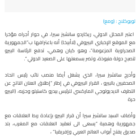
لوبوكلاج : (ومع)
اعتبر المحلل الدولي، ريكاردو سانشيز سيرا، في حوار أجراه مؤخرا
مع الموقع الإخباري البيروفي (لاأبيخا) أنه باعترافها ب”الجمهورية
الصحراوية المزعومة”، وهو كيان وهمي، تدفع الرئاسة البيرو
لتصبح دولة منبوذة، وتضر بسمعتها على الصعيد الدولي “.
وأدرج سانشيز سيرا، الذي يشغل أيضا منصب نائب رئيس اتحاد
الصحفيين بالبيرو ، القرار البيروفي في إطار “إطلاق العنان الناتج عن
التطرف الايديولوجي الماركسي للرئيس بيدرو كاستيلو وحزبه، (البيرو
حرة
وأضاف السيد سانشيز سيرا أن قرار البيرو بإعادة ربط العلاقات مع
جمهورية وهمية “يسعى الى تعقيد العلاقات مع المغرب، بلد
صديق يفتح أبواب العالم العربي وإفريقيا” ،