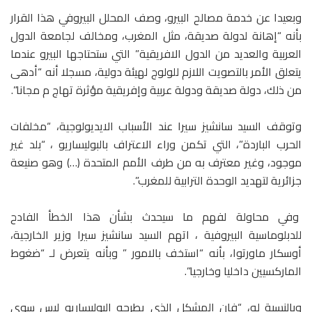
وبعيدا عن خدمة مصالح البيرو، وصف المحلل البيروفي هذا القرار
بأنه “إهانة لدولة صديقة، مثل المغرب، ومخالف لجامعة الدول
العربية والعديد من الدول الافريقية” التي ستحتاجها البيرو عندما
يتعلق الأمر بالتصويت اللازم للولوج لهيئة دولية، مسجلا أنه “أدهى
من ذلك، دولة صديقة ودولة عربية وإفريقية مؤثرة تهاج م مجانا”.
وتوقف السيد سانشيز سيرا عند الأسباب الايديولوجية، “مخلفات
الحرب الباردة”، التي تكمن وراء الاعتراف بالبوليساريو ، “بلد غير
موجود، وغير معترف به من طرف الأمم المتحدة (…) وهو صنيعة
جزائرية لتهديد الوحدة الترابية للمغرب”.
وفي محاولة لفهم ما سيحدث بشأن هذا الخطأ الفادح
للدبلوماسية البيروفية ، اتهم السيد سانشيز سيرا وزير الخارجية،
أوسكار ماورتوا، بأنه “استخف بالامور ” وبأنه يتعرض لـ “ضغوط
الماركسيين داخليا وخارجيا”.
وبالنسبة له، “فإن المشكل الذي يطرحه البوليساريو ليس سوى