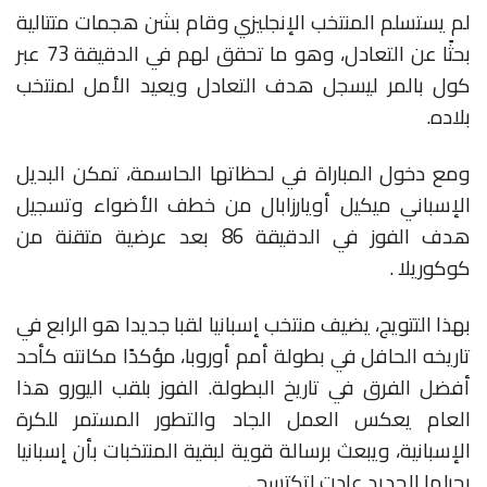
لم يستسلم المنتخب الإنجليزي وقام بشن هجمات متتالية
بحثًا عن التعادل، وهو ما تحقق لهم في الدقيقة 73 عبر
كول بالمر ليسجل هدف التعادل ويعيد الأمل لمنتخب
بلاده.
ومع دخول المباراة في لحظاتها الحاسمة، تمكن البديل
الإسباني ميكيل أويارزابال من خطف الأضواء وتسجيل
هدف الفوز في الدقيقة 86 بعد عرضية متقنة من
كوكوريلا .
بهذا التتويج، يضيف منتخب إسبانيا لقبا جديدا هو الرابع في
تاريخه الحافل في بطولة أمم أوروبا، مؤكدًا مكانته كأحد
أفضل الفرق في تاريخ البطولة. الفوز بلقب اليورو هذا
العام يعكس العمل الجاد والتطور المستمر للكرة
الإسبانية، ويبعث برسالة قوية لبقية المنتخبات بأن إسبانيا
بجيلها الجديد عادت لتكتسح .