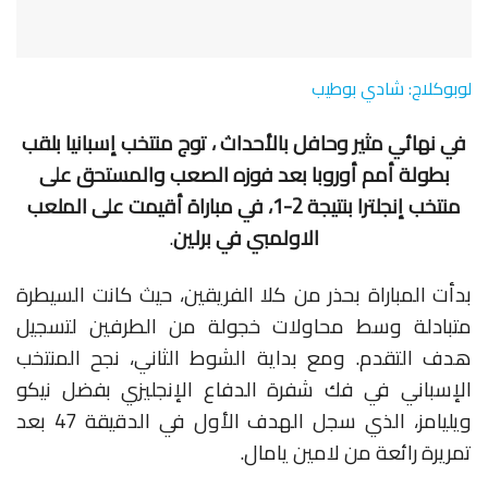
لوبوكلاج: شادي بوطيب
في نهائي مثير وحافل بالأحداث ، توج منتخب إسبانيا بلقب
بطولة أمم أوروبا بعد فوزه الصعب والمستحق على
منتخب إنجلترا بنتيجة 2-1، في مباراة أقيمت على الملعب
الاولمبي في برلين
.
بدأت المباراة بحذر من كلا الفريقين، حيث كانت السيطرة
متبادلة وسط محاولات خجولة من الطرفين لتسجيل
هدف التقدم. ومع بداية الشوط الثاني، نجح المنتخب
الإسباني في فك شفرة الدفاع الإنجليزي بفضل نيكو
ويليامز، الذي سجل الهدف الأول في الدقيقة 47 بعد
تمريرة رائعة من لامين يامال.