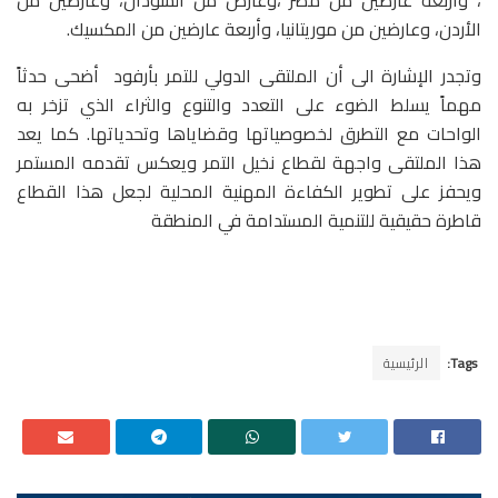
، وأربعة عارضين من مصر ،وعارض من السودان، وعارضين من
الأردن، وعارضين من موريتانيا، وأربعة عارضين من المكسيك.
وتجدر الإشارة الى أن الملتقى الدولي للتمر بأرفود أضحى حدثاً
مهماً يسلط الضوء على التعدد والتنوع والثراء الذي تزخر به
الواحات مع التطرق لخصوصياتها وقضاياها وتحدياتها. كما يعد
هذا الملتقى واجهة لقطاع نخيل التمر ويعكس تقدمه المستمر
ويحفز على تطوير الكفاءة المهنية المحلية لجعل هذا القطاع
قاطرة حقيقية للتنمية المستدامة في المنطقة
Tags:
الرئيسية