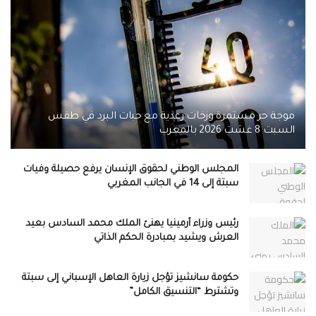
موجة حر مستمرة وزخات رعدية مع حبات البرد في طقس
السبت 8 غشت 2026 بالمغرب
المجلس الوطني لحقوق الإنسان يرفع حصيلة وفيات
سبتة إلى 14 في الجانب المغربي
رئيس وزراء أرمينيا يهنئ الملك محمد السادس بعيد
العرش ويشيد بمبادرة الحكم الذاتي
حكومة سانشيز تؤجل زيارة العاهل الإسباني إلى سبتة
وتشترط “التنسيق الكامل”