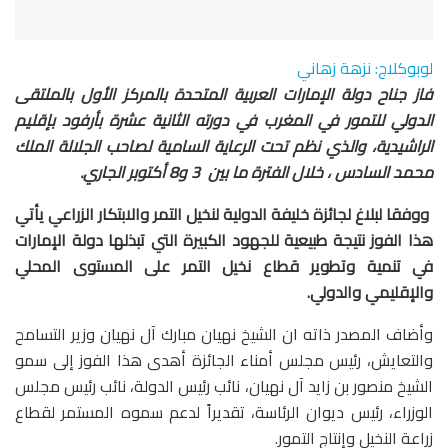
لوبوكلاج: نزهة زهاني
فاز جناح دولة الإمارات العربية المتحدة بالمركز الأول بالملتقى
الدولي للتمور في المغرب في دورته الثانية عشرة بأرفود بإقليم
الراشيدية، والذي نظم تحت الرعاية السامية لصاحب الجلالة الملك
محمد السادس ، خلال الفترة ما بين 3 و8 أكتوبر الجاري.
ووفقا لبلاغ لجائزة خليفة الدولية لنخيل التمر والابتكار الزراعي يأتي
هذا الفوز نتيجة طبيعية للجهود الكبيرة التي تبذلها دولة الإمارات
في تنمية وتطوير قطاع نخيل التمر على المستوى المحلي
والإقليمي والدولي.
وأضاف المصدر ذاته ان الشيخ نهيان مبارك آل نهيان وزير التسامح
والتعايش، رئيس مجلس أمناء الجائزة أهدى هذا الفوز إلى سمو
الشيخ منصور بن زايد آل نهيان، نائب رئيس الدولة، نائب رئيس مجلس
الوزراء، رئيس ديوان الرئاسة، تقديراً لدعم سموه المستمر لقطاع
زراعة النخيل وإنتاج التمور.