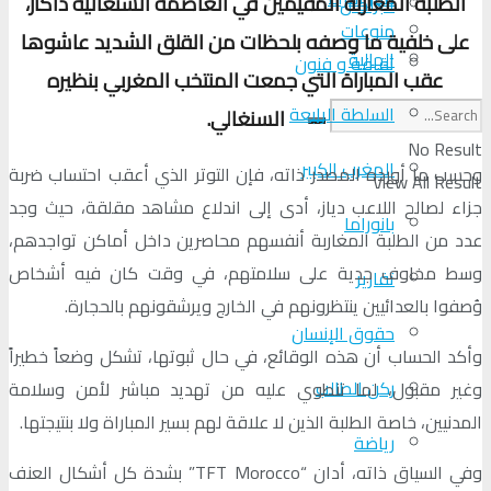
الطلبة المغاربة المقيمين في العاصمة السنغالية داكار،
البرلمان
منوعات
على خلفية ما وصفه بلحظات من القلق الشديد عاشوها
الجالية
ثقافة و فنون
عقب المباراة التي جمعت المنتخب المغربي بنظيره
السلطة الرابعة
السنغالي.
No Result
المغرب الكبير
وحسب ما أورده المصدر ذاته، فإن التوتر الذي أعقب احتساب ضربة
View All Result
جزاء لصالح اللاعب دياز، أدى إلى اندلاع مشاهد مقلقة، حيث وجد
بانوراما
عدد من الطلبة المغاربة أنفسهم محاصرين داخل أماكن تواجدهم،
وسط مخاوف جدية على سلامتهم، في وقت كان فيه أشخاص
تقارير
وُصفوا بالعدائيين ينتظرونهم في الخارج ويرشقونهم بالحجارة.
حقوق الإنسان
وأكد الحساب أن هذه الوقائع، في حال ثبوتها، تشكل وضعاً خطيراً
ركن الطالب
وغير مقبول، لما تنطوي عليه من تهديد مباشر لأمن وسلامة
المدنيين، خاصة الطلبة الذين لا علاقة لهم بسير المباراة ولا بنتيجتها.
رياضة
وفي السياق ذاته، أدان “TFT Morocco” بشدة كل أشكال العنف