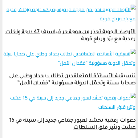
الأرصاد الجوية تحذر من موجة حر قياسية بـ47 درجة وزخات
رعدية مع برَد ورياح قوية
تنسيقية الأساتذة المتعاقدين تطالب بحداد وطني على
ضحايا سبتة وتحمّل الدولة مسؤولية “فقدان الأمل”
دعوات رقمية تحشد لعبور جماعي جديد إلى سبتة في 15
غشت وتثير قلق السلطات