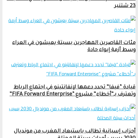
23 شتنبر
مئات القاصرين المهاجرين بسبتة يعيشون في العراء
وسط أزمة إيواء حادة
قيادة “فيفا” تجدد دعمها لإنفانتينو في اجتماع الرباط
وتعترف بـ”أخطاء” مشروع “FIFA Forward Enterprise”
أحزاب إسبانية تطالب باستبعاد المغرب من مونديال