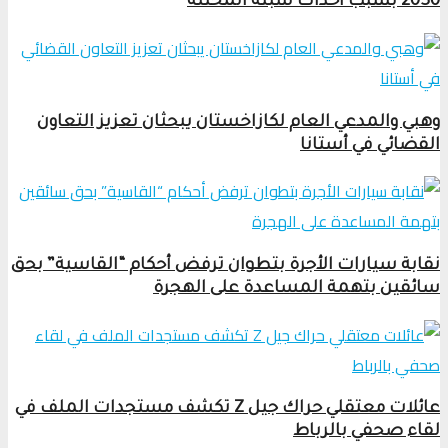
2030 بسبب أحداث سبتة المحتلة
وهبي والمدعي العام لكازاخستان يبحثان تعزيز التعاون
القضائي في أستانا
نقابة سيارات الأجرة بتطوان ترفض أحكام “القاسية” بحق
سائقين بتهمة المساعدة على الهجرة
عائلات معتقلي حراك جيل Z تكشف مستجدات الملف في
لقاء صحفي بالرباط