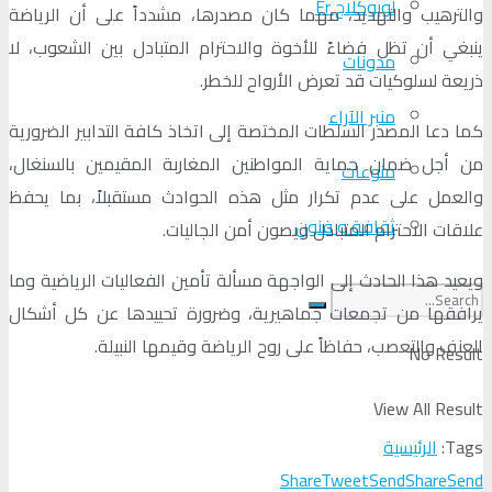
لوبوكلاج Fr
والترهيب والتهديد، مهما كان مصدرها، مشدداً على أن الرياضة
ينبغي أن تظل فضاءً للأخوة والاحترام المتبادل بين الشعوب، لا
مدونات
ذريعة لسلوكيات قد تعرض الأرواح للخطر.
منبر الآراء
كما دعا المصدر السلطات المختصة إلى اتخاذ كافة التدابير الضرورية
من أجل ضمان حماية المواطنين المغاربة المقيمين بالسنغال،
منوعات
والعمل على عدم تكرار مثل هذه الحوادث مستقبلاً، بما يحفظ
ثقافة و فنون
علاقات الاحترام المتبادل ويصون أمن الجاليات.
ويعيد هذا الحادث إلى الواجهة مسألة تأمين الفعاليات الرياضية وما
يرافقها من تجمعات جماهيرية، وضرورة تحييدها عن كل أشكال
العنف والتعصب، حفاظاً على روح الرياضة وقيمها النبيلة.
No Result
View All Result
Tags:
الرئيسية
Share
Tweet
Send
Share
Send