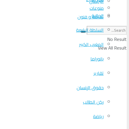
البرلمان
منوعات
الجالية
ثقافة و فنون
السلطة الرابعة
No Result
المغرب الكبير
View All Result
بانوراما
تقارير
حقوق الإنسان
ركن الطالب
رياضة