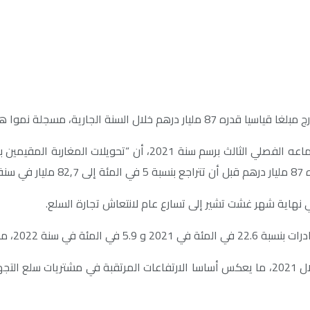
مسجلة نموا هاما بنسبة 27,7 في المئة.
 نهاية شهر غشت تشير إلى تسارع عام لانتعاش تجارة السلع.
سيارات والفوسفاط ومشتقاته.
وموازاة مع ذلك، يتوقع أن تتزايد الواردات بنسبة 19,6 في المئة خلال 2021، ما يعكس أساسا الارت