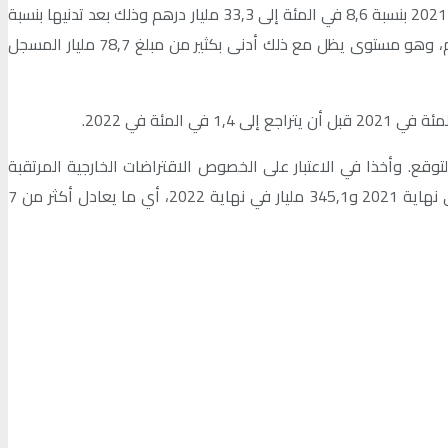
ومن جهة أخرى، أوضح بنك المغرب أن تأثير القيود الصحية على مداخيل الأسفار لا يزال مستمرا، حيث يرتقب أن تتراجع هذه الأخيرة مجددا في 2021 بنسبة 8,6 في المئة إلى 33,3 مليار درهم وذلك بعد تدنيها بنسبة
53,7 في المئة في سنة 2020. وفي سنة 2022، ومع فرضية تخفيف كبير لهذه الإجراءات، يرجح أن ترتفع هذه المداخيل إلى 60,7 مليار درهم، وهو مستوى يظل مع ذلك أدنى بكثير من مبلغ 78,7 مليار المسجل
3 في المئة من الناتج الداخلي الإجمالي في أفق التوقع. وأخذا في الاعتبار على الخصوص الاقتراضات الخارجية المرتقبة
للخزينة ومخصصات وحدات حقوق السحب الخاصة بمبلغ 10,8 مليار درهم، يرتقب أن تصل الأصول الاحتياطية الرسمية إلى 335 مليار درهم في نهاية 2021 و345,1 مليار في نهاية 2022، أي ما يعادل أكثر من 7