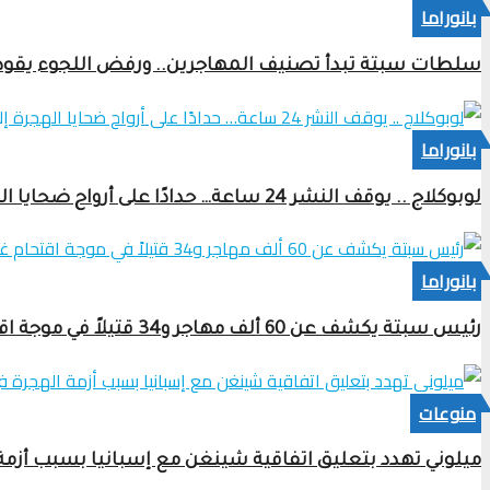
بانوراما
سلطات سبتة تبدأ تصنيف المهاجرين.. ورفض اللجوء يقود ا
بانوراما
لوبوكلاج .. يوقف النشر 24 ساعة… حدادًا على أرواح ضحايا الهجرة إلى سبتة ومليلية
بانوراما
رئيس سبتة يكشف عن 60 ألف مهاجر و34 قتيلاً في موجة اقتحام غير مسبوقة للمدينة
منوعات
ميلوني تهدد بتعليق اتفاقية شينغن مع إسبانيا بسبب أزمة