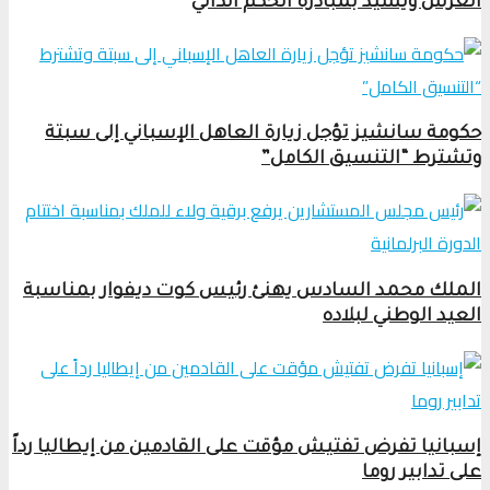
العرش ويشيد بمبادرة الحكم الذاتي
حكومة سانشيز تؤجل زيارة العاهل الإسباني إلى سبتة
وتشترط “التنسيق الكامل”
الملك محمد السادس يهنئ رئيس كوت ديفوار بمناسبة
العيد الوطني لبلاده
إسبانيا تفرض تفتيش مؤقت على القادمين من إيطاليا رداً
على تدابير روما