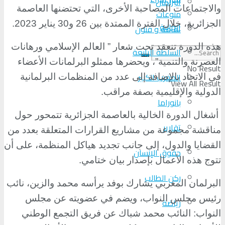
البرلمان
والاجتماعات المصاحبة الأخرى، التي تحتضنها العاصمة
منوعات
الجزائرية، خلال الفترة الممتدة بين 26 و30 يناير 2023
.
الجالية
ثقافة و فنون
هذه الدورة تنعقد تحت شعار ” العالم الإسلامي ورهانات
السلطة الرابعة
العصرنة والتنمية”، ويحضرها ممثلو البرلمانات الأعضاء
No Result
المغرب الكبير
في الاتحاد بالإضافة إلى عدد من المنظمات البرلمانية
View All Result
الدولية والإقليمية بصفة مراقب
.
بانوراما
أشغال الدورة الخالية بالعاصمة الجزائرية تتمحور حول
تقارير
مناقشة مجموعة من مشاريع القرارات المتعلقة بعدد من
القضايا والدول، إلى جانب تجديد هياكل المنظمة، على أن
حقوق الإنسان
تتوج هذه الأعمال بإصدار بيان ختامي
.
ركن الطالب
البرلمان المغربي يشارك بوفد يرأسه محمد والزين، نائب
رئيس مجلس النواب، ويضم في عضويته عن مجلس
رياضة
النواب: النائب محمد شباك عن فريق التجمع الوطني