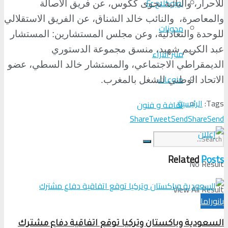
لوبوكلاج Fr
للأحرار، والنائبة نجوى ككوس، عن فريق الأصالة
والمعاصرة،
والنائب خالد الشناق، عن الفريق الاستقلالي
مدونات
للوحدة والتعادلية، وعن مجلس المستشارين: المستشار
عبد الكريم شهيد، منسق مجموعة الدستوري
منبر الآراء
الديمقراطي الاجتماعي، والمستشار خالد السطي، عضو
منوعات
الاتحاد الوطني للشغل بالمغرب
.
Tags:
الرئيسية
ثقافة و فنون
Share
Tweet
Send
Share
Send
Related
Posts
No Result
View All Result
بانوراما
السعودية وباكستان وتركيا توقع اتفاقية دفاع مشترك