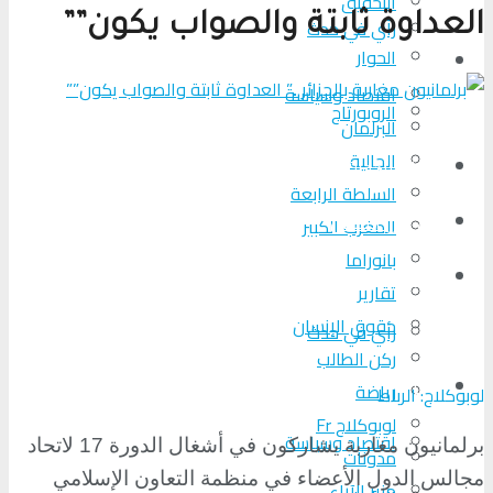
التحقیق
العداوة ثابتة والصواب يكون””
رأي في حدث
الحوار
المزيد
اقتصاد وسياسة
الروبورتاج
البرلمان
الجالية
تحلیل الأحداث
السلطة الرابعة
من عين المكان
المغرب الكبير
بانوراما
لوبوكلاج TV
تقارير
حقوق الإنسان
رأي في حدث
ركن الطالب
المزيد
رياضة
لوبوكلاج: الرباط
لوبوكلاج Fr
اقتصاد وسياسة
برلمانيون مغاربة يشاركون في أشغال الدورة 17 لاتحاد
مدونات
مجالس الدول الأعضاء في منظمة التعاون الإسلامي
منبر الآراء