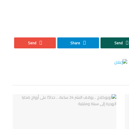
Send
Share
Send