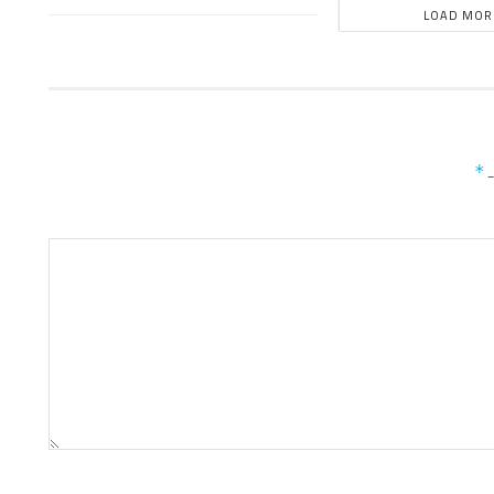
LOAD MOR
ـ
*