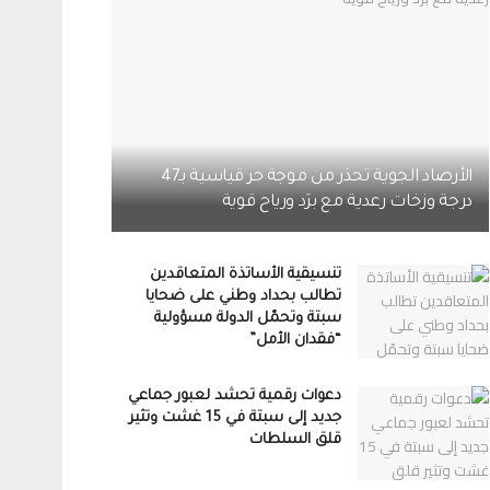
الأرصاد الجوية تحذر من موجة حر قياسية بـ47
درجة وزخات رعدية مع برَد ورياح قوية
تنسيقية الأساتذة المتعاقدين
تطالب بحداد وطني على ضحايا
سبتة وتحمّل الدولة مسؤولية
“فقدان الأمل”
دعوات رقمية تحشد لعبور جماعي
جديد إلى سبتة في 15 غشت وتثير
قلق السلطات