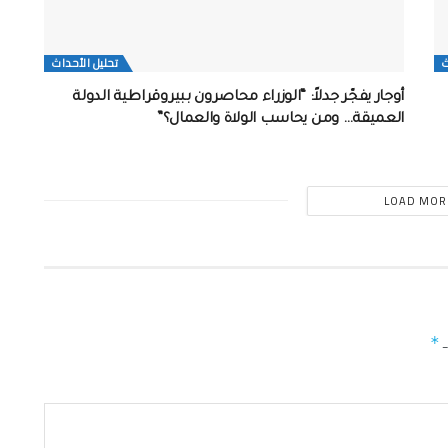
ث
تحلیل الأحداث
أوجار يفجّر جدلاً: “الوزراء محاصرون ببيروقراطية الدولة
العميقة… ومن يحاسب الولاة والعمال؟”
LOAD MOR
ـ
*