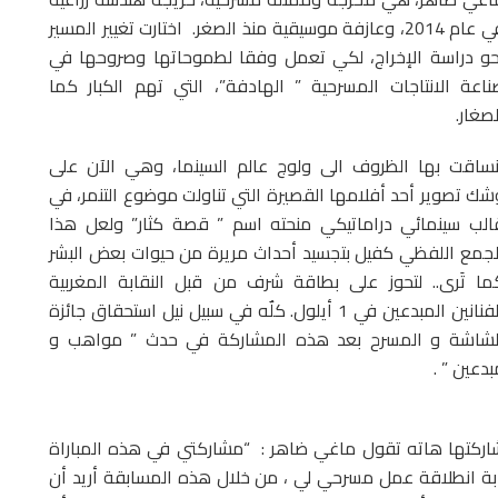
في عام 2014، وعازفة موسيقية منذ الصغر. اختارت تغيير المسير
حو دراسة الإخراج، لكي تعمل وفقا لطموحاتها وصروحها في
ناعة الانتاجات المسرحية ” الهادفة”، التي تهم الكبار كما
لصغار.
نساقت بها الظروف الى ولوج عالم السينما، وهي الآن على
شك تصوير أحد أفلامها القصيرة التي تناولت موضوع التنمر، في
الب سينمائي دراماتيكي منحته اسم ” قصة كثار” ولعل هذا
لجمع اللفظي كفيل بتجسيد أحداث مريرة من حيوات بعض البشر
ما تَرى.. لتحوز على بطاقة شرف من قبل النقابة المغربية
للفنانين المبدعين في 1 أيلول. كلٌه في سبيل نيل استحقاق جائزة
لشاشة و المسرح بعد هذه المشاركة في حدث ” مواهب و
بدعين ” .
شاركتها هاته تقول ماغي ضاهر : “مشاركتي في هذه المباراة
ثابة انطلاقة عمل مسرحي لي ، من خلال هذه المسابقة أريد أن