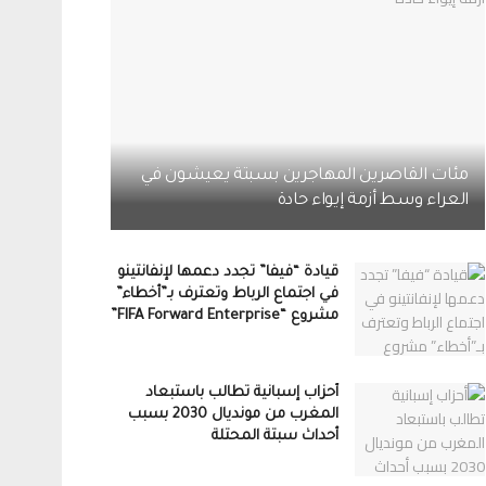
مئات القاصرين المهاجرين بسبتة يعيشون في
العراء وسط أزمة إيواء حادة
قيادة “فيفا” تجدد دعمها لإنفانتينو
في اجتماع الرباط وتعترف بـ”أخطاء”
مشروع “FIFA Forward Enterprise”
أحزاب إسبانية تطالب باستبعاد
المغرب من مونديال 2030 بسبب
أحداث سبتة المحتلة