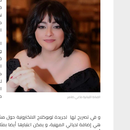
ن
ص
ا
ا
و
ق
ا
ك
ا
م
الفنانة اللبنانية ماغي ضاهر
و في تصريح لها لجريدة لوبوكلاج الالكترونية حول م
هي إضافة لحياتي المهنية، و يمكن اعتبارها أيضا بم