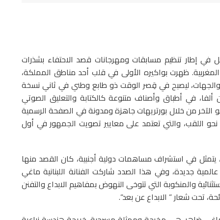
في إطار تنظيم مسابقات ومهرجانات قصد الاحتفاء بشذرات
 المغربية. ظهرت بواكيره الأولى في قلب أحد مناطق المملكة،
 المناطق والجهات، ليصبح في قِصر الوقت ذو طابع وطني في ثاني نسخة
 ألفا، في أطباق وأصناف متنوعة كالكتابة والتعليق الصوتي
لو الآخر من خلال بورتريهات جاهزة ومدونة في الصفحة الرسمية
نحو اللقب، والتي تعتمد على معايير تصويت الجمهور في أول
، يتمثل في استشراف مساهمات دولية أجنبية، كان القصد منها
عالمية جديدة، وفي هذا الصدد شاركت الفنانة اللبنانية ماغي
نائية والمنكوبة التي تتوخى النهوض بمفاهيم الابداع والتفنن
ئحة، تحت شعار ” الابداع عن بعد”.
اغي ضاهر، هي مخرجة وممثلة مسرحية، خريجة هندسة زراعية