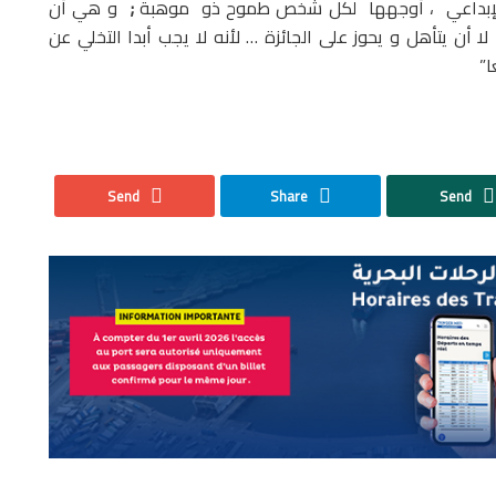
الإبداعي ، أوجهها لكل شخص طموح ذو موهبة
;
و هي أن
 أن يتأهل و يحوز على الجائزة … لأنه لا يجب أبدا التخلي عن
ا”
Send
Share
Send