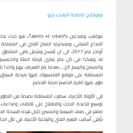
لوبوكلاج: فاطمة الزهراء بزيو
مواهب ومبدعين Talents et créatifs
،
هو حدث يدخل 
الابداع الشبابي، ومسايرته المناخ الفني في المملكة
أواخر عام 2017، الى ان تَفسح وشمل باقي
له. وهكذا في كل عام يتبارى قرابة المئة والخمسين
والمسرح والرسم الخ…، بعدما يتم التعريف بهم واحدا ت
للمسابقة على موقع الفايسبوك، تليها مرحلة السباق 
طور، يليها القرار الحاسم للجنة التحكيم.
في الأونة الأخيرة، سطرت المسابقة بصيصا من التطور
توسيع قاعدة الحدث والانفتاح على ثقافات وابداعات 
ضاهر في صنف السينما والمسرح خلال هذه النسخة الاستث
بأرقى أساليب التعبير الفني والبلاغة الأدبية، في ظل الجا
م