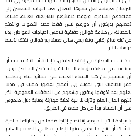
من زيت الزيتون والفلفل الحار، ويأخذ منها جرعة مركزة إلى قبة
البرلمان بغرفتيه. لعل سحرها الفعال يعيد النواب المتغيبين إلى
مقاعدهم الشاغرة، ويوقظ ضمائرهم التشريعية الغائبة. عساها
تجعلهم يدركون أن دورهم ليس فقط حصد الأصوات والتمتع
بالحصانة، بل صناعة قوانين حقيقية تلامس احتياجات المواطن، بدلا
من ترك فراغ رقابي وتشريعي هائل ومشاريع قوانين تفتقر لأبسط
دراسات الأثر.
وإذا نجحت البيصارة في إيقاظ البرلمان، فإننا نناشد النائب سيمو أن
يستضيف في مطبخه رؤساء الجماعات والمنتخبين المحليين. نرجوه
أن يسقيهم من هذا الحساء العجيب حتى يمتلئوا حياء ويصلحوا
حفر الطرقات التي تحولت إلى أفخاخ بعضها مميت في مدننا.
لعلهم بعد تذوقها يكفون جشعهم عن الصفقات العمومية التي
تلتهم المال العام وتترك لنا بنية تحتية مهترئة بمثابة دليل ملموس
على أن الفساد يبدأ من كل حفرة في الطريق.
يا سيادة النائب السيمو، إننا نحتاج إنتاجا ضخما من بيصارتك الساحرة.
نناشدك أن تنتج ما يكفي منها لإصلاح قطاعي الصحة والتعليم،