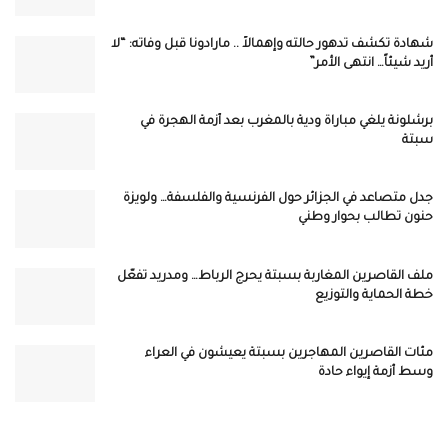
شهادة تكشف تدهور حالته وإهمالاً .. مارادونا قبل وفاته: “لا
أريد شيئاً… انتهى الأمر”
برشلونة يلغي مباراة ودية بالمغرب بعد أزمة الهجرة في
سبتة
جدل متصاعد في الجزائر حول الفرنسية والفلسفة… ولويزة
حنون تطالب بحوار وطني
ملف القاصرين المغاربة بسبتة يحرج الرباط… ومدريد تفعّل
خطة الحماية والتوزيع
مئات القاصرين المهاجرين بسبتة يعيشون في العراء
وسط أزمة إيواء حادة