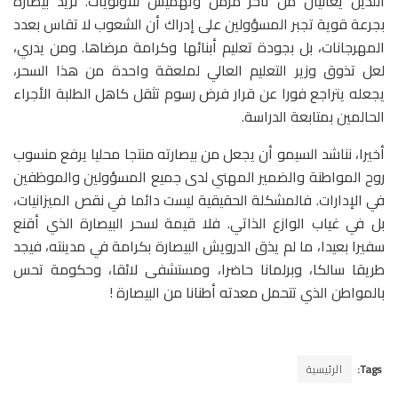
اللذين يعانيان من تأخر مزمن وتهميش للأولويات. نريد بيصارة
بجرعة قوية تجبر المسؤولين على إدراك أن الشعوب لا تقاس بعدد
المهرجانات، بل بجودة تعليم أبنائها وكرامة مرضاها. ومن يدري،
لعل تذوق وزير التعليم العالي لملعقة واحدة من هذا السحر،
يجعله يتراجع فورا عن قرار فرض رسوم تثقل كاهل الطلبة الأجراء
الحالمين بمتابعة الدراسة.
أخيرا، نناشد السيمو أن يجعل من بيصارته منتجا محليا يرفع منسوب
روح المواطنة والضمير المهني لدى جميع المسؤولين والموظفين
في الإدارات. فالمشكلة الحقيقية ليست دائما في نقص الميزانيات،
بل في غياب الوازع الذاتي. فلا قيمة لسحر البيصارة الذي أقنع
سفيرا بعيدا، ما لم يذق الدرويش البيصارة بكرامة في مدينته، فيجد
طريقا سالكا، وبرلمانا حاضرا، ومستشفى لائقا، وحكومة تحس
بالمواطن الذي تتحمل معدته أطنانا من البيصارة !
Tags:
الرئيسية