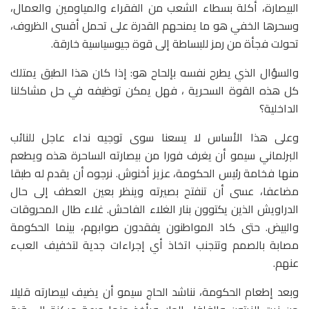
البيصارة، أكلة بسطاء الشعب من الفقراء والمياومين والعمال،
وسحرها الخفي هو ما يمنحهم القدرة على تحمل أقسى الظروف،
تحولت فجأة من رمز للبساطة إلى قوة جيوسياسية خارقة.
والسؤال الذي يطرح نفسه بإلحاح هو: إذا كان هذا الطبق يمتلك
كل هذه القوة السحرية ، فهل يمكن توظيفه في حل مشاكلنا
الداخلية؟
وعلى هذا الأساس لا يسعنا سوى توجيه نداء عاجل للنائب
البرلماني سيمو أن يغرف فورا من بيصارته الساحرة هذه ويطعم
منها فخامة رئيس الحكومة، عزيز أخنوش. نرجوه أن يقدم له طبقا
مضاعفا، عسى أن تنفتح بصيرته وينظر بعين العطف إلى حال
الدراويش الذين يكتوون بنار الغلاء الفاحش. غلاء طال المحروقات
والبيض. حتى كاد المواطنون يفقدون صوابهم، بينما الحكومة
مصابة بالصمم وتتجنب اتخاذ أي إجراءات جدية لتخفيف العبء
عنهم.
وبعد إطعام الحكومة، نناشد الحاج سيمو أن يضيف لبيصارته قليلا