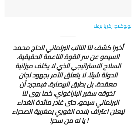
لوبوكلاج: زكريا برعلا
أخيرا كشف لنا النائب البرلماني الحاج محمد
السيمو عن سر القوة الناعمة الحقيقية،
السلاح الاستراتيجي الذي لا يكلف ميزانية
الدولة شيئا. لا يتعلق الأمر بجهود لجان
معقدة، بل بطبق البيصارة، فبمجرد أن
تذوقه سفير الباراغواي، كما روى لنا
البرلماني سيمو، حتى غادر مائدة الغداء
ليعلن اعتراف بلاده الفوري بمغربية الصحراء
! يا له من سحر!