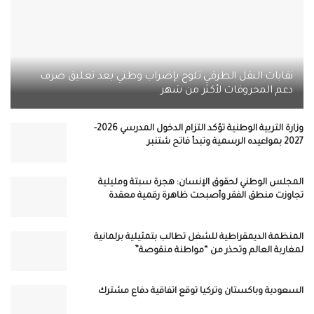
نقابات النقل الطرقي تلوح بإضراب وطني بعد تعليق صرف
دعم المحروقات لأكثر من شهر
وزارة التربية الوطنية تؤكد التزام الدخول المدرسي 2026-
2027 بمواعيده الرسمية وتبدأ فاتح شتنبر
المجلس الوطني لحقوق الإنسان: هجرة سبتة ومليلية
تجاوزت منطق الفقر وأصبحت ظاهرة رقمية معقدة
المنظمة الديمقراطية للشغل تطالب بتمثيلية برلمانية
لمغاربة العالم وتحذر من “مواطنة منقوصة”
السعودية وباكستان وتركيا توقع اتفاقية دفاع مشترك