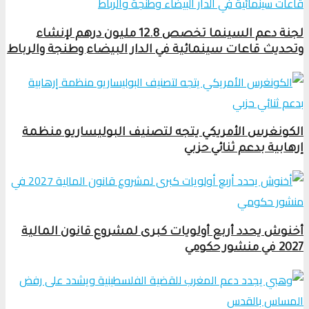
لجنة دعم السينما تخصص 12.8 مليون درهم لإنشاء
وتحديث قاعات سينمائية في الدار البيضاء وطنجة والرباط
الكونغرس الأمريكي يتجه لتصنيف البوليساريو منظمة
إرهابية بدعم ثنائي حزبي
أخنوش يحدد أربع أولويات كبرى لمشروع قانون المالية
2027 في منشور حكومي