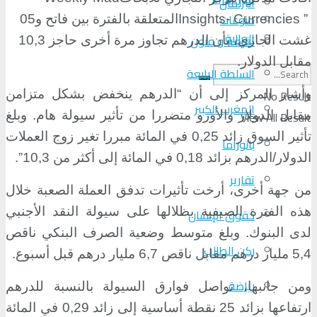
البرلمان
منوعات
Insights- Currencies ”
المتعلقة بالفترة بين فاتح و05
الجالية
ثقافة و فنون
غشت الجاري، بأن الدرهم تجاوز مرة أخرى حاجز 10,3
مقابل الدولار.
السلطة الرابعة
No Result
وأشار المركز إلى أن “الدرهم ينخفض بشكل متزامن
المغرب الكبير
View All Result
مقابل الدولار والأورو متضررا من تأثير سيولة هام. وبلغ
تأثير السوق زائد 0,25 في المائة مبررا تغير زوج العملات
بانوراما
الدولار/الدرهم بزائد 0,18 في المائة إلى أكثر من 10,3”.
تقارير
من جهة أخرى، أرخت تأثيرات تدفق العملة الصعبة خلال
هذه الفترة الصيفية بظلالها على سيولة النقد الأجنبي
حقوق الإنسان
لدى البنوك. وبلغ متوسط وضعية الصرف البنكي ناقص
ركن الطالب
5,4 مليار درهم مقابل ناقص 6,7 مليار درهم قبل أسبوع.
رياضة
ومن جانبها، تواصل فوارق السيولة بالنسبة للدرهم
ارتفاعها بزائد 25 نقطة أساسية إلى زائد 0,29 في المائة