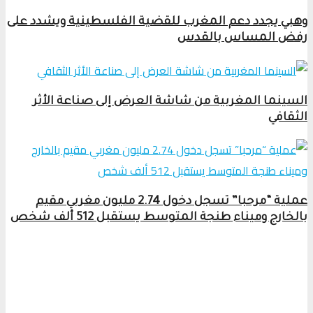
وهبي يجدد دعم المغرب للقضية الفلسطينية ويشدد على
رفض المساس بالقدس
السينما المغربية من شاشة العرض إلى صناعة الأثر
الثقافي
عملية “مرحبا” تسجل دخول 2.74 مليون مغربي مقيم
بالخارج وميناء طنجة المتوسط يستقبل 512 ألف شخص