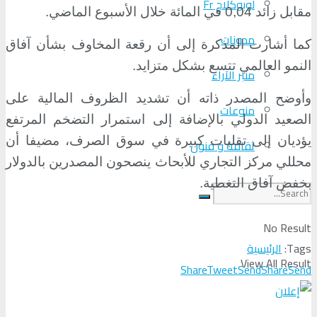
لوبوكلاج Fr
مقابل زائد 0,04 في المائة خلال الأسبوع الماضي.
مدونات
كما أشارت المذكرة إلى أن رقعة المخاوف بشأن آفاق
النمو العالمي تتسع بشكل متزايد.
منبر الآراء
وأوضح المصدر ذاته أن تشديد الظروف المالية على
منوعات
الصعيد الدولي بالإضافة إلى استمرار التضخم المرتفع
يؤديان إلى تقلبات كبيرة في سوق الصرف، مضيفا أن
ثقافة و فنون
محللي مركز التجاري للأبحاث ينصحون المصدرين بالدولار
بخفض آفاق التغطية.
No Result
Tags:
الرئيسية
View All Result
Share
Tweet
Send
Share
Send