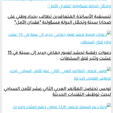
تنسيقية الأساتذة المتعاقدين تطالب بحداد وطني على
ضحايا سبتة وتحمّل الدولة مسؤولية “فقدان الأمل”
دعوات رقمية تحشد لعبور جماعي جديد إلى سبتة في 15
غشت وتثير قلق السلطات
تونس تحتضن المؤتمر العربي الثاني عشر للأمن السياحي
لبحث توظيف التقنيات الحديثة