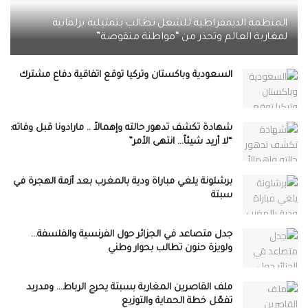
المنظمة الديمقراطية للشغل تطالب بتمثيلية برلمانية
لمغاربة العالم وتحذر من “مواطنة منقوصة”
السعودية وباكستان وتركيا توقع اتفاقية دفاع مشترك
شهادة تكشف تدهور حالته وإهمالاً .. مارادونا قبل وفاته:
“لا أريد شيئاً… انتهى الأمر”
برشلونة يلغي مباراة ودية بالمغرب بعد أزمة الهجرة في
سبتة
جدل متصاعد في الجزائر حول الفرنسية والفلسفة…
ولويزة حنون تطالب بحوار وطني
ملف القاصرين المغاربة بسبتة يحرج الرباط… ومدريد
تفعّل خطة الحماية والتوزيع