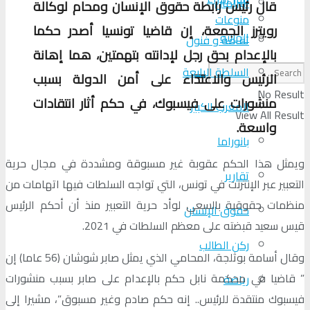
البرلمان
قال رئيس رابطة حقوق الإنسان ومحام لوكالة
منوعات
رويترز الجمعة، إن قاضيا تونسيا أصدر حكما
الجالية
ثقافة و فنون
بالإعدام بحق رجل لإدانته بتهمتين، هما إهانة
السلطة الرابعة
الرئيس والاعتداء على أمن الدولة بسبب
No Result
منشورات على فيسبوك، في حكم أثار انتقادات
المغرب الكبير
View All Result
واسعة.
بانوراما
ويمثل هذا الحكم عقوبة غير مسبوقة ومشددة في مجال حرية
تقارير
التعبير عبر الإنترنت في تونس، التي تواجه السلطات فيها اتهامات من
منظمات حقوقية بالسعي لوأد حرية التعبير منذ أن أحكم الرئيس
حقوق الإنسان
قيس سعيد قبضته على معظم السلطات في 2021.
ركن الطالب
وقال أسامة بوثلجة، المحامي الذي يمثل صابر شوشان (56 عاما) إن
” قاضيا في محكمة نابل حكم بالإعدام على صابر بسبب منشورات
رياضة
فيسبوك منتقدة للرئيس.. إنه حكم صادم وغير مسبوق”، مشيرا إلى