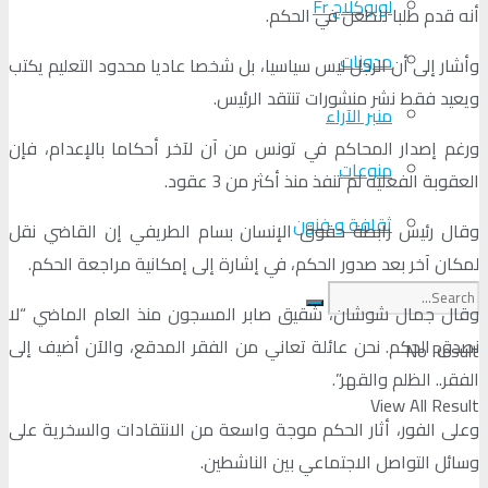
لوبوكلاج Fr
أنه قدم طلبا للطعن في الحكم.
مدونات
وأشار إلى أن الرجل ليس سياسيا، بل شخصا عاديا محدود التعليم يكتب
ويعيد فقط نشر منشورات تنتقد الرئيس.
منبر الآراء
ورغم إصدار المحاكم في تونس من آن لآخر أحكاما بالإعدام، فإن
منوعات
العقوبة الفعلية لم تنفذ منذ أكثر من 3 عقود.
ثقافة و فنون
وقال رئيس رابطة حقوق الإنسان بسام الطريفي إن القاضي نقل
لمكان آخر بعد صدور الحكم، في إشارة إلى إمكانية مراجعة الحكم.
وقال جمال شوشان، شقيق صابر المسجون منذ العام الماضي “لا
نصدق الحكم. نحن عائلة تعاني من الفقر المدقع، والآن أضيف إلى
No Result
الفقر.. الظلم والقهر”.
View All Result
وعلى الفور، أثار الحكم موجة واسعة من الانتقادات والسخرية على
وسائل التواصل الاجتماعي بين الناشطين.