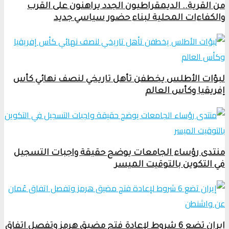
من القرية.. الديمقراطيون الجدد يراهنون على القرب
والكفاءات المحلية لبناء حضور سياسي جديد
لبؤات الأطلس يخطفن تأهل تاريخي لنصف نهائي كأس
إفريقيا وكأس العالم
منتدى رؤساء الجامعات يوضح حقيقة واجبات التسجيل
في التكوين بالتوقيت الميسر
إيران تضع 6 شروط لإعادة فتح مضيق هرمز وتفصل اتفاق