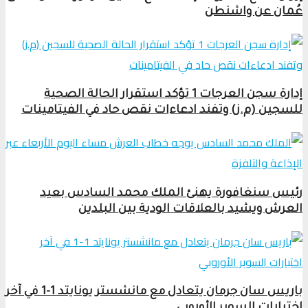
عُمان عن واشنطن
إدارة سجن العرجات 1 تؤكد استقرار الحالة الصحية
للسجين (م.ز) وتفند ادعاءات نقص حاد في الفيتامينات
رئيس سنغافورة يهنئ الملك محمد السادس بعيد
العرش ويشيد بالعلاقات الودية بين البلدين
باريس سان جرمان يتعادل مع مانشستر يونايتد 1-1 في آخر