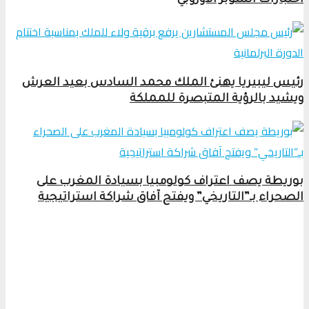
اختبارات السوبر الأوروبي
رئيس ليبيريا يهنئ الملك محمد السادس بعيد العرش
ويشيد بالرؤية المتبصرة للمملكة
بوريطة يصف اعتراف كولومبيا بسيادة المغرب على
الصحراء بـ”التاريخي” ويفتح آفاق شراكة استراتيجية