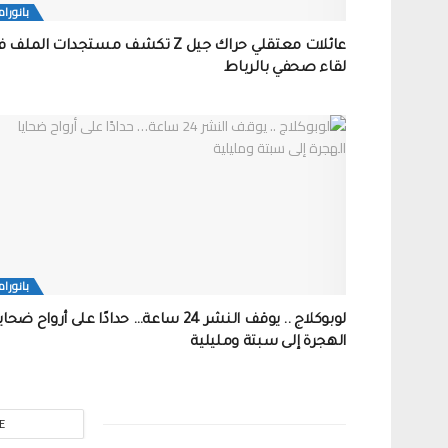
بانورام
عائلات معتقلي حراك جيل Z تكشف مستجدات الملف
لقاء صحفي بالرباط
بانورام
لوبوكلاج .. يوقف النشر 24 ساعة… حدادًا على أرواح ضحاي
الهجرة إلى سبتة ومليلية
E