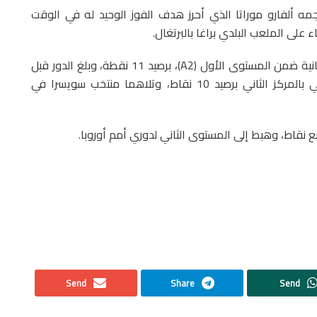
جمه ألفارو موراتا الذي أحرز هدف الفوز الوحيد له في الوقت
على الملعب البلدي براغا بالبرتغال.
—وتربع منتخب إسبانيا على عرش صدارة المجموعة الثانية ضمن المستوى الأول (A2)، برصيد 11 نقطة، وبلغ الدور قبل
النهائي للدوري القاري، بينما اكتفى المنتخب البرتغالي بالمركز الثاني برصيد 10 نقاط، وتلاهما منتخب سويسرا في
ربع نقاط، وهبط إلى المستوى الثاني لدوري أمم أوروبا.
Send
Share
Send