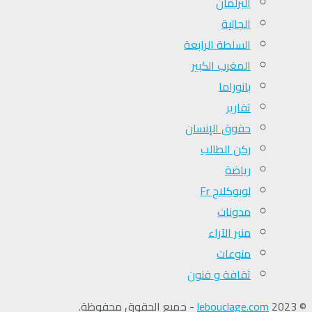
البرلمان
الجالية
السلطة الرابعة
المغرب الكبير
بانوراما
تقارير
حقوق الإنسان
ركن الطالب
رياضة
لوبوكلاج Fr
مدونات
منبر الآراء
منوعات
ثقافة و فنون
© 2023
lebouclage.com
- جميع الحقوق محفوظة.