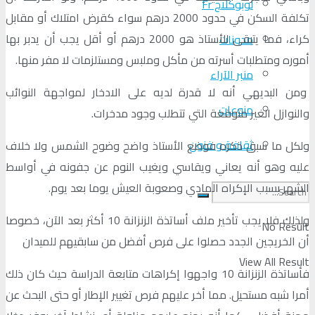
لوبوكلاج Fr
تكلفة السكن في حدود 2000 درهم سواء كقرض امتلاك أو مقابل
كراء، فما يتبقى للأستاذ هو 2000 درهم أو أقل يجب أن يدبر بها
مدونات
أموره ومتطلبات أسرته من مأكل وملبس ومستلزمات لا مفر منها.
منبر الآراء
ومن البديهي أنه لا قدرة لديه على الادخار لمواجهة النوائب
منوعات
والنوازل الغير متوقعة التي تتطلب وجود مدخرات.
ثقافة و فنون
ولكل ما سبق ذكره فوضع الأستاذ واضح وضوح الشمس ولا خلاف
عليه وهو أنه يعاني ويقاسي ويغيب النوم عن جفونه في أواسط
الشهر بسبب الإكراه المادي وصعوبة العيش يوما بعد يوم.
ولذلك فلا يجب تأخير ملف أساتذة الزنزانة 10 أكثر بعد الآن، خصوصا
No Result
أن الخريجين الجدد حصلوا على فرص أفضل من سابقيهم للميدان
View All Result
فأساتذة الزنزانة 10 واجهوا إكراهات متابعة الدراسة حيث كان ذلك
أمرا شبه مستحيل. مما أخر عليهم فرص تغيير الإطار أو حتى البحث عن