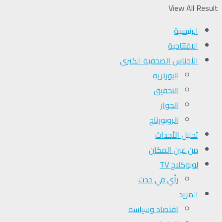
View All Result
الرئيسية
الافتتاحية
الأجناس الصحفية الكبرى
البورتريه
التحقیق
الحوار
الروبورتاج
تحلیل الأحداث
من عين المكان
لوبوكلاج TV
رأي في حدث
المزيد
اقتصاد وسياسة