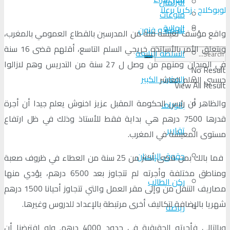
البرلمان
لوبوكلاج : زكريا برعلا
منوعات
الجالية
ثقافة و فنون
واقع مؤسف تعيشه فئة من المدرسين بالقطاع العمومي بالمغرب،
ويتعلق الأمر بالأساتذة خريجي السلم التاسع، أقلهم قضى 16 سنة
السلطة الرابعة
في الميدان ومنهم من وصل ل 27 سنة من التدريس وهم لازالوا
No Result
المغرب الكبير
حبيسي السلم العاشر
View All Result
والظاهر أن رئيس الحكومة المقبل عزيز اخنوش يعلم جيدا أن أجرة
بانوراما
قدرها 7500 درهم هي بداية فقط للأستاذ وذلك في ظل ارتفاع
تقارير
مستوى المعيشة في المغرب.
حقوق الإنسان
فما بالك بمن قضى أكثر من 25 سنة من العطاء في ظروف صعبة
ومناطق مختلفة وأجرته لم تتجاوز بعد 6500 درهم، يؤدي منها
ركن الطالب
مصاريف التنقل من وإلى مقر العمل والتي تتجاوز أحيانا 1500 درهم
شهريا بالإضافة لتكاليف أخرى مرتبطة بالإعداد للدروس وغيرها.
رياضة
وبالتالي فأجرته الحقيقية في حدود 4000 درهم. ولو افترضنا أن