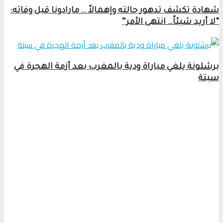
شهادة تكشف تدهور حالته وإهمالاً .. مارادونا قبل وفاته:
“لا أريد شيئاً… انتهى الأمر”
برشلونة يلغي مباراة ودية بالمغرب بعد أزمة الهجرة في
سبتة