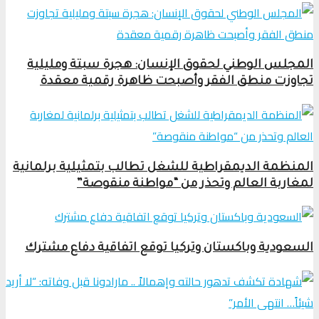
المجلس الوطني لحقوق الإنسان: هجرة سبتة ومليلية
تجاوزت منطق الفقر وأصبحت ظاهرة رقمية معقدة
المنظمة الديمقراطية للشغل تطالب بتمثيلية برلمانية
لمغاربة العالم وتحذر من “مواطنة منقوصة”
السعودية وباكستان وتركيا توقع اتفاقية دفاع مشترك