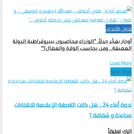
تحلیل الأحداث
أوجار يفجّر جدلاً: “الوزراء محاصرون ببيروقراطية الدولة
العميقة… ومن يحاسب الولاة والعمال؟”
Load More
Next Post
ندوة أنباء 24 .. هل كانت التغطية الإعلامية للانتخابات
محايدة و شفافة ؟
اترك تعليقاً