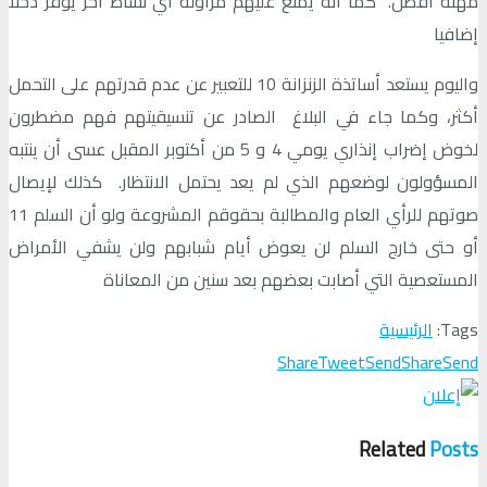
مهنة أفضل. كما أنه يمنع عليهم مزاولة أي نشاط آخر يوفر دخلا
إضافيا
واليوم يستعد أساتذة الزنزانة 10 للتعبير عن عدم قدرتهم على التحمل
أكثر، وكما جاء في البلاغ الصادر عن تنسيقيتهم فهم مضطرون
لخوض إضراب إنذاري يومي 4 و 5 من أكتوبر المقبل عسى أن ينتبه
المسؤولون لوضعهم الذي لم يعد يحتمل الانتظار. كذلك لإيصال
صوتهم للرأي العام والمطالبة بحقوقم المشروعة ولو أن السلم 11
أو حتى خارج السلم لن يعوض أيام شبابهم ولن يشفي الأمراض
المستعصية التي أصابت بعضهم بعد سنين من المعاناة
Tags:
الرئيسية
Share
Tweet
Send
Share
Send
Related
Posts