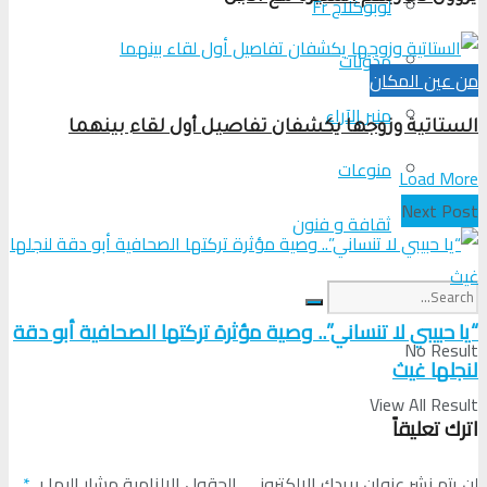
لوبوكلاج Fr
مدونات
من عين المكان
منبر الآراء
الستاتية وزوجها يكشفان تفاصيل أول لقاء بينهما
منوعات
Load More
Next Post
ثقافة و فنون
“يا حبيبي لا تنساني”.. وصية مؤثرة تركتها الصحافية أبو دقة
No Result
لنجلها غيث
View All Result
اترك تعليقاً
لن يتم نشر عنوان بريدك الإلكتروني.
الحقول الإلزامية مشار إليها بـ
*