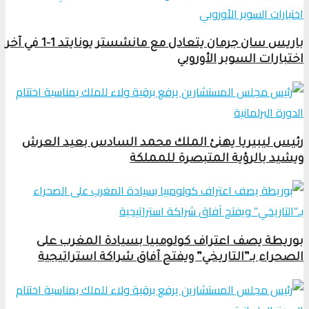
باريس سان جرمان يتعادل مع مانشستر يونايتد 1-1 في آخر
اختبارات السوبر الأوروبي
رئيس ليبيريا يهنئ الملك محمد السادس بعيد العرش
ويشيد بالرؤية المتبصرة للمملكة
بوريطة يصف اعتراف كولومبيا بسيادة المغرب على
الصحراء بـ”التاريخي” ويفتح آفاق شراكة استراتيجية