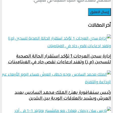
المتصفح لاستخدامها المرة المقبلة في تعليقي.
أخر المقالات
إدارة سجن العرجات 1 تؤكد استقرار الحالة الصحية
للسجين (م.ز) وتفند ادعاءات نقص حاد في الفيتامينات
رئيس سنغافورة يهنئ الملك محمد السادس بعيد
العرش ويشيد بالعلاقات الودية بين البلدين