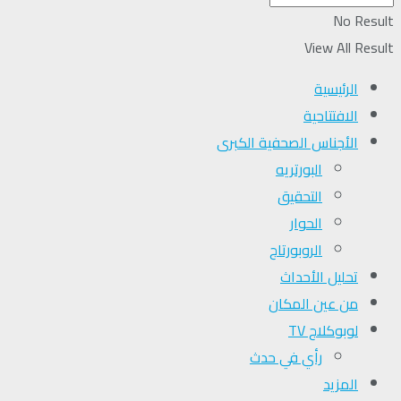
No Result
View All Result
الرئيسية
الافتتاحية
الأجناس الصحفية الكبرى
البورتريه
التحقیق
الحوار
الروبورتاج
تحلیل الأحداث
من عين المكان
لوبوكلاج TV
رأي في حدث
المزيد