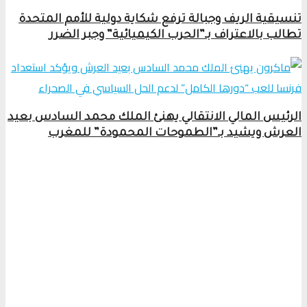
تنسيقية الريف وجبالة ترفع شكاية دولية للأمم المتحدة
تطالب بالاعتراف بـ”الحرب الكيميائية” وجبر الضرر
الرئيس المالي الانتقالي يهنئ الملك محمد السادس بعيد
العرش ويشيد بـ”الطموحات المحمودة” للمغرب