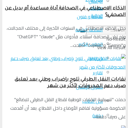
البرلمان
منوعات
الذكاء الاصطناعي في الصحافة أداة مساعدة أم بديل عن
الجالية
ثقافة و فنون
الصحفي؟
دخل الذكاء الاصطناعي في السنوات الأخيرة إلى مختلف المجالات،
السلطة الرابعة
ولم تكن الصحافة استثناء. فأدوات مثل "ChatGPT" “claude”
No Result
المغرب الكبير
و"Gemini" و"Copilot" أصبحت...
View All Result
بانوراما
تقارير
نقابات النقل الطرقي تلوح بإضراب وطني بعد تعليق
حقوق الإنسان
صرف دعم المحروقات لأكثر من شهر
حملت "تنسيقية النقابات الوطنية لقطاع النقل الطرقي للبضائع"
ركن الطالب
الحكومة مسؤولية تفاقم الأوضاع داخل القطاع، بعد أن أقدمت
رياضة
على صرف دفعة...