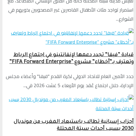
تعيش مدينة سبتة المحتلة حالة من القلق الإنساني المتصاعد، مع
استمرار تواجد مئات الأطفال القاصرين غير المصحوبين بذويهم في
الشوارع...
قيادة “فيفا” تجدد دعمها لإنفانتينو في اجتماع الرباط
وتعترف بـ”أخطاء” مشروع “FIFA Forward Enterprise”
جدد الأمين العام للاتحاد الدولي لكرة القدم "فيفا" وأعضاء مجلس
الإدارة، خلال اجتماع عُقد يوم الأربعاء 5 غشت 2026 في...
أحزاب إسبانية تطالب باستبعاد المغرب من مونديال
2030 بسبب أحداث سبتة المحتلة