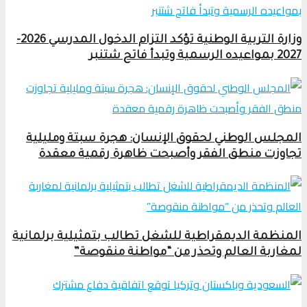
وزارة التربية الوطنية تؤكد التزام الدخول المدرسي 2026-
2027 بمواعيده الرسمية وتبدأ فاتح شتنبر
المجلس الوطني لحقوق الإنسان: هجرة سبتة ومليلية
تجاوزت منطق الفقر وأصبحت ظاهرة رقمية معقدة
المنظمة الديمقراطية للشغل تطالب بتمثيلية برلمانية
لمغاربة العالم وتحذر من “مواطنة منقوصة”