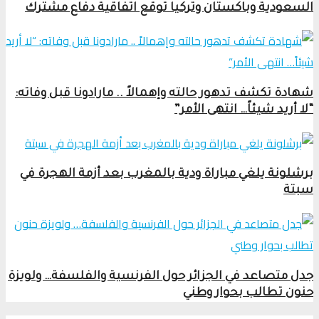
السعودية وباكستان وتركيا توقع اتفاقية دفاع مشترك
شهادة تكشف تدهور حالته وإهمالاً .. مارادونا قبل وفاته:
“لا أريد شيئاً… انتهى الأمر”
برشلونة يلغي مباراة ودية بالمغرب بعد أزمة الهجرة في
سبتة
جدل متصاعد في الجزائر حول الفرنسية والفلسفة… ولويزة
حنون تطالب بحوار وطني