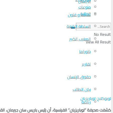
البرلمان
منوعات
الجالية
ثقافة و فنون
السلطة الرابعة
No Result
المغرب الكبير
View All Result
بانوراما
تقارير
حقوق الإنسان
ركن الطالب
لوبوكلاج: لوباريزيان
رياضة
كشفت صحيفة “لوباريزيان” الفرنسية، أن رئيس باريس سان جيرمان، ال