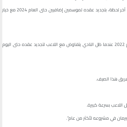
وكان مبابي قريبا من الرحيل خلال فترة الانتقالات الصيفية لعام 2022 مجانا عن باريس سان جيرمان صوب ريال مدريد، لكنه فاجأ الجميع في آخر لحظة، بتجديد عقده لموسمين إضافيين حتى العام 2024 مع خيار
ويبدو أن إدارة نادي باريس سان جيرمان برئاسة الخليفي، تريد هذه المرة إنهاء الجدل سريعا بشأن مستقبل مبابي بخلاف ما حدث في العام 2022 عندما ظل النادي يتفاوض مع اللاعب لتجديد عقده حتى اليوم
لفريق هذا الصيف.
 اللاعب بسرعة كبيرة.
يرمان في مشروعه لأكثر من عام”.