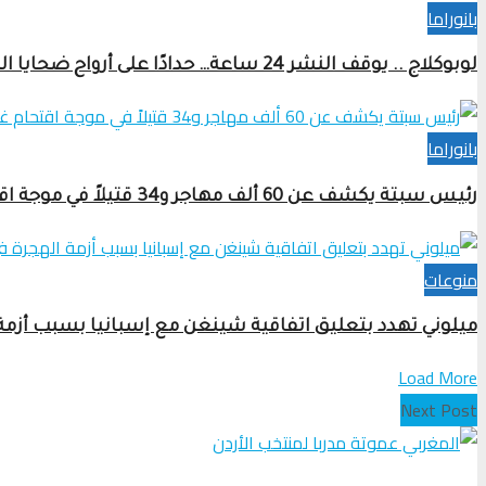
بانوراما
لوبوكلاج .. يوقف النشر 24 ساعة… حدادًا على أرواح ضحايا الهجرة إلى سبتة ومليلية
بانوراما
رئيس سبتة يكشف عن 60 ألف مهاجر و34 قتيلاً في موجة اقتحام غير مسبوقة للمدينة
منوعات
ميلوني تهدد بتعليق اتفاقية شينغن مع إسبانيا بسبب أزمة
Load More
Next Post