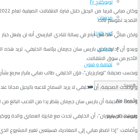
لوبوكلاج Fr
مدونات
التمديد لموسم ثالث.
منبر الآراء
ولكن مبابي أكد قبل أيام في رسالة للنادي الباريسي أنه لن يفعل خيار 
منوعات
الأخير من سوق الانتقالات.
ثقافة و فنون
وبحسب صحيفة “لوباريزيان”، فإن الخليفي طالب مبابي بقرار سريع بشأن
وأوضحت الصحيفة، أن الخليفي لا يريد السماح للاعبه بالرحيل مجانا عن
No Result
وأكدت الصحيفة أن باريس سان جيرمان ينتظر ردا من اللاعب البالغ من العمر 24 عاما دون تحديد موعد نهائي للرد 
ونوهت “لو باريزيان”، أن الخليفي تحدث مع فايزة العماري والدة ووكي
View All Result
وأضافت: “إذا اضطر مبابي إلى المغادرة، فسيتعين تغيير المشروع ال