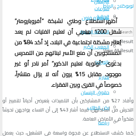
البرلمان
لوبوكلاج : الرباط
منوعات
الجالية
ثقافة و فنون
أظهر استطلاع وطني لشبكة “أفروبارومتر”
شمل 1200 مغربي أن تعليم الفتيات لم يعد
السلطة الرابعة
No Result
يُعتبر مشكلة اجتماعية في البلاد، إذ أكد 84% من
المغرب الكبير
View All Result
المستجوبين أن منع الأسر لبناتهم من التمدرس
بانوراما
بدعوى “أولوية تعليم الذكور” أمر نادر أو غير
موجود، مقابل 15% يرون أنه لا يزال منتشراً،
تقارير
خصوصاً في القرى وبين الفقراء.
حقوق الإنسان
وأفاد 27% من المشاركين بأن التلميذات يتعرضن أحياناً للتمييز أو
ركن الطالب
التحرش من أساتذتهن، فيما أشار 43% إلى أن النساء يواجهن تحرشاً
متكرراً في الأماكن العامة.
رياضة
كما كشف الاستطلاع عن فجوة واسعة في التشغيل، حيث يعمل