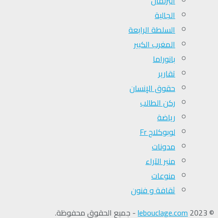
البرلمان
الجالية
السلطة الرابعة
المغرب الكبير
بانوراما
تقارير
حقوق الإنسان
ركن الطالب
رياضة
لوبوكلاج Fr
مدونات
منبر الآراء
منوعات
ثقافة و فنون
© 2023
lebouclage.com
- جميع الحقوق محفوظة.