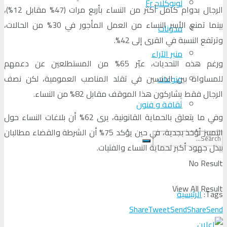
لوبوكلاج Fr
الرجال بدوام كامل أكثر من النساء بأربع مرات (47% مقابل 12%)،
بينما تمنع الأسر النساء من العمل المأجور في 30% من الحالات،
مدونات
وترتفع النسبة في القرى إلى 42%.
منبر الآراء
ورغم هذه التحديات، عبّر 65% من المستطلعين عن دعمهم
للمساواة بين الجنسين في تقلد المناصب العمومية، لكن نصف
منوعات
الرجال فقط يشاركون هذا الموقف مقابل 82% من النساء.
ثقافة و فنون
وفي ما يتعلق بالحماية القانونية، يرى 62% أن بلاغات النساء حول
التمييز تُؤخذ بجدية، في حين يؤكد 75% أن الشرطة والقضاء مطالبان
ببذل جهود أكبر لحماية النساء والفتيات.
No Result
View All Result
Tags:
الرئيسية
Share
Tweet
Send
Share
Send