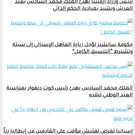
رئيس وزراء أرمينيا يهنئ الملك محمد السادس بعيد
العرش ويشيد بمبادرة الحكم الذاتي
حكومة سانشيز تؤجل زيارة العاهل الإسباني إلى سبتة
وتشترط “التنسيق الكامل”
الملك محمد السادس يهنئ رئيس كوت ديفوار بمناسبة
العيد الوطني لبلاده
إسبانيا تفرض تفتيش مؤقت على القادمين من إيطاليا رداً