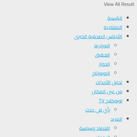
View All Result
الرئيسية
الافتتاحية
الأجناس الصحفية الكبرى
البورتريه
التحقیق
الحوار
الروبورتاج
تحلیل الأحداث
من عين المكان
لوبوكلاج TV
رأي في حدث
المزيد
اقتصاد وسياسة