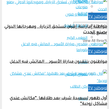
البرلمان
منوعات
الجالية
ثقافة و فنون
لوبوكلاج TV
السلطة الرابعة
مواطنة إماراتية: إفران تستحق الزيارة.. ومهرجانها الدولي
No Result
يصنع الحدث
المغرب الكبير
View All Result
بانوراما
لوبوكلاج TV
تقارير
مواطنون ينتقدون مباراة الأسود .. الماتش فيه الدغل
حقوق الإنسان
ركن الطالب
لوبوكلاج TV
رياضة
أول ظهور لسعيدة شرف بعد طلاقها .”مكانش عندي
مشاكل زوجية”