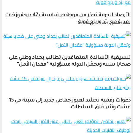
الأرصاد الجوية تحذر من موجة حر قياسية بـ47 درجة وزخات
رعدية مع برَد ورياح قوية
تنسيقية الأساتذة المتعاقدين تطالب بحداد وطني على
ضحايا سبتة وتحمّل الدولة مسؤولية “فقدان الأمل”
دعوات رقمية تحشد لعبور جماعي جديد إلى سبتة في 15
غشت وتثير قلق السلطات