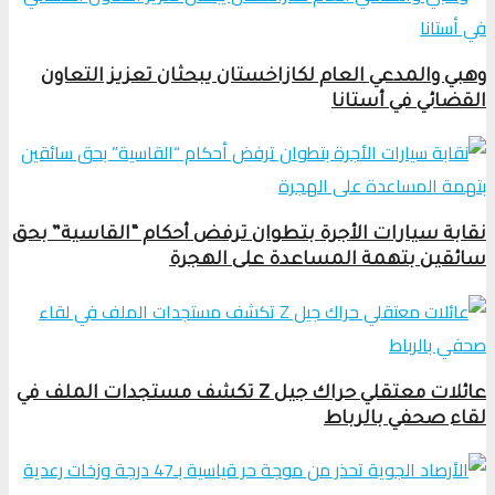
وهبي والمدعي العام لكازاخستان يبحثان تعزيز التعاون
القضائي في أستانا
نقابة سيارات الأجرة بتطوان ترفض أحكام “القاسية” بحق
سائقين بتهمة المساعدة على الهجرة
عائلات معتقلي حراك جيل Z تكشف مستجدات الملف في
لقاء صحفي بالرباط