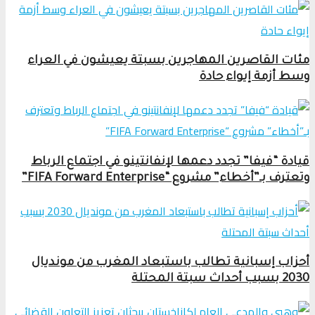
مئات القاصرين المهاجرين بسبتة يعيشون في العراء
وسط أزمة إيواء حادة
قيادة “فيفا” تجدد دعمها لإنفانتينو في اجتماع الرباط
وتعترف بـ”أخطاء” مشروع “FIFA Forward Enterprise”
أحزاب إسبانية تطالب باستبعاد المغرب من مونديال
2030 بسبب أحداث سبتة المحتلة