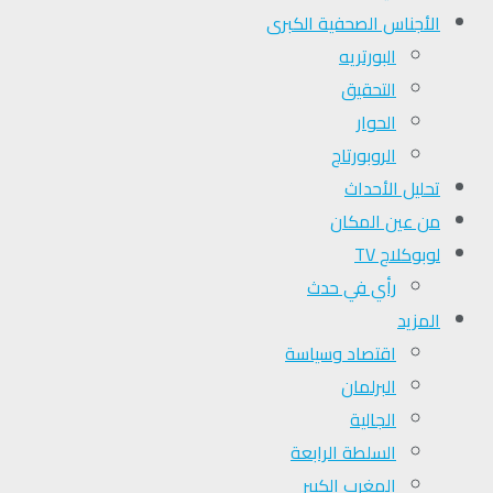
الأجناس الصحفية الكبرى
البورتريه
التحقیق
الحوار
الروبورتاج
تحلیل الأحداث
من عين المكان
لوبوكلاج TV
رأي في حدث
المزيد
اقتصاد وسياسة
البرلمان
الجالية
السلطة الرابعة
المغرب الكبير