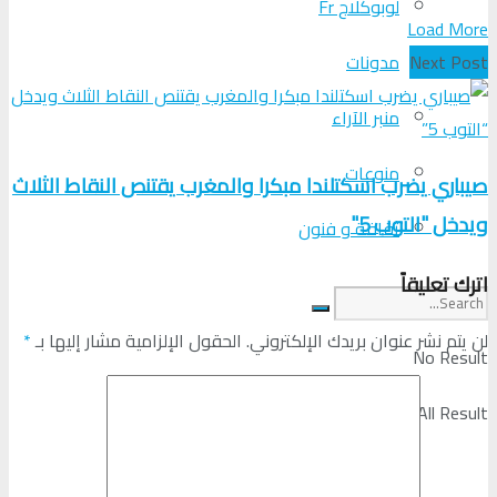
لوبوكلاج Fr
Load More
مدونات
Next Post
منبر الآراء
منوعات
صيباري يضرب اسكتلندا مبكرا والمغرب يقتنص النقاط الثلاث
ويدخل "التوب 5"
ثقافة و فنون
اترك تعليقاً
لن يتم نشر عنوان بريدك الإلكتروني.
الحقول الإلزامية مشار إليها بـ
*
No Result
View All Result