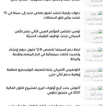
دعوات رقمية تحشد لعبور جماعي جديد إلى سبتة في 15
غشت وتثير قلق السلطات
تونس تحتضن المؤتمر العربي الثاني عشر للأمن
السياحي لبحث توظيف التقنيات الحديثة
لجنة دعم السينما تخصص 12.8 مليون درهم لإنشاء
وتحديث قاعات سينمائية في الدار البيضاء وطنجة
والرباط
الكونغرس الأمريكي يتجه لتصنيف البوليساريو منظمة
إرهابية بدعم ثنائي حزبي
أخنوش يحدد أربع أولويات كبرى لمشروع قانون المالية
2027 في منشور حكومي