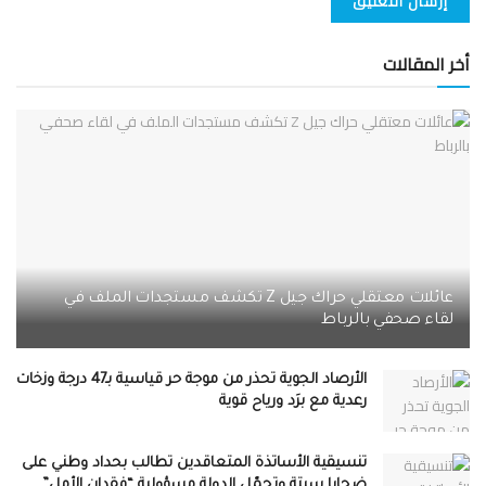
أخر المقالات
عائلات معتقلي حراك جيل Z تكشف مستجدات الملف في
لقاء صحفي بالرباط
الأرصاد الجوية تحذر من موجة حر قياسية بـ47 درجة وزخات
رعدية مع برَد ورياح قوية
تنسيقية الأساتذة المتعاقدين تطالب بحداد وطني على
ضحايا سبتة وتحمّل الدولة مسؤولية “فقدان الأمل”