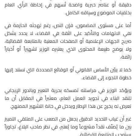
دقيقة أو عناصر خبرية واضحة تُسهم في إحاطة الرأي العام
بخلفيات الموضوع وسياقه الكامل.
أما على مستوى المضمون، فإن النص، رغم لهجته الحازمة في
نفي الاتهامات والتأكيد على الثقة في القضاء، لا يحدد بشكل
صريح الجهات الإعلامية أو الصفحات المعنية بالمتابعة القضائية،
ولا يوضح طبيعة المحتوى الذي يعتبره الوزير تشهيراً أو أخباراً
زائفة،
كما لا يبيّن الأساس القانوني أو الوقائع المحددة التي تستند إليها
خطوة اللجوء إلى القضاء.
ويؤكد الوزير في مراسلته تمسكه بحرية التعبير وبالدور الإيجابي
للنقد البناء في تجويد العمل العام، معتبراً في المقابل أن ما
تعرض له يخرج عن هذا الإطار ويدخل في خانة التشهير الممنهج.
غير أن غياب التحديد الدقيق يجعل من الصعب على المتلقي التمييز
بين ما يُصنّف نقداً مشروعاً وما يُعتبر، في نظر صاحب البلاغ، تجاوزاً
يستوجب المتابعة القضائية.