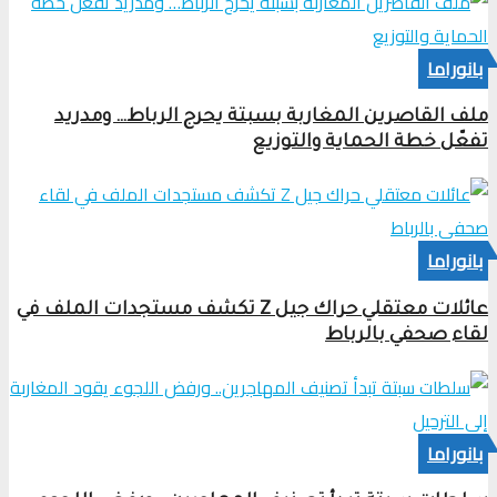
بانوراما
ملف القاصرين المغاربة بسبتة يحرج الرباط… ومدريد
تفعّل خطة الحماية والتوزيع
بانوراما
عائلات معتقلي حراك جيل Z تكشف مستجدات الملف في
لقاء صحفي بالرباط
بانوراما