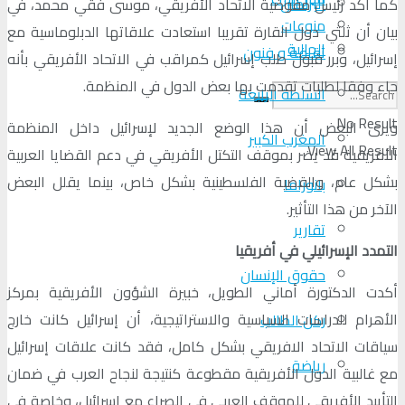
البرلمان
كما أكد رئيس مفوضية الاتحاد الأفريقي، موسى فقي محمد، في
منوعات
بيان أن ثلثي دول القارة تقريبا استعادت علاقاتها الدبلوماسية مع
الجالية
ثقافة و فنون
إسرائيل، وبرر قبول طلب إسرائيل كمراقب في الاتحاد الأفريقي بأنه
جاء وفقا لطلبات تقدمت بها بعض الدول في المنظمة.
السلطة الرابعة
No Result
ويرى البعض أن هذا الوضع الجديد لإسرائيل داخل المنظمة
المغرب الكبير
View All Result
الأفريقية قد يضر بموقف التكتل الأفريقي في دعم القضايا العربية
بشكل عام، والقضية الفلسطينية بشكل خاص، بينما يقلل البعض
بانوراما
الآخر من هذا التأثير.
تقارير
التمدد الإسرائيلي في أفريقيا
حقوق الإنسان
أكدت الدكتورة أماني الطويل، خبيرة الشؤون الأفريقية بمركز
الأهرام للدراسات السياسية والاستراتيجية، أن إسرائيل كانت خارج
ركن الطالب
سياقات الاتحاد الافريقي بشكل كامل، فقد كانت علاقات إسرائيل
رياضة
مع غالبية الدول الأفريقية مقطوعة كنتيجة لنجاح العرب في ضمان
التأييد الأفريقي للموقف العربي في الصراع مع إسرائيل، وخاصة في