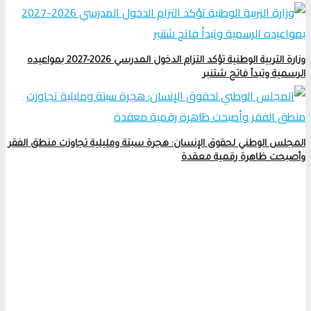
وزارة التربية الوطنية تؤكد التزام الدخول المدرسي 2026-2027 بمواعيده
الرسمية وتبدأ فاتح شتنبر
المجلس الوطني لحقوق الإنسان: هجرة سبتة ومليلية تجاوزت منطق الفقر
وأصبحت ظاهرة رقمية معقدة