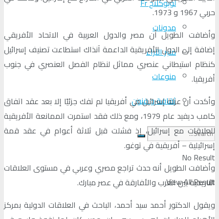
لوبوكلاج Fr
حربي 1967 و 1973.
مدونات
وأضافت الطويل أن مصر والدول العربية في الاتحاد الأفريقي
إضافة إلى الدول الأفريقية الداعمة آنذاك استطاعت تصنيف إسرائيل
منبر الآراء
كنظام استيطاني عنصري مماثل لنظام الفصل العنصري في جنوب
منوعات
أفريقيا.
ثقافة و فنون
وأكدت أن عزلة إسرائيل في أفريقيا لم تفك جزئيًا إلا بعد عقد اتفاق
كامب ديفيد عام 1979، ومع ذلك فقد استمرت الممانعة الأفريقية
للعلاقات مع إسرائيل، إذ فشلت قبل ثلاثة أعوام في عقد قمة
إسرائيلية – أفريقية في توغو.
No Result
وأضافت الطويل أنه حدث تراجع مصري وعربي في مستوى العلاقات
View All Result
التاريخية بين العرب والأفارقة في عصر مبارك.
ويقول الدكتور أحمد سيد أحمد، الباحث في العلاقات الدولية بمركز