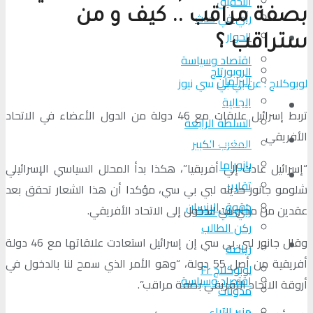
التحقیق
بصفة مراقب .. كيف و من
رأي في حدث
الحوار
المزيد
ستراقب ؟
اقتصاد وسياسة
الروبورتاج
البرلمان
لوبوكلاج : عن بي بي سي نيوز
الجالية
تحلیل الأحداث
تربط إسرائيل علاقات مع 46 دولة من الدول الأعضاء في الاتحاد
السلطة الرابعة
الأفريقي
من عين المكان
المغرب الكبير
بانوراما
“إسرائيل عادت إلي أفريقيا”، هكذا بدأ المحلل السياسي الإسرائيلي
لوبوكلاج TV
تقارير
شلومو جانور حديثه لبي بي سي، مؤكدا أن هذا الشعار تحقق بعد
حقوق الإنسان
عقدين من محاولات الدخول إلى الاتحاد الأفريقي.
رأي في حدث
ركن الطالب
وقال جانور لبي بي سي إن إسرائيل استعادت علاقاتها مع 46 دولة
المزيد
رياضة
أفريقية من أصل 55 دولة، “وهو الأمر الذي سمح لنا بالدخول في
لوبوكلاج Fr
اقتصاد وسياسة
أروقة الاتحاد الأفريقي بصفة مراقب”.
مدونات
منبر الآراء