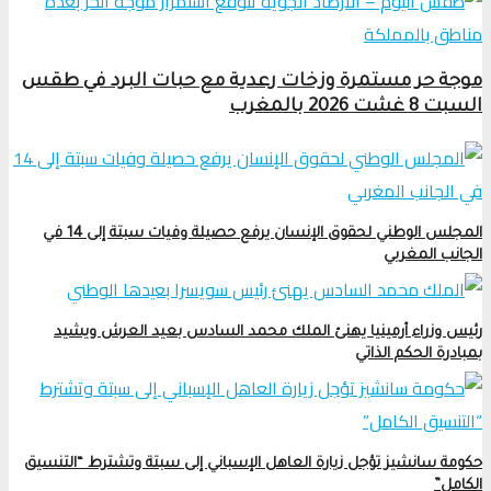
موجة حر مستمرة وزخات رعدية مع حبات البرد في طقس
السبت 8 غشت 2026 بالمغرب
المجلس الوطني لحقوق الإنسان يرفع حصيلة وفيات سبتة إلى 14 في
الجانب المغربي
رئيس وزراء أرمينيا يهنئ الملك محمد السادس بعيد العرش ويشيد
بمبادرة الحكم الذاتي
حكومة سانشيز تؤجل زيارة العاهل الإسباني إلى سبتة وتشترط “التنسيق
الكامل”