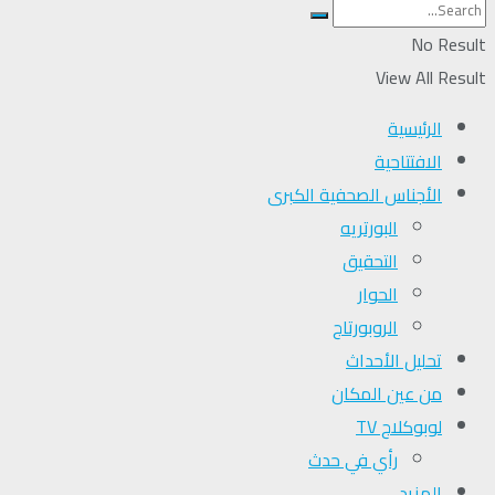
No Result
View All Result
الرئيسية
الافتتاحية
الأجناس الصحفية الكبرى
البورتريه
التحقیق
الحوار
الروبورتاج
تحلیل الأحداث
من عين المكان
لوبوكلاج TV
رأي في حدث
المزيد