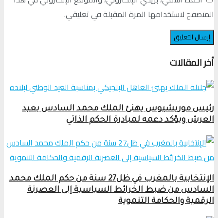
المتصفح لاستخدامها المرة المقبلة في تعليقي.
أخر المقالات
رئيس موريشيوس يهنئ الملك محمد السادس بعيد
العرش ويؤكد دعمه لمبادرة الحكم الذاتي
الإنتخابية بالمغرب في ظل27 سنة من حكم الملك محمد
السادس من ضبط الخرائط السياسية إلى العصرنة
الرقمية والحكامة التنموية