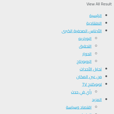
View All Result
الرئيسية
الافتتاحية
الأجناس الصحفية الكبرى
البورتريه
التحقیق
الحوار
الروبورتاج
تحلیل الأحداث
من عين المكان
لوبوكلاج TV
رأي في حدث
المزيد
اقتصاد وسياسة