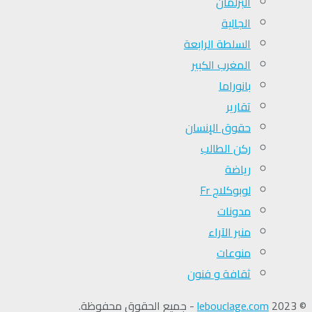
البرلمان
الجالية
السلطة الرابعة
المغرب الكبير
بانوراما
تقارير
حقوق الإنسان
ركن الطالب
رياضة
لوبوكلاج Fr
مدونات
منبر الآراء
منوعات
ثقافة و فنون
© 2023
lebouclage.com
- جميع الحقوق محفوظة.