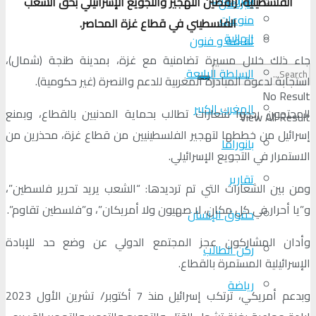
الفلسطينية، رافضين التهجير والتجويع الإسرائيلي بحق الشعب
البرلمان
منوعات
الفلسطيني في قطاع غزة المحاصر
.
الجالية
ثقافة و فنون
جاء ذلك خلال مسيرة تضامنية مع غزة، بمدينة طنجة (شمال)،
السلطة الرابعة
استجابة لدعوة المبادرة المغربية للدعم والنصرة (غير حكومية).
No Result
المغرب الكبير
المحتجون رددوا شعارات تطالب بحماية المدنيين بالقطاع، وبمنع
View All Result
إسرائيل من خططها لتهجير الفلسطينيين من قطاع غزة، محذرين من
بانوراما
الاستمرار في التجويع الإسرائيلي.
تقارير
ومن بين الشعارات التي تم ترديدها: “الشعب يريد تحرير فلسطين”،
و”يا أحرار في كل مكان، لا صهيون ولا أمريكان”، و”فلسطين تقاوم”.
حقوق الإنسان
وأدان المشاركون عجز المجتمع الدولي عن وضع حد للإبادة
ركن الطالب
الإسرائيلية المستمرة بالقطاع.
رياضة
وبدعم أمريكي، ترتكب إسرائيل منذ 7 أكتوبر/ تشرين الأول 2023