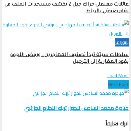
عائلات معتقلي حراك جيل Z تكشف مستجدات الملف في
لقاء صحفي بالرباط
بانوراما
سلطات سبتة تبدأ تصنيف المهاجرين.. ورفض اللجوء
يقود المغاربة إلى الترحيل
Load More
Next Post
مبادرة محمد السادس للحوار تربك النظام الجزائري
اترك تعليقاً