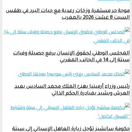
موجة حر مستمرة وزخات رعدية مع حبات البرد في طقس
السبت 8 غشت 2026 بالمغرب
المجلس الوطني لحقوق الإنسان يرفع حصيلة وفيات
سبتة إلى 14 في الجانب المغربي
رئيس وزراء أرمينيا يهنئ الملك محمد السادس بعيد
العرش ويشيد بمبادرة الحكم الذاتي
حكومة سانشيز تؤجل زيارة العاهل الإسباني إلى سبتة