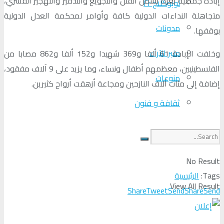
إبادة جماعية بغزة تشمل القتل والتجويع والتدمير والتهجير القسري،
لوبوكلاج Fr
متجاهلة النداءات الدولية كافة وأوامر لمحكمة العدل الدولية
مدونات
بوقفها.
منبر الآراء
وخلفت الإبادة 61 ألفا و369 شهيدا و152 ألفا و862 مصابا من
الفلسطينيين، معظمهم أطفال ونساء، وما يزيد على 9 آلاف مفقود،
منوعات
إضافة إلى مئات آلاف النازحين ومجاعة أزهقت أرواح كثيرين.
ثقافة و فنون
No Result
Tags:
الرئيسية
View All Result
Share
Tweet
Send
Share
Send