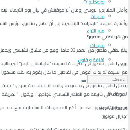
لوبوكلاج Fr
وأعلن الملياردير الروسي رومان أبراموفيتش في بيان يوم الأربعاء، ني
مدونات
وأشارت صحيفة “تليغراف” الإنجليزية إلى أن لطفي منصور، الرئيس التن
منبر الآراء
من هو لطفي منصور؟
منوعات
يبلغ لطفي منصور من العمر 33 عاما، وهو من عشاق تشيلسي ويحمل التذكرة الموسمية لحضور مباريات فريق جنوب لندن، وهو ما جعل اسمه متداولا بين المرشحين لشراء “البلوز”.
ثقافة و فنون
يروي لطفي منصور في تصريحات لصحيفة “فايناشنال تايمز” البريطانية 
مع السيدة ثم بدأت أغوص في تفاصيل ما كان يقوم به، كنت مسحورا بم
وعمل لطفي منصور في مجموعة والده التجارية، حيث يقول: “عملت بأقسا
No Result
الموظف في شركته هو العنصر الأساسي لنجاحها”، ويقول: “الطريقة 
View All Result
“جنرال موتورز”.
عائلة منصور تمتلك كذلك امتياز مطعم “ماكدونالدز” في مصر وعديدا من 