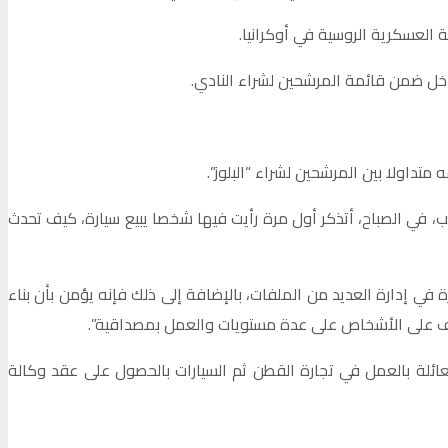
 العسكرية الروسية في أوكرانيا.
دخل ضمن قائمة المرشحين لشراء النادي.
، في الصباح، أتذكر أول مرة رأيت فيها شخصا يبيع سيارة، كيف تحدث
ي إدارة العديد من الملفات، بالإضافة إلى ذلك فإنه يؤمن بأن بناء
عرف على الأشخاص على عدة مستويات والعمل بمصداقية”.
لغ عدد موظفيها 60 ألف موظف وإيراداتها تتجاوز 6 مليارات دولار، واشتهرت العائلة بالعمل في تجارة القطن ثم السيارات بالحصول على عقد وكالة