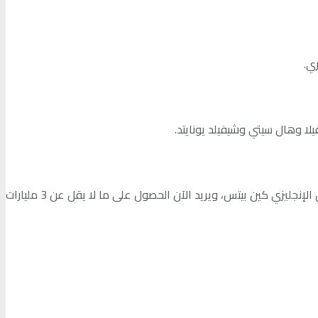
ري.
لا وهال سيتي وشيفيلد يونايتد.
يذكر الملياردير يذكر أن أبراموفيتش البالغ من العمر 55 عاما، اشترى نادي تشيلسي في عام 2003 مقابل 230 مليون دولار، من المالك السابق الإنجليزي كين بيتس، ويريد الآن الحصول على ما لا يقل عن 3 مليارات