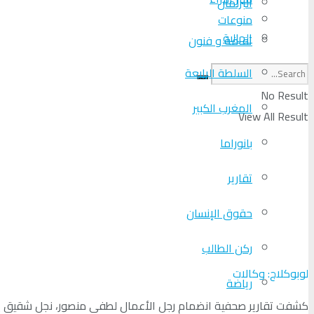
البرلمان
منوعات
الجالية
ثقافة و فنون
السلطة الرابعة
No Result
المغرب الكبير
View All Result
بانوراما
تقارير
حقوق الإنسان
ركن الطالب
لوبوكلاج: وكالات
رياضة
كشفت تقارير صحفية انضمام رجل الأعمال لطفي منصور، نجل شقيق ياس