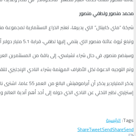
محمد منصور ولطفي منصور
شركة “ماي كابيتال” التي يديرها، تعتبر الذراع الاستثمارية لمجموعة منص
وتبلغ ثروة عائلة منصور التي ينتمي إليها لطفي، قرابة 5.1 مليار دولار أمريكي، بحسب مجلة “فوربس” الأمريكية.
وسينضم منصور، في حال شراء تشيلسي، إلى باقة من المستثمرين العرب ف
وتم التوجيه الدعوة لكل الأطراف المهتمة بشراء النادي الإنجليزي للتقدم بعرو
إسترليني نظير التخلي عن النادي الذي حوله إلى أحد أهم أندية العالم و
Tags:
الرئيسية
Share
Tweet
Send
Share
Send