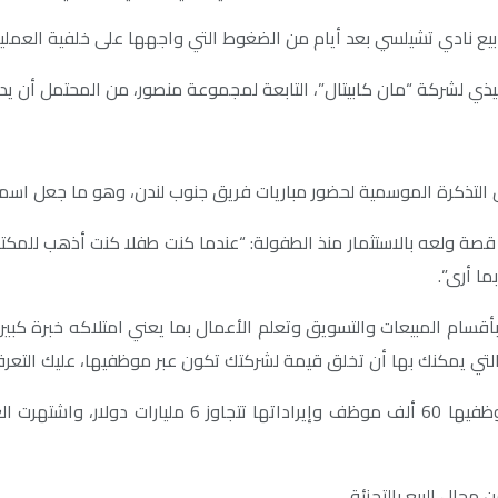
ته بيع نادي تشيلسي بعد أيام من الضغوط التي واجهها على خلفية العملية
فيذي لشركة “مان كابيتال”، التابعة لمجموعة منصور، من المحتمل أن ي
قصة ولعه بالاستثمار منذ الطفولة: “عندما كنت طفلا كنت أذهب للمكتب
ا أرى”.
م المبيعات والتسويق وتعلم الأعمال بما يعني امتلاكه خبرة كبيرة ف
التي يمكنك بها أن تخلق قيمة لشركتك تكون عبر موظفيها، عليك الت
مجموعة المنصور، تعد من أكبر المجموعات الاستثمارية يب
محال البيع بالتجزئة.