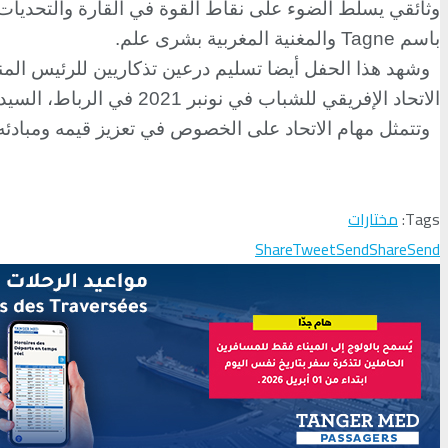
وثائقي يسلط الضوء على نقاط القوة في القارة والتحديات
باسم
Tagne
والمغنية المغربية بشرى علم.
وشهد هذا الحفل أيضا تسليم درعين تذكاريين للرئيس المنتهية
الاتحاد الإفريقي للشباب في نونبر 2021 في الرباط، السيدان بنسعيد وأومارو. وتم اختيار مدينة الرباط سنة 2022 عاصمة إفريقية للشباب.
وتتمثل مهام الاتحاد على الخصوص في تعزيز قيمه ومبادئه،
Tags:
مختارات
Share
Tweet
Send
Share
Send