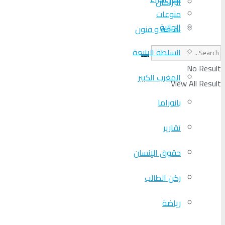
البرلمان
منوعات
الجالية
ثقافة و فنون
السلطة الرابعة
No Result
المغرب الكبير
View All Result
بانوراما
تقارير
حقوق الإنسان
ركن الطالب
رياضة