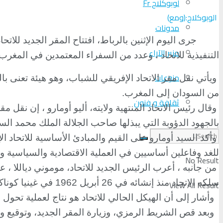
لوبوكلاج Fr
الوبوكلاج:(ومع)
مدونات
جرى اليوم الإثنين بالرباط، افتتاح المقر الجديد لل
منبر الآراء
التنفيذية للاتحاد ، وعدد من السفراء المعتمدين في المغ
منوعات
من السودان إلى المغرب.
ثقافة و فنون
وقال رئيس الاتحاد المنتهية ولايته، أليو أومارو ، إن نقل م
بالجهود الدؤوبة التي يبذلها صاحب الجلالة الملك محمد ال
وأكد السيد أومارو على القيم والمبادئ الأساسية للاتحاد 
للغد وفاعلين أساسيين في العملية الاقتصادية والسياسية والت
No Result
من جانبه ، أعرب الرئيس الجديد للاتحاد، موموني دياللا ، 
سلكه الاتحاد منذ إنشائه في 26 أبريل 1962 في غينيا كوناكري بمبادرة من رؤساء دول إفريقية.
View All Result
وأشار إلى أن الهيكل الحالي للاتحاد هو نتاج لعملية تح
وبعد قص الشريط الرمزي، وزيارة المقر الجديد، وتوقيع 