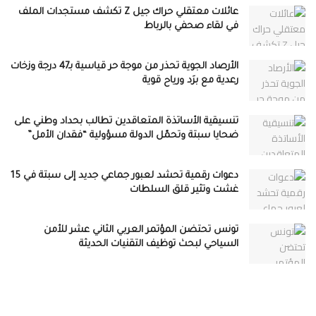
عائلات معتقلي حراك جيل Z تكشف مستجدات الملف
في لقاء صحفي بالرباط
الأرصاد الجوية تحذر من موجة حر قياسية بـ47 درجة وزخات
رعدية مع برَد ورياح قوية
تنسيقية الأساتذة المتعاقدين تطالب بحداد وطني على
ضحايا سبتة وتحمّل الدولة مسؤولية “فقدان الأمل”
دعوات رقمية تحشد لعبور جماعي جديد إلى سبتة في 15
غشت وتثير قلق السلطات
تونس تحتضن المؤتمر العربي الثاني عشر للأمن
السياحي لبحث توظيف التقنيات الحديثة