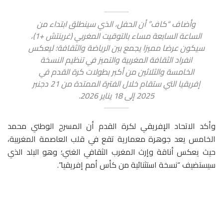
وأضاف “كاف” أن الحفل، الذي سينطلق ابتداء من
الساعة السابعة مساء بالتوقيت المغربي (غرينتش +1)،
سيكون عرضا مميزا يجمع بين الرياضة والثقافة؛ ليعكس
انفراد الثقافة المغربية والتميز في تنظيم النسخة
الخامسة والثلاثين من أكبر بطولات كرة القدم في
إفريقيا التي ستقام خلال الفترة الممتدة من 21 دجنبر
2025 إلى 18 يناير 2026.
وأكد الاتحاد الإفريقي لكرة القدم أن المسرح الوطني محمد
الخامس يعد جوهرة معمارية تقع في قلب العاصمة المغربية،
حيث يعكس أناقة وإرث المغرب الثقافي الغني؛ وهو البلد الذي
سيستضيف “نسخة استثنائية من كأس أمم إفريقيا”.