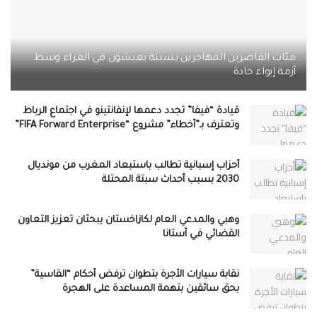
مئات القاصرين المهاجرين بسبتة يعيشون في العراء وسط
أزمة إيواء حادة
قيادة “فيفا” تجدد دعمها لإنفانتينو في اجتماع الرباط
وتعترف بـ”أخطاء” مشروع “FIFA Forward Enterprise”
أحزاب إسبانية تطالب باستبعاد المغرب من مونديال
2030 بسبب أحداث سبتة المحتلة
وهبي والمدعي العام لكازاخستان يبحثان تعزيز التعاون
القضائي في أستانا
نقابة سيارات الأجرة بتطوان ترفض أحكام “القاسية”
بحق سائقين بتهمة المساعدة على الهجرة