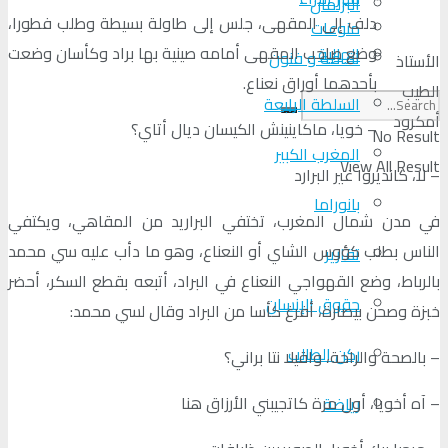
البرلمان
دلف إلى المقهى، جلس إلى طاولة بسيطة وطلب فطورا،
منوعات
وضع صاحب المقهى أمامه صينية بها براد وكأسان وضعت
الجالية
ثقافة و فنون
الأستاذ
بأحدهما أوراق نعناع.
الطيب
السلطة الرابعة
أمكرود
– خويا، ماكاينينش الكيسان ديال أتاي؟
No Result
المغرب الكبير
View All Result
– لا، كانديروا غير البرارد
بانوراما
في مدن شمال المغرب، تختفي البراريد من المقاهي، ويكتفي
الناس بطلب كؤوس الشاي أو النعناع، وهو ما دأب عليه سي محمد
تقارير
بالرباط، وضع القهواجي النعناع في البراد، أتبعه بقطع السكر، أحضر
حقوق الإنسان
خبزة وصحن بيصارة، أفرغ كأسا من البراد وقال لسي محمد:
ركن الطالب
– بالصحة والراحة، واقيلا نتا براني؟
– آه أخويا، أول مرة كاتجيبني الأرزاق هنا
رياضة