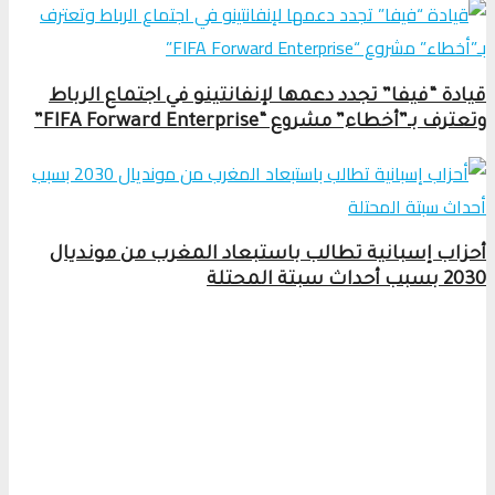
قيادة “فيفا” تجدد دعمها لإنفانتينو في اجتماع الرباط
وتعترف بـ”أخطاء” مشروع “FIFA Forward Enterprise”
أحزاب إسبانية تطالب باستبعاد المغرب من مونديال
2030 بسبب أحداث سبتة المحتلة