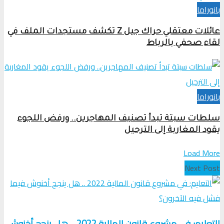
بانوراما
عائلات معتقلي حراك جيل Z تكشف مستجدات الملف في
لقاء صحفي بالرباط
بانوراما
سلطات سبتة تبدأ تصنيف المهاجرين.. ورفض اللجوء
يقود المغاربة إلى الترحيل
Load More
Next Post
التعليم: في مشروع قانون المالية 2022 .. هل ينجح أخنوش