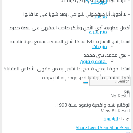
– مرحبا بيك أخويا، الصويريين ظرافات.
لوبوكلاج Fr
– لا أخويا، أنا صيفطوني للنواحي، بعيد شويا على ما قالوا
مدونات
أكمل فطوره، أدى الثمن وشكر صاحب المقهى على سعة صدره.
منبر الآراء
استدار نحو اليسار قاطعا سالكا شارع المسيرة ليسمع صوتا يناديه:
منوعات
– سي محمد، سي محمد
ثقافة و فنون
استدار جهة اليمين، فلمح يدا تشير إليه من مقهى الأندلس المقابلة،
أخيرا انفتحت له أبواب القدر، ووجد إنسانا يعرفه.
يتبع
No Result
الوقائع شبه واقعية وتعود لسنة 1993.
View All Result
Tags:
الرئيسية
Share
Tweet
Send
Share
Send