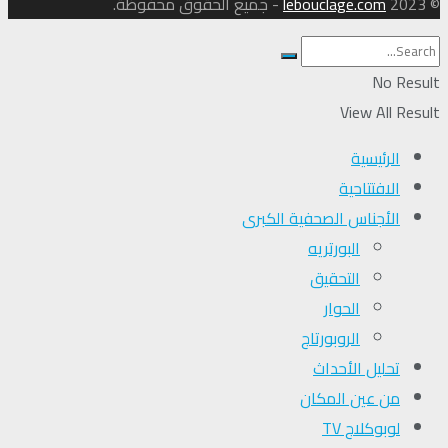
© 2023
lebouclage.com
- جميع الحقوق محفوظة.
No Result
View All Result
الرئيسية
الافتتاحية
الأجناس الصحفية الكبرى
البورتريه
التحقیق
الحوار
الروبورتاج
تحلیل الأحداث
من عين المكان
لوبوكلاج TV