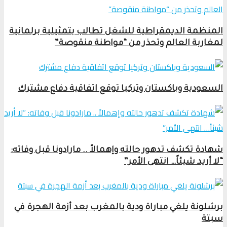
المنظمة الديمقراطية للشغل تطالب بتمثيلية برلمانية
لمغاربة العالم وتحذر من “مواطنة منقوصة”
السعودية وباكستان وتركيا توقع اتفاقية دفاع مشترك
شهادة تكشف تدهور حالته وإهمالاً .. مارادونا قبل وفاته:
“لا أريد شيئاً… انتهى الأمر”
برشلونة يلغي مباراة ودية بالمغرب بعد أزمة الهجرة في
سبتة